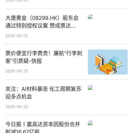
2026-06-25
大唐黄金（08299.HK）股东会
通过特别授权议案 赞成票达
100%_新动态
2026-06-25
票价便宜行李费贵！廉航“行李刺
客”引质疑-快报
2026-06-25
关注：AI材料暴涨 化工周期复苏
迎多点机会
2026-06-25
今日报丨嘉高达资本因股份合并
削减16.67亿股