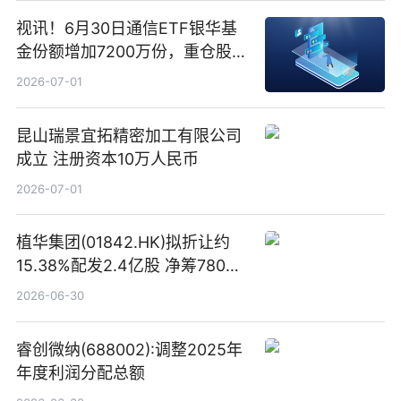
视讯！6月30日通信ETF银华基
金份额增加7200万份，重仓股新
易盛、中际旭创、立讯精密
2026-07-01
昆山瑞景宜拓精密加工有限公司
成立 注册资本10万人民币
2026-07-01
植华集团(01842.HK)拟折让约
15.38%配发2.4亿股 净筹780万
港元
2026-06-30
睿创微纳(688002):调整2025年
年度利润分配总额