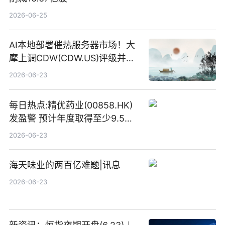
2026-06-25
AI本地部署催热服务器市场！大
摩上调CDW(CDW.US)评级并看
高IBM(IBM.US)戴尔(DELL.US)
2026-06-23
目标价
每日热点:精优药业(00858.HK)
发盈警 预计年度取得至少9.5亿
港元的亏损 同比盈转亏
2026-06-23
海天味业的两百亿难题|讯息
2026-06-23