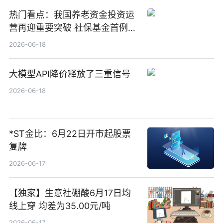
热门看点：我国养老资金投资运
营再迎重要突破 社保基金首例期
货账户完成开立
2026-06-18
大模型API降价释放了三重信号
2026-06-18
*ST金比：6月22日开市起股票
复牌
2026-06-17
【独家】生意社硼酸6月17日均
线上穿 均差为35.00元/吨
2026-06-17