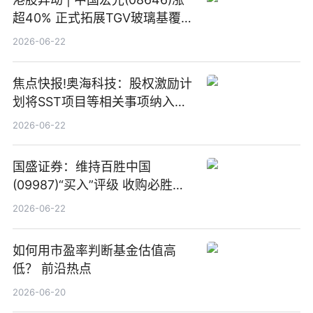
超40% 正式拓展TGV玻璃基覆铜
板新材料业务
2026-06-22
焦点快报!奥海科技：股权激励计
划将SST项目等相关事项纳入专
项业务发展考核指标
2026-06-22
国盛证券：维持百胜中国
(09987)“买入”评级 收购必胜客
中国增厚利润加速成长 信息
2026-06-22
如何用市盈率判断基金估值高
低？ 前沿热点
2026-06-20