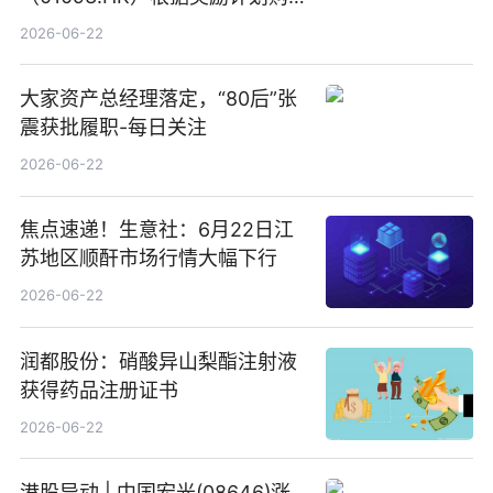
回580万股
2026-06-22
大家资产总经理落定，“80后”张
震获批履职-每日关注
2026-06-22
焦点速递！生意社：6月22日江
苏地区顺酐市场行情大幅下行
2026-06-22
润都股份：硝酸异山梨酯注射液
获得药品注册证书
2026-06-22
港股异动 | 中国宏光(08646)涨