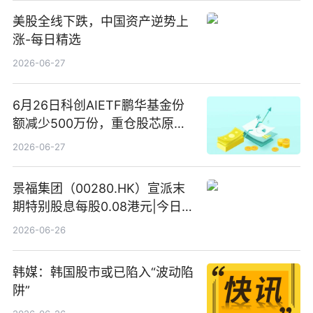
美股全线下跌，中国资产逆势上
涨-每日精选
2026-06-27
6月26日科创AIETF鹏华基金份
额减少500万份，重仓股芯原股
份、寒武纪、澜起科技 观速讯
2026-06-27
景福集团（00280.HK）宣派末
期特别股息每股0.08港元|今日快
看
2026-06-26
韩媒：韩国股市或已陷入“波动陷
阱”