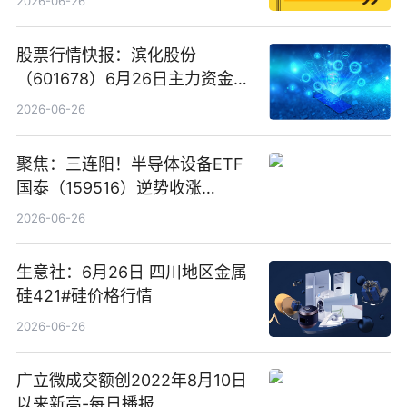
2026-06-26
股票行情快报：滨化股份
（601678）6月26日主力资金净
卖出5964.34万元
2026-06-26
聚焦：三连阳！半导体设备ETF
国泰（159516）逆势收涨
3.5%，近10日累计净流入超65
2026-06-26
亿元
生意社：6月26日 四川地区金属
硅421#硅价格行情
2026-06-26
广立微成交额创2022年8月10日
以来新高-每日播报