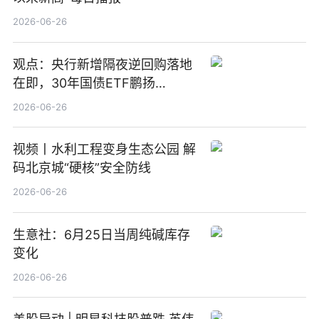
2026-06-26
观点：央行新增隔夜逆回购落地
在即，30年国债ETF鹏扬
(511090) 盘中小幅上涨
2026-06-26
视频丨水利工程变身生态公园 解
码北京城“硬核”安全防线
2026-06-26
生意社：6月25日当周纯碱库存
变化
2026-06-26