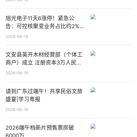
旭光电子11天6涨停！紧急公
告：可控核聚变业务占比约2%！
前沿热点
2026-06-19
文安县英开木材经营部（个体工
商户）成立 注册资本3万人民币
新要闻
2026-06-19
请到广东过端午！共享民俗文旅
盛宴|学习粤报
2026-06-18
2026端午档新片预售票房破
6000万