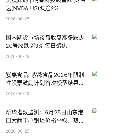
美股异动 | 明星科技股普跌 英伟
达(NVDA.US)跌逾2%
2026-06-26
国内期货市场夜盘收盘涨多跌少
20号胶跌超3% 每日聚焦
2026-06-26
紫燕食品: 紫燕食品2026年限制
性股票激励计划首次授予结果公
告-微资讯
2026-06-25
新华指数监测：6月25日山东港
口大商中心钢坯价格平稳、热轧
C料价格微幅下跌
2026-06-25