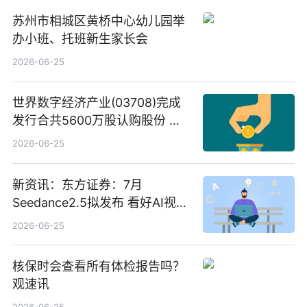
苏州市相城区黄桥中心幼儿园举
办小班、托班新生家长会
2026-06-25
世界数字经济产业(03708)完成
发行合共5600万股认购股份 净
筹约1007万港元 独家焦点
2026-06-25
新资讯：东方证券：7月
Seedance2.5拟发布 看好AI视频
创作工作流进一步提效
2026-06-25
核保时会查看所有体检报告吗？
观速讯