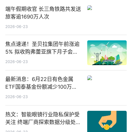
端午假期收官 长三角铁路共发送
旅客逾1690万人次
2026-06-23
焦点速递！圣贝拉集团午前涨逾
5% 拟收购弗蕾亚旗下月子会所
业务少数股权
2026-06-23
最新消息：6月22日有色金属
ETF国泰基金份额减少100万
份，重仓股紫金矿业、洛阳钼
2026-06-23
业、北方稀土
热文：智能眼镜行业隐私保护受
关注 终端厂商探索数据分级处理
等方案
2026-06-23