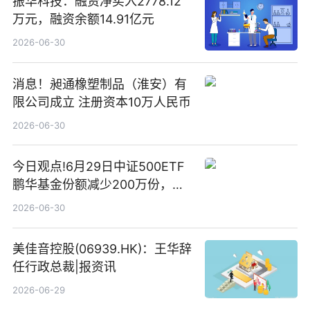
振华科技：融资净买入2778.12
万元，融资余额14.91亿元
2026-06-30
消息！昶通橡塑制品（淮安）有
限公司成立 注册资本10万人民币
2026-06-30
今日观点!6月29日中证500ETF
鹏华基金份额减少200万份，重
仓股亨通光电、赤峰黄金、佰维
2026-06-30
存储
美佳音控股(06939.HK)：王华辞
任行政总裁|报资讯
2026-06-29