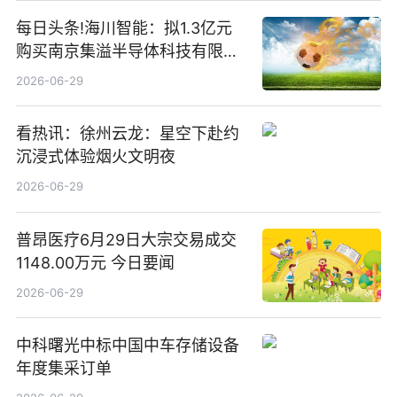
每日头条!海川智能：拟1.3亿元
购买南京集溢半导体科技有限公
司15.3%股权
2026-06-29
看热讯：徐州云龙：星空下赴约
沉浸式体验烟火文明夜
2026-06-29
普昂医疗6月29日大宗交易成交
1148.00万元 今日要闻
2026-06-29
中科曙光中标中国中车存储设备
年度集采订单