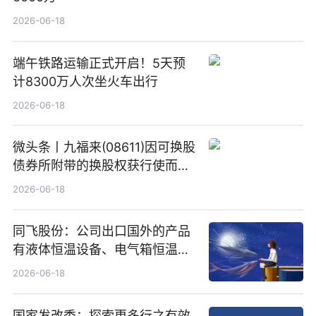
2026-06-18
端午铁路运输正式开启！5天预
计8300万人次坐火车出行
2026-06-18
微头条丨九福来(08611)因可换股
债券所附带的换股权获行使而发
行5200万股
2026-06-18
同飞股份：公司出口国外的产品
有液体恒温设备、电气箱恒温装
置、纯水冷却单元和特种换热器
2026-06-18
国家发改委：探索更多行之有效