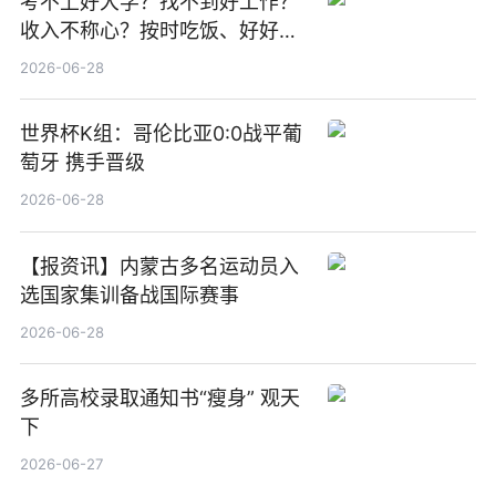
考不上好大学？找不到好工作？
收入不称心？按时吃饭、好好睡
觉
2026-06-28
世界杯K组：哥伦比亚0:0战平葡
萄牙 携手晋级
2026-06-28
【报资讯】内蒙古多名运动员入
选国家集训备战国际赛事
2026-06-28
多所高校录取通知书“瘦身” 观天
下
2026-06-27