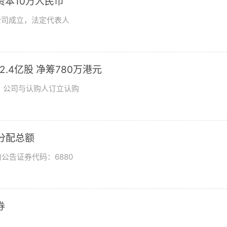
资本10万人民币
公司成立，法定代表人
发2.4亿股 净筹780万港元
日，公司与认购人订立认购
润分配总额
公告证券代码：6880
券