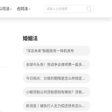
公司法
合同法
婚姻法
“深言未来”智能政务一体机发布
全球今头条！劳动争议律师费一般多少
钱？发生劳动争议如何算工资？
今日视点：分居的期限是怎么样规定
的？写分居协议如何才能有效？
小额贷款公司贷款原则有哪些？贷款不
还有什么后果？
新消息丨被执行人无力偿还债务怎么