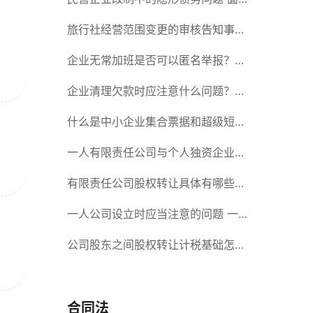
对隐形债务问题应该如何解决？
旅行社经营范围变更的审核告知事项
旅游业的发展现状和趋势
企业无常加班是否可以匿名举报？强
制加班公司没有加班费怎么办？
企业清理欠款时应注意什么问题？企
业短期借款需要注意哪些事项？
什么是中小企业集合票据和超级短期
融资券？一起来了解一下吧！
一人有限责任公司与个人独资企业的
区别 这些知识你都知道吗？
有限责任公司股权转让具体有哪些形
式？来了解下这五种形式
一人公司设立时应当注意的问题 一
人公司的特征
公司股东之间股权转让计税基础怎么
确认？公司股东之间的股权转让要符
合什么要件？
合同法