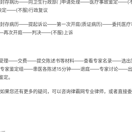
封存病历——向卫生行政部门申请处理——医疗事故鉴定——(
定——(不服)行政复议
封存病历——提起诉讼——第一次开庭(质证病历)——委托医疗
—再次开庭——判决——(不服)上诉
—受理——交费——提交陈述书等材料——查看专家名录——选出
专家鉴定组——患医各陈述15分钟——退庭——专家讨论——
鉴定。
如果您还有更多的疑问，可以咨询律霸网专业律师，或者直接委