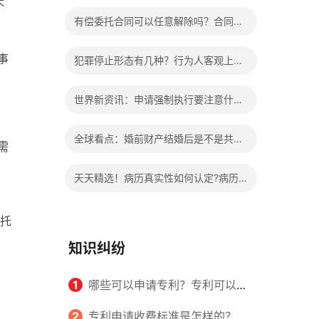
不
办?被执行人信息多久可以消除?
有偿委托合同可以任意解除吗？合同无
效的处理看这里|热门看点
事
犯罪停止形态有几种？行为人客观上实
施了中止犯罪的行为指的是什么？
世界新资讯：申请强制执行要注意什么
申请法院强制执行的费用由谁出？
全球看点：婚前财产结婚后是不是共同
需
出
财产？婚前财产婚后产生的收益如何分
天天精选！病历真实性如何认定?病历
割？
书写规范是怎样的？
托
知识纠纷
1
哪些可以申请专利？专利可以同
时多个人一起申请吗？
2
专利申请收费标准是怎样的？申