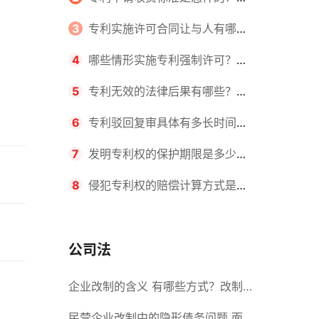
请不同类型的专利所需要的钱不同
3
专利实施许可合同让与人有哪些
主要义务？专利实施许可合同与专利
4
哪些情形实施专利强制许可？专
许可合同有什么区别？
利强制许可的前提条件是什么？
5
专利无效的法律后果有哪些？专
利的无效情形有哪些？
6
专利驳回复审具体有多长时间？
哪些情况下专利申请可能被驳回？
7
发明专利权的保护期限是多少
年？非专利发明人是否有专利申请
8
侵犯专利权的赔偿计算方式是什
权？
么？侵犯专利权的诉讼时效为多长时
间？
公司法
企业改制的含义 有哪些方式？改制
后国企员工属于什么性质？
民营企业改制中的隐形债务问题 面