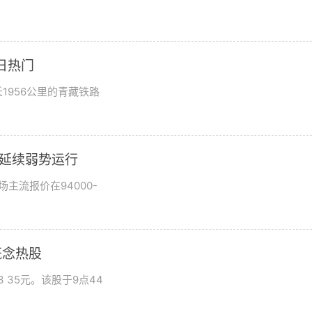
日热门
1956公里的青藏铁路
市场延续弱势运行
场主流报价在94000-
概念热股
 35元。该股于9点44