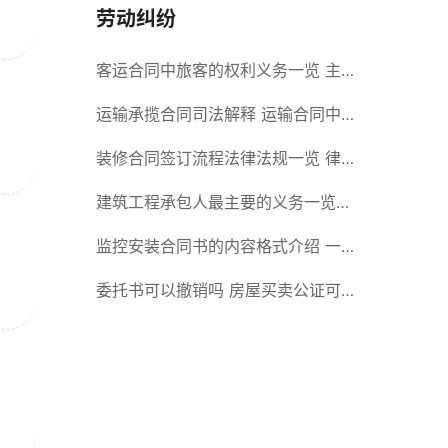
劳动纠纷
客运合同中旅客的权利义务一览 主
要包括这些内容
运输承揽合同司法解释 运输合同中
承运人的义务有哪些
装修合同签订流程法律法规一览 律
师解答
建筑工程承包人最主要的义务一览
承包合同内容介绍
监控安装合同书的内容格式介绍 一
般包括这些条款
委托书可以撤销吗 房屋买卖公证可
否撤销