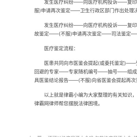
发生医疗纠纷——向医疗机构投诉——复印
服)申请再次鉴定——卫生行政区部门作出处理决
发生医疗纠纷——向医疗机构投诉——复印
故鉴定——(不服)申请再次鉴定——司法鉴定—
医疗鉴定流程：
医患共同向市医鉴会提起(或委托鉴定)—
回避的专家——专家随机编号——抽号——组成
具医鉴结论报告——(不服)向省医鉴会提起再次
以上就是律霸小编为大家整理的有关知识，
律霸网律师帮您摆脱法律困境。
标签：