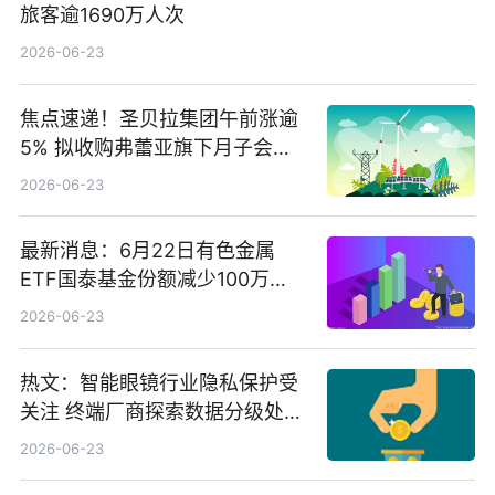
旅客逾1690万人次
2026-06-23
焦点速递！圣贝拉集团午前涨逾
5% 拟收购弗蕾亚旗下月子会所
业务少数股权
2026-06-23
最新消息：6月22日有色金属
ETF国泰基金份额减少100万
份，重仓股紫金矿业、洛阳钼
2026-06-23
业、北方稀土
热文：智能眼镜行业隐私保护受
关注 终端厂商探索数据分级处理
等方案
2026-06-23