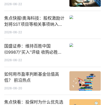
板新材料业务
2026-06-22
焦点快报!奥海科技：股权激励计
划将SST项目等相关事项纳入专
项业务发展考核指标
2026-06-22
国盛证券：维持百胜中国
(09987)“买入”评级 收购必胜客
中国增厚利润加速成长 信息
2026-06-22
如何用市盈率判断基金估值高
低？ 前沿热点
2026-06-20
焦点快看：投保时为什么优先选