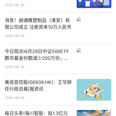
2026-06-30
消息！昶通橡塑制品（淮安）有
限公司成立 注册资本10万人民币
2026-06-30
今日观点!6月29日中证500ETF
鹏华基金份额减少200万份，重
仓股亨通光电、赤峰黄金、佰维
2026-06-30
存储
美佳音控股(06939.HK)：王华辞
任行政总裁|报资讯
2026-06-29
每日头条!海川智能：拟1.3亿元