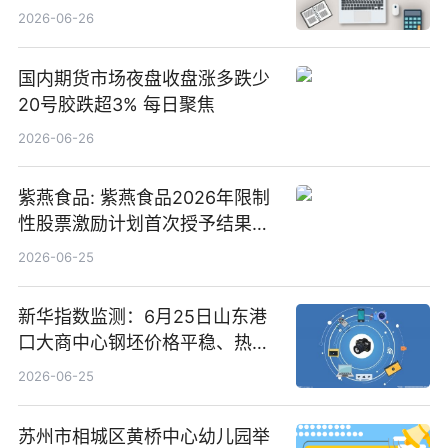
2026-06-26
国内期货市场夜盘收盘涨多跌少
20号胶跌超3% 每日聚焦
2026-06-26
紫燕食品: 紫燕食品2026年限制
性股票激励计划首次授予结果公
告-微资讯
2026-06-25
新华指数监测：6月25日山东港
口大商中心钢坯价格平稳、热轧
C料价格微幅下跌
2026-06-25
苏州市相城区黄桥中心幼儿园举