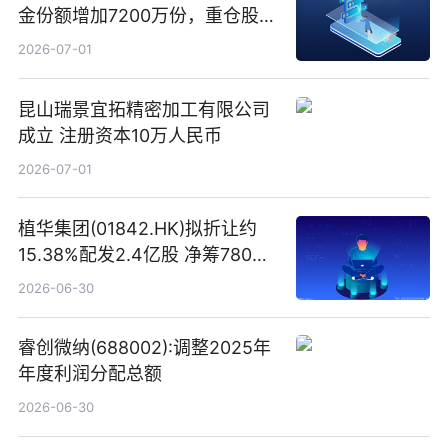
金份额增加7200万份，重仓股新
易盛、中际旭创、立讯精密
2026-07-01
昆山瑞景宜拓精密加工有限公司
成立 注册资本10万人民币
2026-07-01
植华集团(01842.HK)拟折让约
15.38%配发2.4亿股 净筹780万
港元
2026-06-30
睿创微纳(688002):调整2025年
年度利润分配总额
2026-06-30