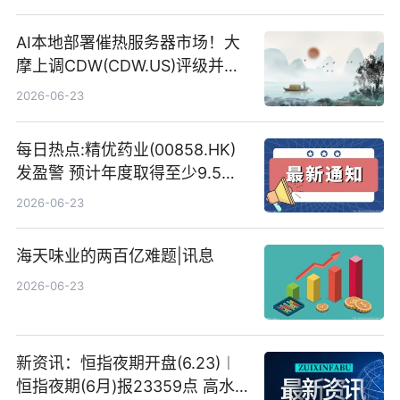
AI本地部署催热服务器市场！大
摩上调CDW(CDW.US)评级并看
高IBM(IBM.US)戴尔(DELL.US)
2026-06-23
目标价
每日热点:精优药业(00858.HK)
发盈警 预计年度取得至少9.5亿
港元的亏损 同比盈转亏
2026-06-23
海天味业的两百亿难题|讯息
2026-06-23
新资讯：恒指夜期开盘(6.23)︱
恒指夜期(6月)报23359点 高水