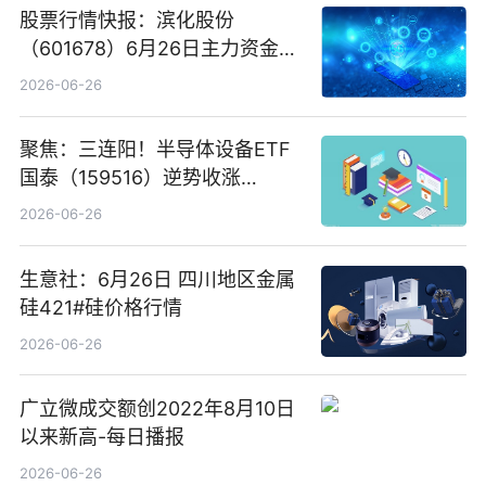
股票行情快报：滨化股份
（601678）6月26日主力资金净
卖出5964.34万元
2026-06-26
聚焦：三连阳！半导体设备ETF
国泰（159516）逆势收涨
3.5%，近10日累计净流入超65
2026-06-26
亿元
生意社：6月26日 四川地区金属
硅421#硅价格行情
2026-06-26
广立微成交额创2022年8月10日
以来新高-每日播报
2026-06-26