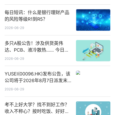
每日短讯：什么是银行理财产品
的风险等级R1到R5？
2026-06-29
多只A股公告！涉及供货英伟
达、PCB、液冷散热…… 今日快
讯
2026-06-29
YUSEI(00096.HK)发布公告，该
公司将于2026年8月7日派发末
期股息每股人民币0.013元 每日
2026-06-29
焦点
考不上好大学？找不到好工作？
收入不称心？按时吃饭、好好睡