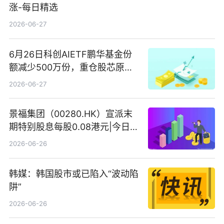
涨-每日精选
2026-06-27
6月26日科创AIETF鹏华基金份
额减少500万份，重仓股芯原股
份、寒武纪、澜起科技 观速讯
2026-06-27
景福集团（00280.HK）宣派末
期特别股息每股0.08港元|今日快
看
2026-06-26
韩媒：韩国股市或已陷入“波动陷
阱”
2026-06-26