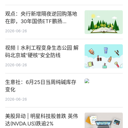
观点：央行新增隔夜逆回购落地
在即，30年国债ETF鹏扬
(511090) 盘中小幅上涨
2026-06-26
视频丨水利工程变身生态公园 解
码北京城“硬核”安全防线
2026-06-26
生意社：6月25日当周纯碱库存
变化
2026-06-26
美股异动 | 明星科技股普跌 英伟
达(NVDA.US)跌逾2%