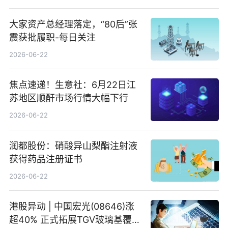
大家资产总经理落定，“80后”张
震获批履职-每日关注
2026-06-22
焦点速递！生意社：6月22日江
苏地区顺酐市场行情大幅下行
2026-06-22
润都股份：硝酸异山梨酯注射液
获得药品注册证书
2026-06-22
港股异动 | 中国宏光(08646)涨
超40% 正式拓展TGV玻璃基覆铜