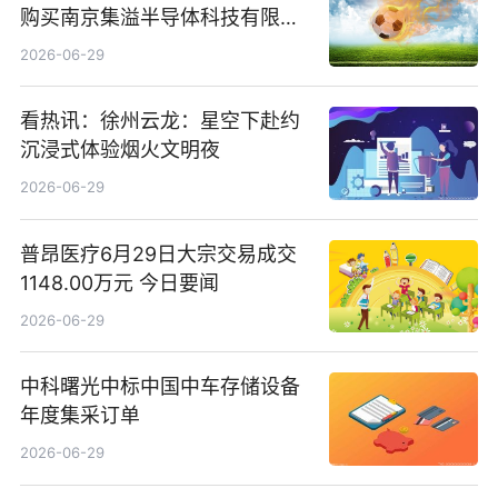
购买南京集溢半导体科技有限公
司15.3%股权
2026-06-29
看热讯：徐州云龙：星空下赴约
沉浸式体验烟火文明夜
2026-06-29
普昂医疗6月29日大宗交易成交
1148.00万元 今日要闻
2026-06-29
中科曙光中标中国中车存储设备
年度集采订单
2026-06-29