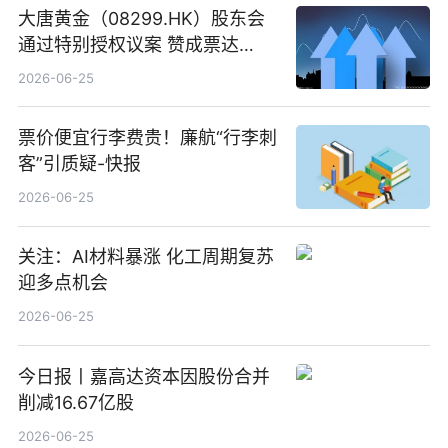
大唐黄金（08299.HK）股东会
通过特别授权议案 赞成票达
100%_新动态
2026-06-25
票价便宜行李费贵！廉航“行李刺
客”引质疑-快报
2026-06-25
关注：AI材料暴涨 化工周期复苏
迎多点机会
2026-06-25
今日报丨嘉高达资本因股份合并
削减16.67亿股
2026-06-25