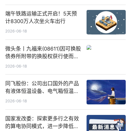
端午铁路运输正式开启！5天预
计8300万人次坐火车出行
2026-06-18
微头条丨九福来(08611)因可换股
债券所附带的换股权获行使而发
行5200万股
2026-06-18
同飞股份：公司出口国外的产品
有液体恒温设备、电气箱恒温装
置、纯水冷却单元和特种换热器
2026-06-18
国家发改委：探索更多行之有效
的算电协同模式，进一步降低网