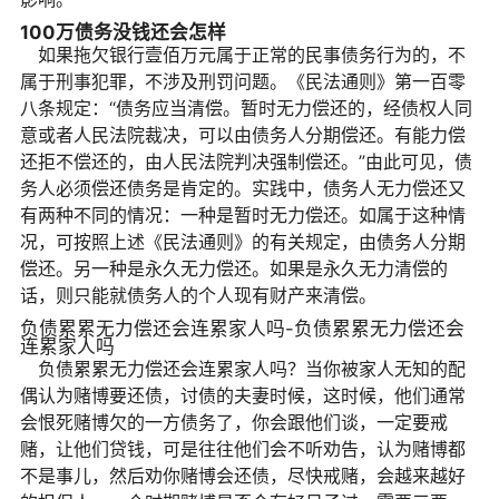
100万债务没钱还会怎样
如果拖欠银行壹佰万元属于正常的民事债务行为的，不
属于刑事犯罪，不涉及刑罚问题。《民法通则》第一百零
八条规定：“债务应当清偿。暂时无力偿还的，经债权人同
意或者人民法院裁决，可以由债务人分期偿还。有能力偿
还拒不偿还的，由人民法院判决强制偿还。”由此可见，债
务人必须偿还债务是肯定的。实践中，债务人无力偿还又
有两种不同的情况：一种是暂时无力偿还。如属于这种情
况，可按照上述《民法通则》的有关规定，由债务人分期
偿还。另一种是永久无力偿还。如果是永久无力清偿的
话，则只能就债务人的个人现有财产来清偿。
负债累累无力偿还会连累家人吗-负债累累无力偿还会
连累家人吗
负债累累无力偿还会连累家人吗？当你被家人无知的配
偶认为赌博要还债，讨债的夫妻时候，这时候，他们通常
会恨死赌博欠的一方债务了，你会跟他们谈，一定要戒
赌，让他们贷钱，可是往往他们会不听劝告，认为赌博都
不是事儿，然后劝你赌博会还债，尽快戒赌，会越来越好