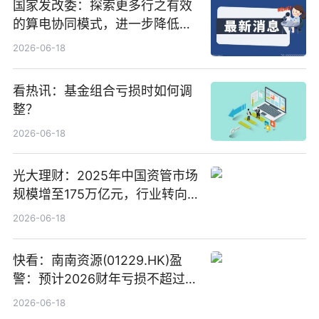
国家发改委：探索更多行之有效
的算电协同模式，进一步降低网
络传输时延_最资讯
2026-06-18
看热讯：基金组合亏损时如何调
整？
2026-06-18
光大理财：2025年中国资管市场
规模增至175万亿元，行业转向
“量质并重”
2026-06-18
快看：南南资源(01229.HK)盈
警：预计2026财年亏损不超过
1000万港元
2026-06-18