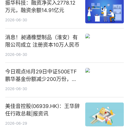
振华科技：融资净买入2778.12
万元，融资余额14.91亿元
2026-06-30
消息！昶通橡塑制品（淮安）有
限公司成立 注册资本10万人民币
2026-06-30
今日观点!6月29日中证500ETF
鹏华基金份额减少200万份，重
仓股亨通光电、赤峰黄金、佰维
2026-06-30
存储
美佳音控股(06939.HK)：王华辞
任行政总裁|报资讯
2026-06-29