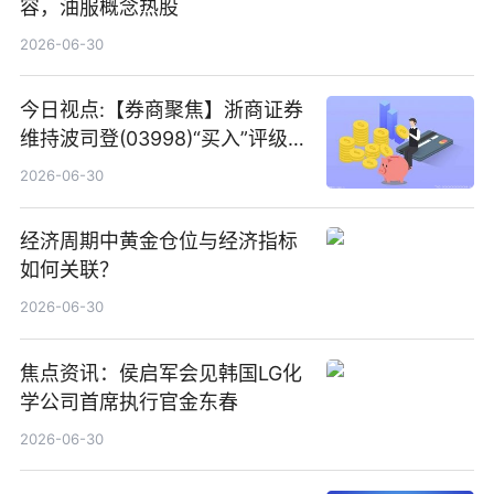
容，油服概念热股
2026-06-30
今日视点:【券商聚焦】浙商证券
维持波司登(03998)“买入”评级
指其业绩高质量稳增长
2026-06-30
经济周期中黄金仓位与经济指标
如何关联？
2026-06-30
焦点资讯：侯启军会见韩国LG化
学公司首席执行官金东春
2026-06-30