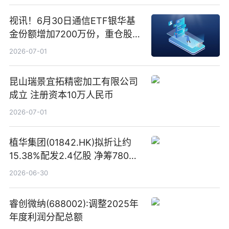
视讯！6月30日通信ETF银华基
金份额增加7200万份，重仓股新
易盛、中际旭创、立讯精密
2026-07-01
昆山瑞景宜拓精密加工有限公司
成立 注册资本10万人民币
2026-07-01
植华集团(01842.HK)拟折让约
15.38%配发2.4亿股 净筹780万
港元
2026-06-30
睿创微纳(688002):调整2025年
年度利润分配总额