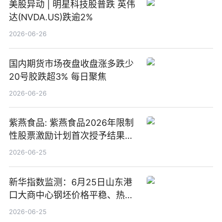
美股异动 | 明星科技股普跌 英伟
达(NVDA.US)跌逾2%
2026-06-26
国内期货市场夜盘收盘涨多跌少
20号胶跌超3% 每日聚焦
2026-06-26
紫燕食品: 紫燕食品2026年限制
性股票激励计划首次授予结果公
告-微资讯
2026-06-25
新华指数监测：6月25日山东港
口大商中心钢坯价格平稳、热轧
C料价格微幅下跌
2026-06-25