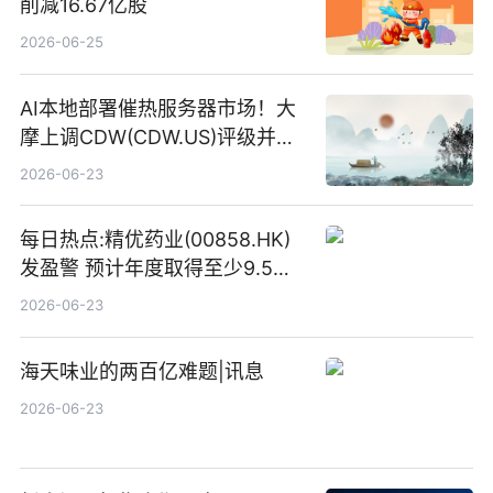
削减16.67亿股
2026-06-25
AI本地部署催热服务器市场！大
摩上调CDW(CDW.US)评级并看
高IBM(IBM.US)戴尔(DELL.US)
2026-06-23
目标价
每日热点:精优药业(00858.HK)
发盈警 预计年度取得至少9.5亿
港元的亏损 同比盈转亏
2026-06-23
海天味业的两百亿难题|讯息
2026-06-23