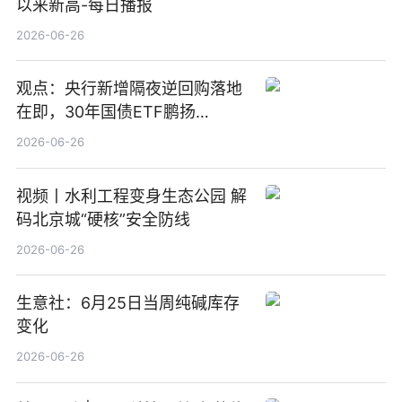
以来新高-每日播报
2026-06-26
观点：央行新增隔夜逆回购落地
在即，30年国债ETF鹏扬
(511090) 盘中小幅上涨
2026-06-26
视频丨水利工程变身生态公园 解
码北京城“硬核”安全防线
2026-06-26
生意社：6月25日当周纯碱库存
变化
2026-06-26