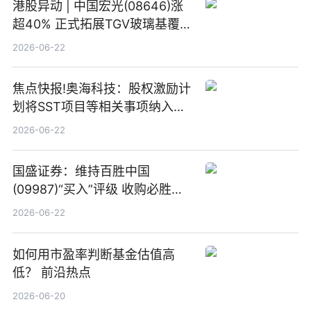
港股异动 | 中国宏光(08646)涨
超40% 正式拓展TGV玻璃基覆铜
板新材料业务
2026-06-22
焦点快报!奥海科技：股权激励计
划将SST项目等相关事项纳入专
项业务发展考核指标
2026-06-22
国盛证券：维持百胜中国
(09987)“买入”评级 收购必胜客
中国增厚利润加速成长 信息
2026-06-22
如何用市盈率判断基金估值高
低？ 前沿热点
2026-06-20