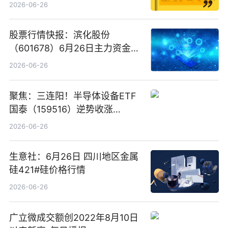
2026-06-26
股票行情快报：滨化股份
（601678）6月26日主力资金净
卖出5964.34万元
2026-06-26
聚焦：三连阳！半导体设备ETF
国泰（159516）逆势收涨
3.5%，近10日累计净流入超65
2026-06-26
亿元
生意社：6月26日 四川地区金属
硅421#硅价格行情
2026-06-26
广立微成交额创2022年8月10日