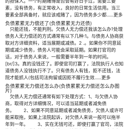
的担保人。一个时期赌博是否会有好日子过，需要三要
素，没有债务，有正常收入，良好的日常生活信用。当三
要素全部具备时，就应该戒赌了，因为债务多少都......更多
负债累累无力偿还了(负债累累无力还债)
只能还钱，不能判刑。欠债人无力偿还我该怎么办?处理
债务人无力偿还的方式通常有以下几种:1。与债务人协商获
取对方详细资料，适当展期或减债。2 .。如果你不同意延
期或减少债务，债务人可能会采取延期。如果打官司的
话，对于债务人来说，一般需要半年到一年的时间。
[br/]3。真的没钱还了。即使官司打赢了，法院执行人也知
道债务人没钱执行不了。只有债务人有钱，拒不还钱，法
院才能抓人(包括司法拘留或因拒不履行生效......更多
负债累累无力偿还怎么办(负债累累无力偿还怎么办图
片)
欠债人无力偿还通常有如下处理方式：1、与欠债人协
商，取得对方详细情况，可以适当延期或者减免债
务。 2、如果不同意延期或者减免债务，欠债人或许可
能采取拖，如果上法院起诉，对欠债人来说一般可以拖半
年到一年。 3、实在无钱可还，即使打赢了官司，法院