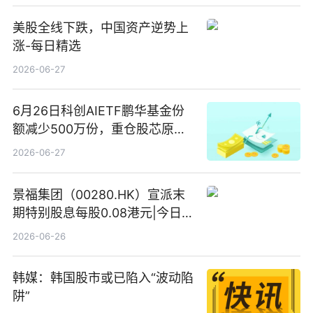
美股全线下跌，中国资产逆势上
涨-每日精选
2026-06-27
6月26日科创AIETF鹏华基金份
额减少500万份，重仓股芯原股
份、寒武纪、澜起科技 观速讯
2026-06-27
景福集团（00280.HK）宣派末
期特别股息每股0.08港元|今日快
看
2026-06-26
韩媒：韩国股市或已陷入“波动陷
阱”