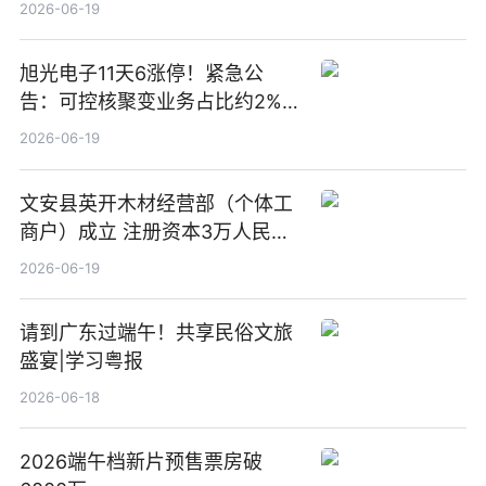
2026-06-19
旭光电子11天6涨停！紧急公
告：可控核聚变业务占比约2%！
前沿热点
2026-06-19
文安县英开木材经营部（个体工
商户）成立 注册资本3万人民币
新要闻
2026-06-19
请到广东过端午！共享民俗文旅
盛宴|学习粤报
2026-06-18
2026端午档新片预售票房破