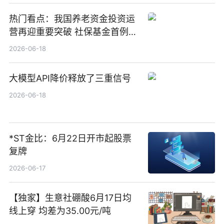
热门看点：我国养老资金投资运
营再迎重要突破 社保基金首例期
货账户完成开立
2026-06-18
大模型API降价释放了三重信号
2026-06-18
*ST金比：6月22日开市起股票
复牌
2026-06-17
【独家】生意社硼酸6月17日均
线上穿 均差为35.00元/吨