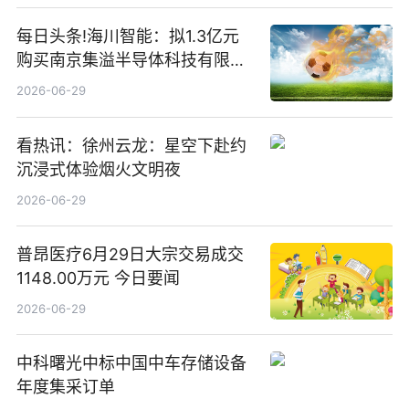
每日头条!海川智能：拟1.3亿元
购买南京集溢半导体科技有限公
司15.3%股权
2026-06-29
看热讯：徐州云龙：星空下赴约
沉浸式体验烟火文明夜
2026-06-29
普昂医疗6月29日大宗交易成交
1148.00万元 今日要闻
2026-06-29
中科曙光中标中国中车存储设备
年度集采订单