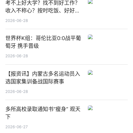
考不上好大学？找不到好工作？
收入不称心？按时吃饭、好好睡
觉
2026-06-28
世界杯K组：哥伦比亚0:0战平葡
萄牙 携手晋级
2026-06-28
【报资讯】内蒙古多名运动员入
选国家集训备战国际赛事
2026-06-28
多所高校录取通知书“瘦身” 观天
下
2026-06-27