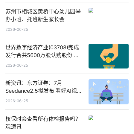
苏州市相城区黄桥中心幼儿园举
办小班、托班新生家长会
2026-06-25
世界数字经济产业(03708)完成
发行合共5600万股认购股份 净
筹约1007万港元 独家焦点
2026-06-25
新资讯：东方证券：7月
Seedance2.5拟发布 看好AI视频
创作工作流进一步提效
2026-06-25
核保时会查看所有体检报告吗？
观速讯