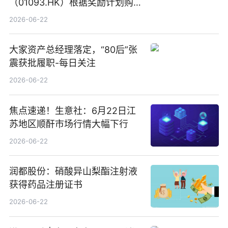
（01093.HK）根据奖励计划购
回580万股
2026-06-22
大家资产总经理落定，“80后”张
震获批履职-每日关注
2026-06-22
焦点速递！生意社：6月22日江
苏地区顺酐市场行情大幅下行
2026-06-22
润都股份：硝酸异山梨酯注射液
获得药品注册证书
2026-06-22