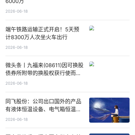
6000万
2026-06-18
端午铁路运输正式开启！5天预
计8300万人次坐火车出行
2026-06-18
微头条丨九福来(08611)因可换股
债券所附带的换股权获行使而发
行5200万股
2026-06-18
同飞股份：公司出口国外的产品
有液体恒温设备、电气箱恒温装
置、纯水冷却单元和特种换热器
2026-06-18