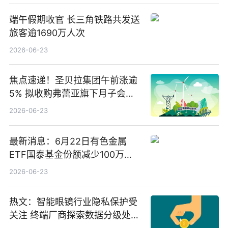
端午假期收官 长三角铁路共发送
旅客逾1690万人次
2026-06-23
焦点速递！圣贝拉集团午前涨逾
5% 拟收购弗蕾亚旗下月子会所
业务少数股权
2026-06-23
最新消息：6月22日有色金属
ETF国泰基金份额减少100万
份，重仓股紫金矿业、洛阳钼
2026-06-23
业、北方稀土
热文：智能眼镜行业隐私保护受
关注 终端厂商探索数据分级处理