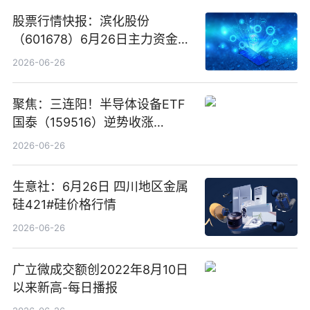
股票行情快报：滨化股份
（601678）6月26日主力资金净
卖出5964.34万元
2026-06-26
聚焦：三连阳！半导体设备ETF
国泰（159516）逆势收涨
3.5%，近10日累计净流入超65
2026-06-26
亿元
生意社：6月26日 四川地区金属
硅421#硅价格行情
2026-06-26
广立微成交额创2022年8月10日
以来新高-每日播报