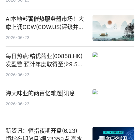
2026-06-25
AI本地部署催热服务器市场！大
摩上调CDW(CDW.US)评级并看
高IBM(IBM.US)戴尔(DELL.US)
2026-06-23
目标价
每日热点:精优药业(00858.HK)
发盈警 预计年度取得至少9.5亿
港元的亏损 同比盈转亏
2026-06-23
海天味业的两百亿难题|讯息
2026-06-23
新资讯：恒指夜期开盘(6.23)︱
恒指夜期(6月)报23359点 高水