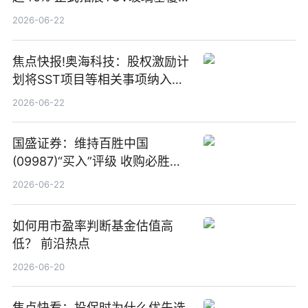
板新材料业务
2026-06-22
焦点快报!奥海科技：股权激励计
划将SST项目等相关事项纳入专
项业务发展考核指标
2026-06-22
国盛证券：维持百胜中国
(09987)“买入”评级 收购必胜客
中国增厚利润加速成长 信息
2026-06-22
如何用市盈率判断基金估值高
低？ 前沿热点
2026-06-20
焦点快看：投保时为什么优先选