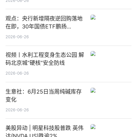
2026-06-26
观点：央行新增隔夜逆回购落地
在即，30年国债ETF鹏扬
(511090) 盘中小幅上涨
2026-06-26
视频丨水利工程变身生态公园 解
码北京城“硬核”安全防线
2026-06-26
生意社：6月25日当周纯碱库存
变化
2026-06-26
美股异动 | 明星科技股普跌 英伟
达(NVDA.US)跌逾2%