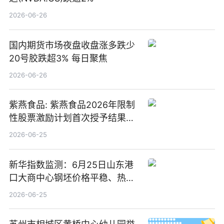
2026-06-26
国内期货市场夜盘收盘涨多跌少
20号胶跌超3% 每日聚焦
2026-06-26
紫燕食品: 紫燕食品2026年限制
性股票激励计划首次授予结果公
告-微资讯
2026-06-25
新华指数监测：6月25日山东港
口大商中心钢坯价格平稳、热轧
C料价格微幅下跌
2026-06-25