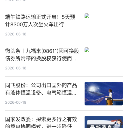
端午铁路运输正式开启！5天预
计8300万人次坐火车出行
2026-06-18
微头条丨九福来(08611)因可换股
债券所附带的换股权获行使而发
行5200万股
2026-06-18
同飞股份：公司出口国外的产品
有液体恒温设备、电气箱恒温装
置、纯水冷却单元和特种换热器
2026-06-18
国家发改委：探索更多行之有效
的算电协同模式，进一步降低网