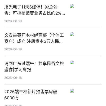
旭光电子11天6涨停！紧急公
告：可控核聚变业务占比约2%！
前沿热点
2026-06-19
文安县英开木材经营部（个体工
商户）成立 注册资本3万人民币
新要闻
2026-06-19
请到广东过端午！共享民俗文旅
盛宴|学习粤报
2026-06-18
2026端午档新片预售票房破
6000万
2026-06-18