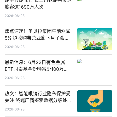
端午假期收官 长三角铁路共发送
旅客逾1690万人次
2026-06-23
焦点速递！圣贝拉集团午前涨逾
5% 拟收购弗蕾亚旗下月子会所
业务少数股权
2026-06-23
最新消息：6月22日有色金属
ETF国泰基金份额减少100万
份，重仓股紫金矿业、洛阳钼
2026-06-23
业、北方稀土
热文：智能眼镜行业隐私保护受
关注 终端厂商探索数据分级处理
等方案
2026-06-23