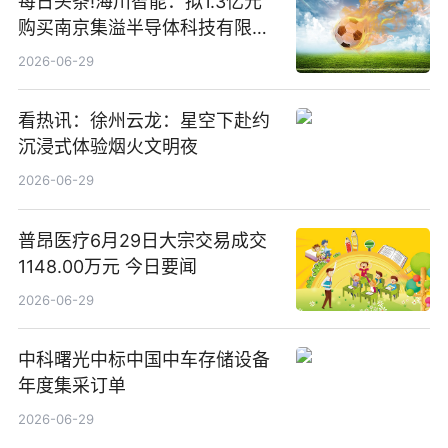
每日头条!海川智能：拟1.3亿元
购买南京集溢半导体科技有限公
司15.3%股权
2026-06-29
看热讯：徐州云龙：星空下赴约
沉浸式体验烟火文明夜
2026-06-29
普昂医疗6月29日大宗交易成交
1148.00万元 今日要闻
2026-06-29
中科曙光中标中国中车存储设备
年度集采订单
2026-06-29