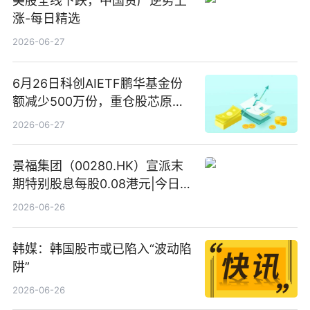
美股全线下跌，中国资产逆势上
涨-每日精选
2026-06-27
6月26日科创AIETF鹏华基金份
额减少500万份，重仓股芯原股
份、寒武纪、澜起科技 观速讯
2026-06-27
景福集团（00280.HK）宣派末
期特别股息每股0.08港元|今日快
看
2026-06-26
韩媒：韩国股市或已陷入“波动陷
阱”
2026-06-26