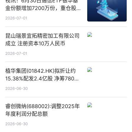
视讯！6月30日通信ETF银华基
金份额增加7200万份，重仓股新
易盛、中际旭创、立讯精密
2026-07-01
昆山瑞景宜拓精密加工有限公司
成立 注册资本10万人民币
2026-07-01
植华集团(01842.HK)拟折让约
15.38%配发2.4亿股 净筹780万
港元
2026-06-30
睿创微纳(688002):调整2025年
年度利润分配总额
2026-06-30