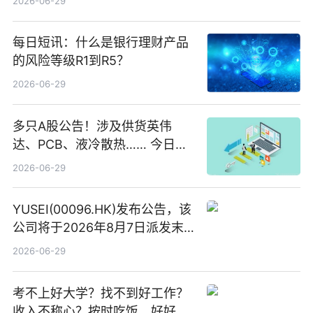
2026-06-29
每日短讯：什么是银行理财产品
的风险等级R1到R5？
2026-06-29
多只A股公告！涉及供货英伟
达、PCB、液冷散热…… 今日快
讯
2026-06-29
YUSEI(00096.HK)发布公告，该
公司将于2026年8月7日派发末
期股息每股人民币0.013元 每日
2026-06-29
焦点
考不上好大学？找不到好工作？
收入不称心？按时吃饭、好好睡