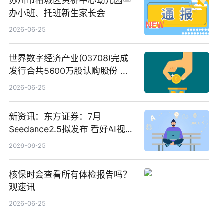
苏州市相城区黄桥中心幼儿园举
办小班、托班新生家长会
2026-06-25
世界数字经济产业(03708)完成
发行合共5600万股认购股份 净
筹约1007万港元 独家焦点
2026-06-25
新资讯：东方证券：7月
Seedance2.5拟发布 看好AI视频
创作工作流进一步提效
2026-06-25
核保时会查看所有体检报告吗？
观速讯
2026-06-25