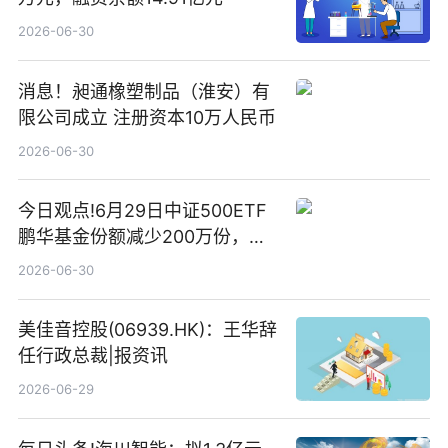
2026-06-30
消息！昶通橡塑制品（淮安）有
限公司成立 注册资本10万人民币
2026-06-30
今日观点!6月29日中证500ETF
鹏华基金份额减少200万份，重
仓股亨通光电、赤峰黄金、佰维
2026-06-30
存储
美佳音控股(06939.HK)：王华辞
任行政总裁|报资讯
2026-06-29