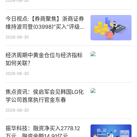
2026-06-30
今日视点:【券商聚焦】浙商证券
维持波司登(03998)“买入”评级
指其业绩高质量稳增长
2026-06-30
经济周期中黄金仓位与经济指标
如何关联？
2026-06-30
焦点资讯：侯启军会见韩国LG化
学公司首席执行官金东春
2026-06-30
振华科技：融资净买入2778.12
万元，融资余额14.91亿元