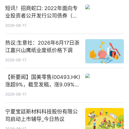
短讯！招商蛇口: 2022年面向专
业投资者公开发行公司债券（第
二期）（品种二）2026年付息公
2026-06-17
告
热议:生意社：2026年6月17日浙
江嘉兴山鹰纸业废纸价格下调
2026-06-17
【新要闻】国美零售(00493.HK)
涨超9%，截至发稿，涨9.09%，
报0.012港元，成交额37.26万港
2026-06-17
元
宁夏宝廷新材料科技股份有限公
司启动上市辅导_今日热议
2026-06-17