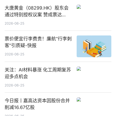
大唐黄金（08299.HK）股东会
通过特别授权议案 赞成票达
100%_新动态
2026-06-25
票价便宜行李费贵！廉航“行李刺
客”引质疑-快报
2026-06-25
关注：AI材料暴涨 化工周期复苏
迎多点机会
2026-06-25
今日报丨嘉高达资本因股份合并
削减16.67亿股