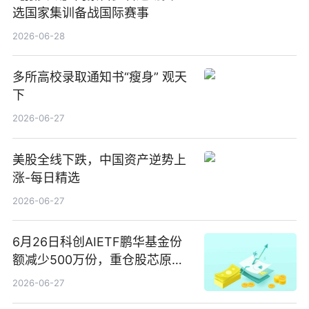
选国家集训备战国际赛事
2026-06-28
多所高校录取通知书“瘦身” 观天
下
2026-06-27
美股全线下跌，中国资产逆势上
涨-每日精选
2026-06-27
6月26日科创AIETF鹏华基金份
额减少500万份，重仓股芯原股
份、寒武纪、澜起科技 观速讯
2026-06-27