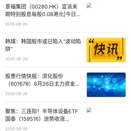
景福集团（00280.HK）宣派末
期特别股息每股0.08港元|今日快
看
2026-06-26
韩媒：韩国股市或已陷入“波动陷
阱”
2026-06-26
股票行情快报：滨化股份
（601678）6月26日主力资金净
卖出5964.34万元
2026-06-26
聚焦：三连阳！半导体设备ETF
国泰（159516）逆势收涨
3.5%，近10日累计净流入超65
2026-06-26