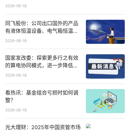
行5200万股
2026-06-18
同飞股份：公司出口国外的产品
有液体恒温设备、电气箱恒温装
置、纯水冷却单元和特种换热器
2026-06-18
国家发改委：探索更多行之有效
的算电协同模式，进一步降低网
络传输时延_最资讯
2026-06-18
看热讯：基金组合亏损时如何调
整？
2026-06-18
光大理财：2025年中国资管市场