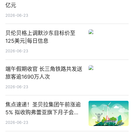
亿元
2026-06-23
贝伦贝格上调默沙东目标价至
125美元|每日信息
2026-06-23
端午假期收官 长三角铁路共发送
旅客逾1690万人次
2026-06-23
焦点速递！圣贝拉集团午前涨逾
5% 拟收购弗蕾亚旗下月子会所
业务少数股权
2026-06-23