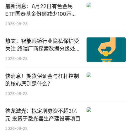
最新消息：6月22日有色金属
ETF国泰基金份额减少100万
份，重仓股紫金矿业、洛阳钼
2026-06-23
业、北方稀土
热文：智能眼镜行业隐私保护受
关注 终端厂商探索数据分级处理
等方案
2026-06-23
快消息！期货保证金与杠杆控制
的核心原则是什么？
2026-06-23
德龙激光：拟定增募资不超3亿
元 投资于激光器生产建设等项目
2026-06-22