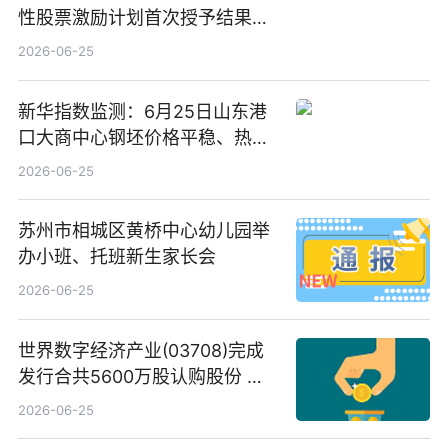
性股票激励计划首次授予结果公
告-微资讯
2026-06-25
新华指数监测：6月25日山东港
口大商中心钢坯价格平稳、热轧
C料价格微幅下跌
2026-06-25
苏州市相城区黄桥中心幼儿园举
办小班、托班新生家长会
2026-06-25
世界数字经济产业(03708)完成
发行合共5600万股认购股份 净
筹约1007万港元 独家焦点
2026-06-25