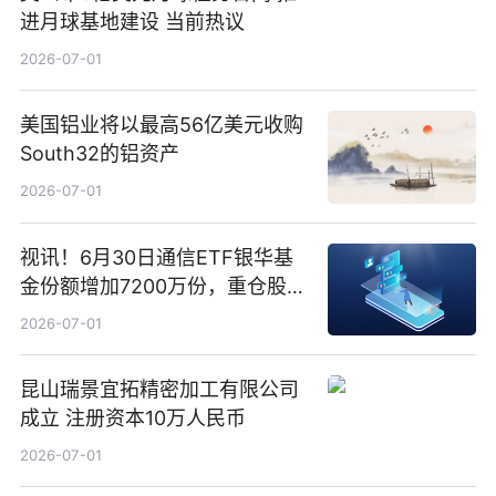
进月球基地建设 当前热议
2026-07-01
美国铝业将以最高56亿美元收购
South32的铝资产
2026-07-01
视讯！6月30日通信ETF银华基
金份额增加7200万份，重仓股新
易盛、中际旭创、立讯精密
2026-07-01
昆山瑞景宜拓精密加工有限公司
成立 注册资本10万人民币
2026-07-01