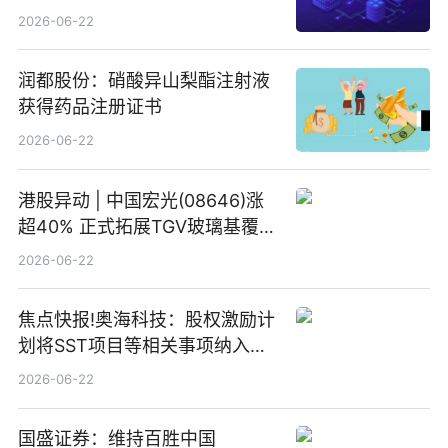
2026-06-22
润都股份：硝酸异山梨酯注射液
获得药品注册证书
2026-06-22
港股异动 | 中国宏光(08646)涨
超40% 正式拓展TGV玻璃基覆铜
板新材料业务
2026-06-22
焦点快报!奥海科技：股权激励计
划将SST项目等相关事项纳入专
项业务发展考核指标
2026-06-22
国盛证券：维持百胜中国