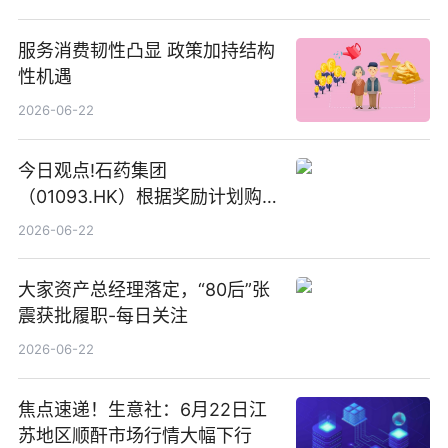
服务消费韧性凸显 政策加持结构
性机遇
2026-06-22
今日观点!石药集团
（01093.HK）根据奖励计划购
回580万股
2026-06-22
大家资产总经理落定，“80后”张
震获批履职-每日关注
2026-06-22
焦点速递！生意社：6月22日江
苏地区顺酐市场行情大幅下行