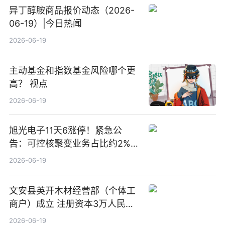
异丁醇胺商品报价动态（2026-
06-19）|今日热闻
2026-06-19
主动基金和指数基金风险哪个更
高？ 视点
2026-06-19
旭光电子11天6涨停！紧急公
告：可控核聚变业务占比约2%！
前沿热点
2026-06-19
文安县英开木材经营部（个体工
商户）成立 注册资本3万人民币
新要闻
2026-06-19