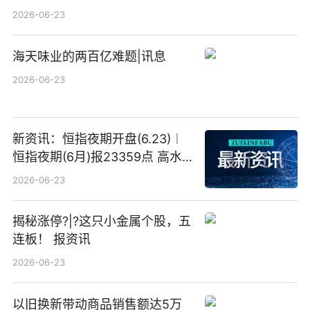
港元的亏损 同比盈转亏
2026-06-23
海天味业的两百亿难题|讯息
2026-06-23
新资讯：恒指夜期开盘(6.23)︱
恒指夜期(6月)报23359点 高水
23点
2026-06-23
揭秘涨停?|?这只小金属个股，五
连板！ 报资讯
2026-06-23
以旧换新带动商品销售额达5万