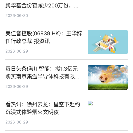
鹏华基金份额减少200万份，重
仓股亨通光电、赤峰黄金、佰维
2026-06-30
存储
美佳音控股(06939.HK)：王华辞
任行政总裁|报资讯
2026-06-29
每日头条!海川智能：拟1.3亿元
购买南京集溢半导体科技有限公
司15.3%股权
2026-06-29
看热讯：徐州云龙：星空下赴约
沉浸式体验烟火文明夜
2026-06-29