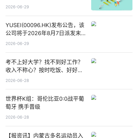
讯
2026-06-29
YUSEI(00096.HK)发布公告，该
公司将于2026年8月7日派发末
期股息每股人民币0.013元 每日
2026-06-29
焦点
考不上好大学？找不到好工作？
收入不称心？按时吃饭、好好睡
觉
2026-06-28
世界杯K组：哥伦比亚0:0战平葡
萄牙 携手晋级
2026-06-28
【报资讯】内蒙古多名运动员入