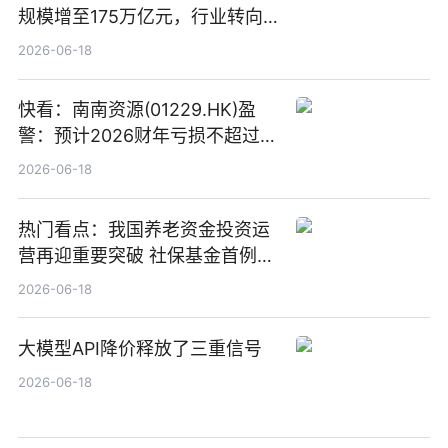
规模增至175万亿元，行业转向
“量质并重”
2026-06-18
快看：南南资源(01229.HK)盈
警：预计2026财年亏损不超过
1000万港元
2026-06-18
热门看点：我国养老资金投资运
营再迎重要突破 社保基金首例期
货账户完成开立
2026-06-18
大模型API降价释放了三重信号
2026-06-18