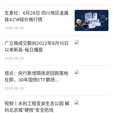
亿元
生意社：6月26日 四川地区金属
硅421#硅价格行情
2026-06-26
广立微成交额创2022年8月10日
以来新高-每日播报
2026-06-26
观点：央行新增隔夜逆回购落地
在即，30年国债ETF鹏扬
(511090) 盘中小幅上涨
2026-06-26
视频丨水利工程变身生态公园 解
码北京城“硬核”安全防线