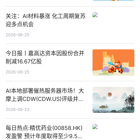
关注：AI材料暴涨 化工周期复苏
迎多点机会
2026-06-25
今日报丨嘉高达资本因股份合并
削减16.67亿股
2026-06-25
AI本地部署催热服务器市场！大
摩上调CDW(CDW.US)评级并看
高IBM(IBM.US)戴尔(DELL.US)
2026-06-23
目标价
每日热点:精优药业(00858.HK)
发盈警 预计年度取得至少9.5亿