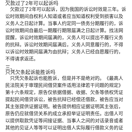
欠款过了2年可以起诉吗
欠款过了2年可以起诉，因为我国的诉讼时效是三年。诉
讼时效期间自权利人知道或者应当知道权利受到损害以及
义务人之日起计算。当事人约定同一债务分期履行的，诉
讼时效期间自最后一期履行期限届满之日起计算。找法网
提醒，诉讼时效期间届满的，义务人可以提出不履行义务
的抗辩。诉讼时效期间届满后，义务人同意履行的，不得
以诉讼时效期间届满为由抗辩；义务人已经自愿履行的，
不得请求返还。
三、
只凭欠条起诉能胜诉吗
只凭欠条起诉也能胜诉，但是并不是绝对的。《最高人
民法院关于审理民间借贷案件适用法律若干问题的规定》
第十六条规定，原告仅依据借据、收据、欠条等债权凭证
提起民间借贷诉讼，被告抗辩已经偿还借款，被告应当对
其主张提供证据证明。被告提供相应证据证明其主张后，
原告仍应就借贷关系的成立承担举证证明责任。出借人可
以提供取款凭证等间接证据、当事人之间的对话录音或者
其他的见证人等等可以证明出借人实际履行借款义务的证