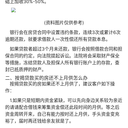
础上加收30%-50%。
(资料图片仅供参考)
银行会在房贷合同中设置违约条款，连续3次或累计6次
逾期还款，就要求借款人一次性偿还所有贷款本息。
如果贷款者超过3个月未还款，银行会按照借款合同和担
保合同的约定，向法院提起诉讼。法院将会采取财产保全
等措施，冻结贷款人及担保人所有银行账户上的存款，查
封已抵质押的财产。
二、按揭贷款买的房还不上月供怎么办
按揭贷款买的房如果还不上月供了，建议客户如下操
作：
1.如果只是短期内资金紧缺，可以先向身边关系较为亲近
的请请配合借钱来筹集资金偿还此段时间的月供。等之后
资金周转开来，自己有能力按时还上月供，手头资金变充
裕了，届时再还钱给亲友就是了。