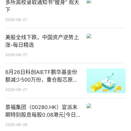
多所高校录取通知书“瘦身” 观天
下
2026-06-27
美股全线下跌，中国资产逆势上
涨-每日精选
2026-06-27
6月26日科创AIETF鹏华基金份
额减少500万份，重仓股芯原股
份、寒武纪、澜起科技 观速讯
2026-06-27
景福集团（00280.HK）宣派末
期特别股息每股0.08港元|今日快
看
2026-06-26