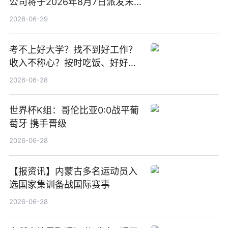
公司将于2026年8月7日派发末
期股息每股人民币0.013元 每日
2026-06-29
焦点
考不上好大学？找不到好工作？
收入不称心？按时吃饭、好好睡
觉
2026-06-28
世界杯K组：哥伦比亚0:0战平葡
萄牙 携手晋级
2026-06-28
【报资讯】内蒙古多名运动员入
选国家集训备战国际赛事
2026-06-28