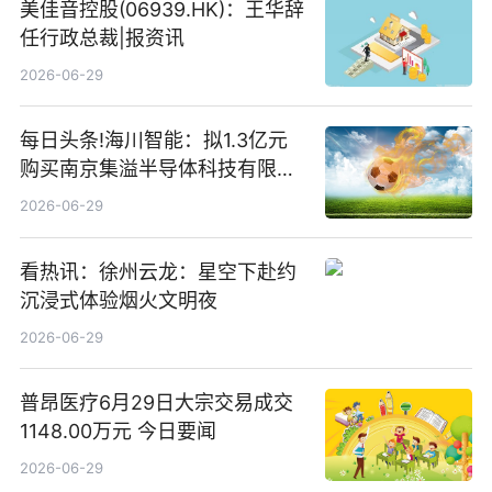
美佳音控股(06939.HK)：王华辞
任行政总裁|报资讯
2026-06-29
每日头条!海川智能：拟1.3亿元
购买南京集溢半导体科技有限公
司15.3%股权
2026-06-29
看热讯：徐州云龙：星空下赴约
沉浸式体验烟火文明夜
2026-06-29
普昂医疗6月29日大宗交易成交
1148.00万元 今日要闻
2026-06-29