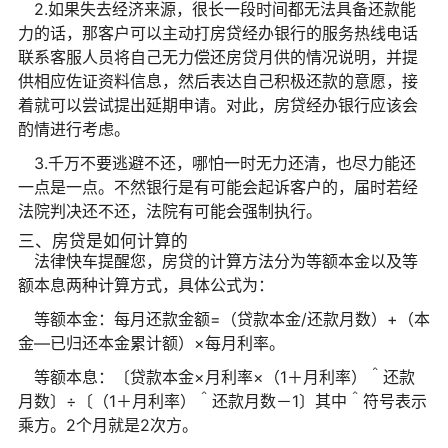
2.如果失去经济来源，很长一段时间都无法具备还款能
力的话，那客户可以主动打房贷经办银行的服务热线电话
联系客服人员将自己无力偿还房贷月供的情况说明，并提
供相应佐证资料信息，然后表达自己积极还款的意愿，接
着就可以尝试提出延期申请。对此，房贷经办银行应该会
酌情进行考虑。
3.千万不要逃避不还，哪怕一时无力还清，也尽力能还
一点是一点。不然银行是有可能会起诉客户的，届时若经
法院判决还不还，法院有可能会强制执行。
三、房贷是如何计算的
法律快车提醒您，房贷的计算方法分为等额本金以及等
额本息两种计算方式，具体公式为：
等额本金：每月还款金额=（贷款本金/还款月数）+（本
金—已归还本金累计额）×每月利率。
等额本息：〔贷款本金×月利率×（1＋月利率）＾还款
月数〕÷〔（1＋月利率）＾还款月数－1〕其中＾符号表示
乘方。2个月就是2次方。