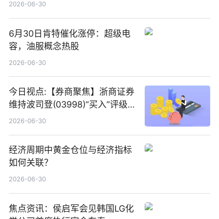
2026-06-30
6月30日肯特催化涨停：超级电
容，油服概念热股
2026-06-30
今日视点:【券商聚焦】浙商证券
维持波司登(03998)“买入”评级
指其业绩高质量稳增长
2026-06-30
经济周期中黄金仓位与经济指标
如何关联？
2026-06-30
焦点资讯：侯启军会见韩国LG化