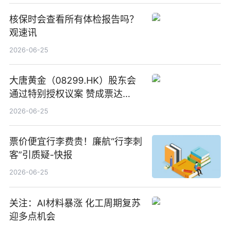
核保时会查看所有体检报告吗？
观速讯
2026-06-25
大唐黄金（08299.HK）股东会
通过特别授权议案 赞成票达
100%_新动态
2026-06-25
票价便宜行李费贵！廉航“行李刺
客”引质疑-快报
2026-06-25
关注：AI材料暴涨 化工周期复苏
迎多点机会