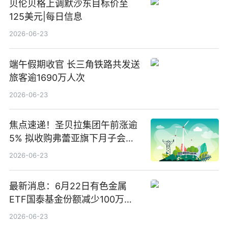
贝伦贝格上调默沙东目标价至
125美元|每日信息
2026-06-23
端午假期收官 长三角铁路共发送
旅客逾1690万人次
2026-06-23
焦点速递！圣贝拉集团午前涨逾
5% 拟收购弗蕾亚旗下月子会所
业务少数股权
2026-06-23
最新消息：6月22日有色金属
ETF国泰基金份额减少100万
份，重仓股紫金矿业、洛阳钼
2026-06-23
业、北方稀土