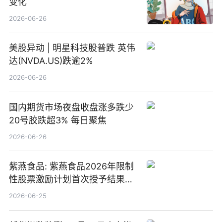
变化
2026-06-26
美股异动 | 明星科技股普跌 英伟
达(NVDA.US)跌逾2%
2026-06-26
国内期货市场夜盘收盘涨多跌少
20号胶跌超3% 每日聚焦
2026-06-26
紫燕食品: 紫燕食品2026年限制
性股票激励计划首次授予结果公
告-微资讯
2026-06-25