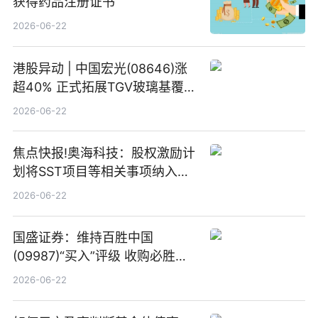
获得药品注册证书
2026-06-22
港股异动 | 中国宏光(08646)涨
超40% 正式拓展TGV玻璃基覆铜
板新材料业务
2026-06-22
焦点快报!奥海科技：股权激励计
划将SST项目等相关事项纳入专
项业务发展考核指标
2026-06-22
国盛证券：维持百胜中国
(09987)“买入”评级 收购必胜客
中国增厚利润加速成长 信息
2026-06-22