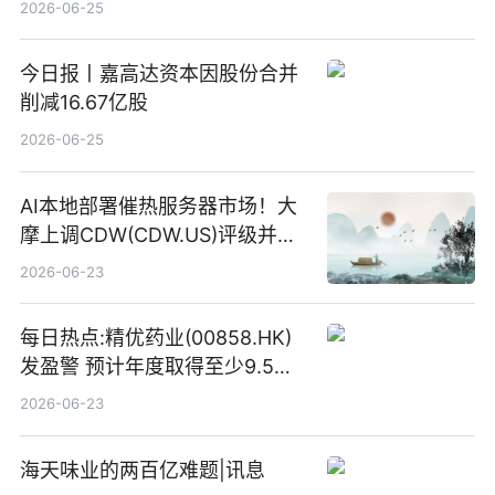
2026-06-25
今日报丨嘉高达资本因股份合并
削减16.67亿股
2026-06-25
AI本地部署催热服务器市场！大
摩上调CDW(CDW.US)评级并看
高IBM(IBM.US)戴尔(DELL.US)
2026-06-23
目标价
每日热点:精优药业(00858.HK)
发盈警 预计年度取得至少9.5亿
港元的亏损 同比盈转亏
2026-06-23
海天味业的两百亿难题|讯息