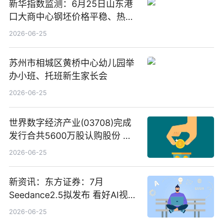
新华指数监测：6月25日山东港
口大商中心钢坯价格平稳、热轧
C料价格微幅下跌
2026-06-25
苏州市相城区黄桥中心幼儿园举
办小班、托班新生家长会
2026-06-25
世界数字经济产业(03708)完成
发行合共5600万股认购股份 净
筹约1007万港元 独家焦点
2026-06-25
新资讯：东方证券：7月
Seedance2.5拟发布 看好AI视频
创作工作流进一步提效
2026-06-25