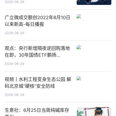
2026-06-26
广立微成交额创2022年8月10日
以来新高-每日播报
2026-06-26
观点：央行新增隔夜逆回购落地
在即，30年国债ETF鹏扬
(511090) 盘中小幅上涨
2026-06-26
视频丨水利工程变身生态公园 解
码北京城“硬核”安全防线
2026-06-26
生意社：6月25日当周纯碱库存