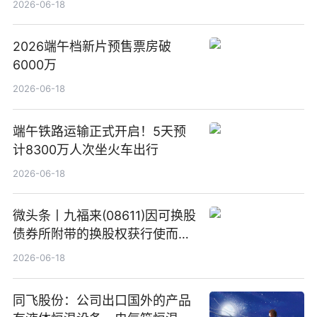
2026-06-18
2026端午档新片预售票房破
6000万
2026-06-18
端午铁路运输正式开启！5天预
计8300万人次坐火车出行
2026-06-18
微头条丨九福来(08611)因可换股
债券所附带的换股权获行使而发
行5200万股
2026-06-18
同飞股份：公司出口国外的产品