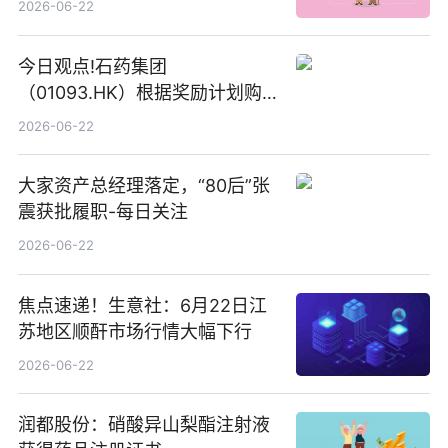
2026-06-22
今日观点!石药集团
（01093.HK）根据奖励计划购
回580万股
2026-06-22
大家资产总经理落定，“80后”张
震获批履职-每日关注
2026-06-22
焦点速递！生意社：6月22日江
苏地区顺酐市场行情大幅下行
2026-06-22
润都股份：硝酸异山梨酯注射液