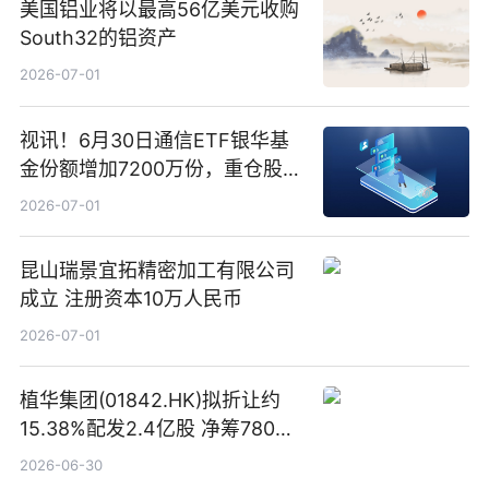
美国铝业将以最高56亿美元收购
South32的铝资产
2026-07-01
视讯！6月30日通信ETF银华基
金份额增加7200万份，重仓股新
易盛、中际旭创、立讯精密
2026-07-01
昆山瑞景宜拓精密加工有限公司
成立 注册资本10万人民币
2026-07-01
植华集团(01842.HK)拟折让约
15.38%配发2.4亿股 净筹780万
港元
2026-06-30