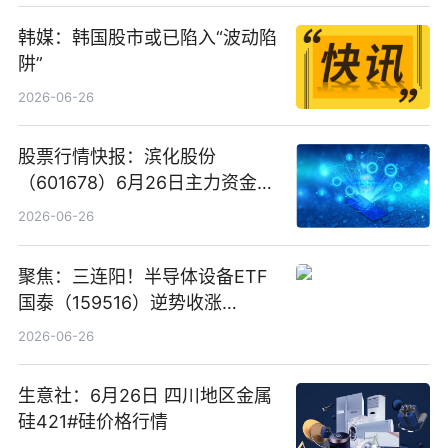
韩媒：韩国股市或已陷入“波动陷
阱”
2026-06-26
股票行情快报：滨化股份
（601678）6月26日主力资金净
卖出5964.34万元
2026-06-26
聚焦：三连阳！半导体设备ETF
国泰（159516）逆势收涨
3.5%，近10日累计净流入超65
2026-06-26
亿元
生意社：6月26日 四川地区金属
硅421#硅价格行情