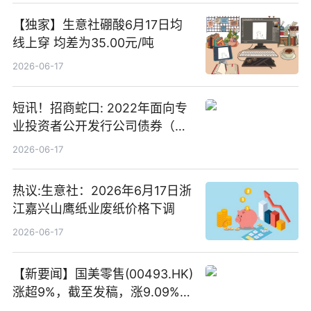
【独家】生意社硼酸6月17日均
线上穿 均差为35.00元/吨
2026-06-17
短讯！招商蛇口: 2022年面向专
业投资者公开发行公司债券（第
二期）（品种二）2026年付息公
2026-06-17
告
热议:生意社：2026年6月17日浙
江嘉兴山鹰纸业废纸价格下调
2026-06-17
【新要闻】国美零售(00493.HK)
涨超9%，截至发稿，涨9.09%，
报0.012港元，成交额37.26万港