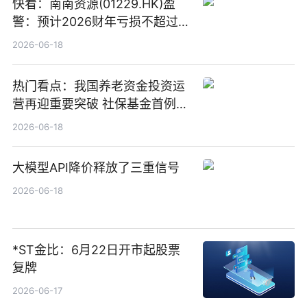
快看：南南资源(01229.HK)盈
警：预计2026财年亏损不超过
1000万港元
2026-06-18
热门看点：我国养老资金投资运
营再迎重要突破 社保基金首例期
货账户完成开立
2026-06-18
大模型API降价释放了三重信号
2026-06-18
*ST金比：6月22日开市起股票
复牌
2026-06-17