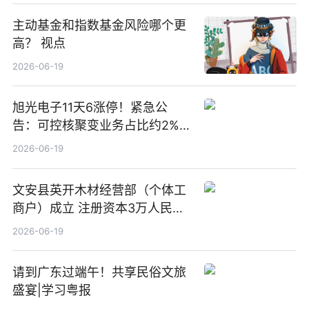
主动基金和指数基金风险哪个更
高？ 视点
2026-06-19
旭光电子11天6涨停！紧急公
告：可控核聚变业务占比约2%！
前沿热点
2026-06-19
文安县英开木材经营部（个体工
商户）成立 注册资本3万人民币
新要闻
2026-06-19
请到广东过端午！共享民俗文旅
盛宴|学习粤报