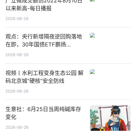
广立微成交额创2022年8月10日
以来新高-每日播报
2026-06-26
观点：央行新增隔夜逆回购落地
在即，30年国债ETF鹏扬
(511090) 盘中小幅上涨
2026-06-26
视频丨水利工程变身生态公园 解
码北京城“硬核”安全防线
2026-06-26
生意社：6月25日当周纯碱库存
变化
2026-06-26