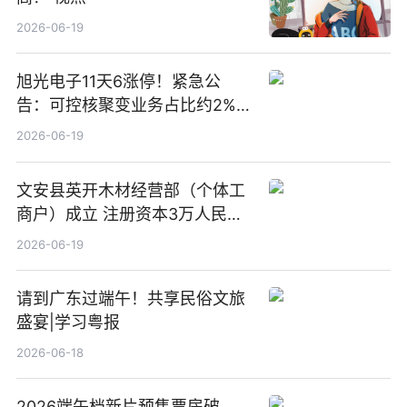
2026-06-19
旭光电子11天6涨停！紧急公
告：可控核聚变业务占比约2%！
前沿热点
2026-06-19
文安县英开木材经营部（个体工
商户）成立 注册资本3万人民币
新要闻
2026-06-19
请到广东过端午！共享民俗文旅
盛宴|学习粤报
2026-06-18
2026端午档新片预售票房破