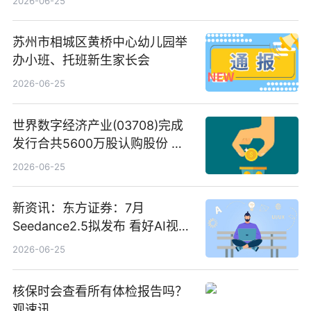
2026-06-25
苏州市相城区黄桥中心幼儿园举
办小班、托班新生家长会
2026-06-25
世界数字经济产业(03708)完成
发行合共5600万股认购股份 净
筹约1007万港元 独家焦点
2026-06-25
新资讯：东方证券：7月
Seedance2.5拟发布 看好AI视频
创作工作流进一步提效
2026-06-25
核保时会查看所有体检报告吗？
观速讯