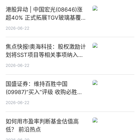
港股异动 | 中国宏光(08646)涨
超40% 正式拓展TGV玻璃基覆铜
板新材料业务
2026-06-22
焦点快报!奥海科技：股权激励计
划将SST项目等相关事项纳入专
项业务发展考核指标
2026-06-22
国盛证券：维持百胜中国
(09987)“买入”评级 收购必胜客
中国增厚利润加速成长 信息
2026-06-22
如何用市盈率判断基金估值高
低？ 前沿热点
2026-06-20