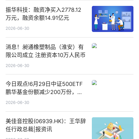
振华科技：融资净买入2778.12
万元，融资余额14.91亿元
2026-06-30
消息！昶通橡塑制品（淮安）有
限公司成立 注册资本10万人民币
2026-06-30
今日观点!6月29日中证500ETF
鹏华基金份额减少200万份，重
仓股亨通光电、赤峰黄金、佰维
2026-06-30
存储
美佳音控股(06939.HK)：王华辞
任行政总裁|报资讯