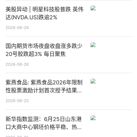
美股异动 | 明星科技股普跌 英伟
达(NVDA.US)跌逾2%
2026-06-26
国内期货市场夜盘收盘涨多跌少
20号胶跌超3% 每日聚焦
2026-06-26
紫燕食品: 紫燕食品2026年限制
性股票激励计划首次授予结果公
告-微资讯
2026-06-25
新华指数监测：6月25日山东港
口大商中心钢坯价格平稳、热轧
C料价格微幅下跌