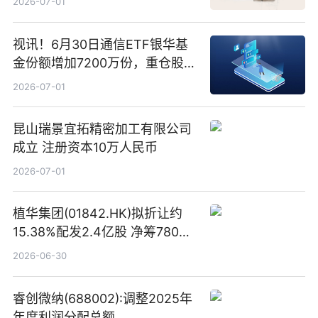
2026-07-01
视讯！6月30日通信ETF银华基
金份额增加7200万份，重仓股新
易盛、中际旭创、立讯精密
2026-07-01
昆山瑞景宜拓精密加工有限公司
成立 注册资本10万人民币
2026-07-01
植华集团(01842.HK)拟折让约
15.38%配发2.4亿股 净筹780万
港元
2026-06-30
睿创微纳(688002):调整2025年
年度利润分配总额