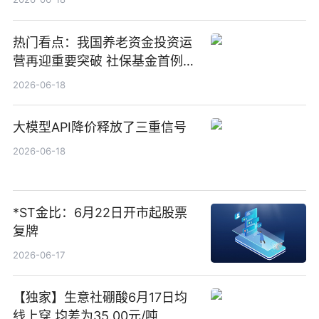
热门看点：我国养老资金投资运
营再迎重要突破 社保基金首例期
货账户完成开立
2026-06-18
大模型API降价释放了三重信号
2026-06-18
*ST金比：6月22日开市起股票
复牌
2026-06-17
【独家】生意社硼酸6月17日均
线上穿 均差为35.00元/吨