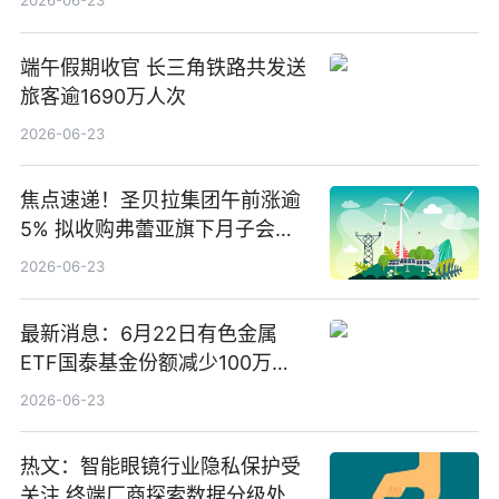
2026-06-23
端午假期收官 长三角铁路共发送
旅客逾1690万人次
2026-06-23
焦点速递！圣贝拉集团午前涨逾
5% 拟收购弗蕾亚旗下月子会所
业务少数股权
2026-06-23
最新消息：6月22日有色金属
ETF国泰基金份额减少100万
份，重仓股紫金矿业、洛阳钼
2026-06-23
业、北方稀土
热文：智能眼镜行业隐私保护受
关注 终端厂商探索数据分级处理