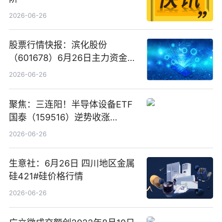
2026-06-26
股票行情快报：滨化股份
（601678）6月26日主力资金净
卖出5964.34万元
2026-06-26
聚焦：三连阳！半导体设备ETF
国泰（159516）逆势收涨
3.5%，近10日累计净流入超65
2026-06-26
亿元
生意社：6月26日 四川地区金属
硅421#硅价格行情
2026-06-26