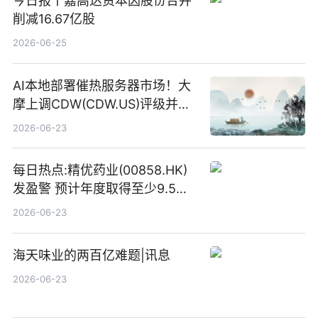
今日报丨嘉高达资本因股份合并
削减16.67亿股
2026-06-25
AI本地部署催热服务器市场！大
摩上调CDW(CDW.US)评级并看
高IBM(IBM.US)戴尔(DELL.US)
2026-06-23
目标价
每日热点:精优药业(00858.HK)
发盈警 预计年度取得至少9.5亿
港元的亏损 同比盈转亏
2026-06-23
海天味业的两百亿难题|讯息
2026-06-23