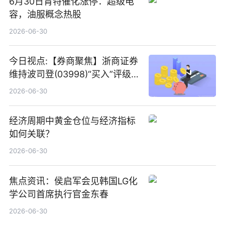
6月30日肯特催化涨停：超级电
容，油服概念热股
2026-06-30
今日视点:【券商聚焦】浙商证券
维持波司登(03998)“买入”评级
指其业绩高质量稳增长
2026-06-30
经济周期中黄金仓位与经济指标
如何关联？
2026-06-30
焦点资讯：侯启军会见韩国LG化
学公司首席执行官金东春
2026-06-30