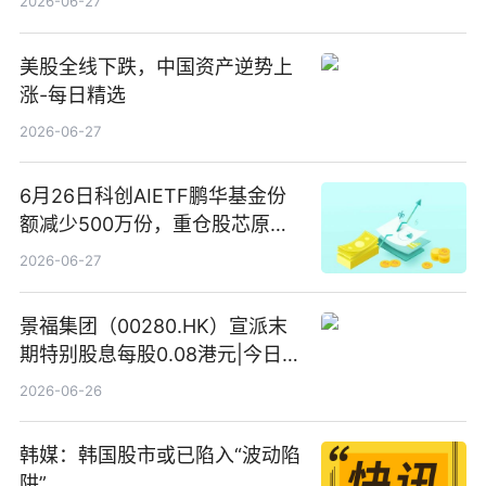
2026-06-27
美股全线下跌，中国资产逆势上
涨-每日精选
2026-06-27
6月26日科创AIETF鹏华基金份
额减少500万份，重仓股芯原股
份、寒武纪、澜起科技 观速讯
2026-06-27
景福集团（00280.HK）宣派末
期特别股息每股0.08港元|今日快
看
2026-06-26
韩媒：韩国股市或已陷入“波动陷
阱”