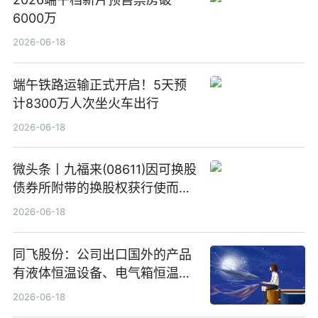
6000万
2026-06-18
端午铁路运输正式开启！5天预
计8300万人次坐火车出行
2026-06-18
微头条丨九福来(08611)因可换股
债券所附带的换股权获行使而发
行5200万股
2026-06-18
同飞股份：公司出口国外的产品
有液体恒温设备、电气箱恒温装
置、纯水冷却单元和特种换热器
2026-06-18