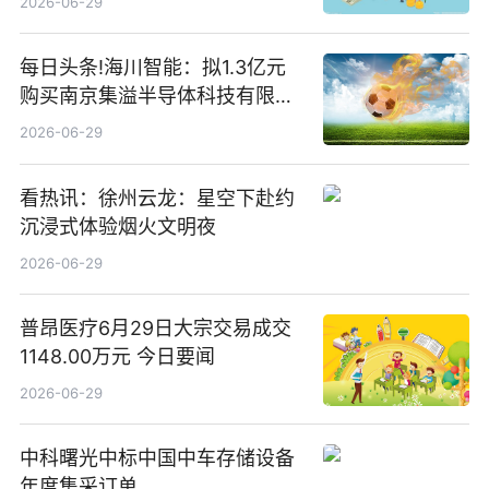
2026-06-29
每日头条!海川智能：拟1.3亿元
购买南京集溢半导体科技有限公
司15.3%股权
2026-06-29
看热讯：徐州云龙：星空下赴约
沉浸式体验烟火文明夜
2026-06-29
普昂医疗6月29日大宗交易成交
1148.00万元 今日要闻
2026-06-29
中科曙光中标中国中车存储设备
年度集采订单