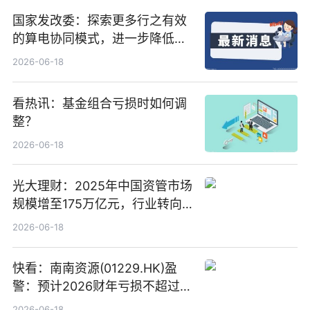
国家发改委：探索更多行之有效
的算电协同模式，进一步降低网
络传输时延_最资讯
2026-06-18
看热讯：基金组合亏损时如何调
整？
2026-06-18
光大理财：2025年中国资管市场
规模增至175万亿元，行业转向
“量质并重”
2026-06-18
快看：南南资源(01229.HK)盈
警：预计2026财年亏损不超过
1000万港元
2026-06-18