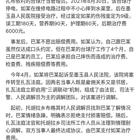
扎布依村的台球厅当管理员。2021年8月30日，该台球厅
停电，如某在维修电路过程中不小心摔到水渠里，后在墨
玉县人民医院接受治疗，经过鉴定如某的伤残鉴定为9级，
误工期180天，营养期90天，护理期60天，后期治疗费
6000元。
事发后，巴某不愿出赔偿费用。如某认为，自己跟巴某
虽然仅达成口头约定，但在巴某的台球厅工作了4个月，自
己是巴某的员工，巴某应承担自己摔伤而造成的治疗费、
检查费、残疾赔偿费等费用。
今年4月，如某将巴某起诉至墨玉县人民法院，该院将案
件转至扎瓦法庭。因两名当事人既是雇佣关系又是邻居，
扎瓦法庭立即启用“三调联动”机制，组成了由法官、司法干
警、人民调解员为主的调解团队，对该案进行调解。
起初，托胡拉乡布格其村人民调解员找到巴某了解情况
时，巴某情绪急躁，明确表示拒绝支付损害赔偿。随后，
扎瓦法庭法官和托胡拉乡司法所工作人员从法理到情理耐
心调解，双方当事人最终达成协议，由巴某支付如某治疗
费用。