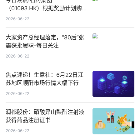
今日观点!石药集团
（01093.HK）根据奖励计划购
回580万股
2026-06-22
大家资产总经理落定，“80后”张
震获批履职-每日关注
2026-06-22
焦点速递！生意社：6月22日江
苏地区顺酐市场行情大幅下行
2026-06-22
润都股份：硝酸异山梨酯注射液
获得药品注册证书
2026-06-22