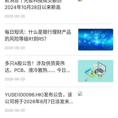
新消息丨光智科技成交额创
2024年10月28日以来新高
2026-06-29
每日短讯：什么是银行理财产品
的风险等级R1到R5？
2026-06-29
多只A股公告！涉及供货英伟
达、PCB、液冷散热…… 今日快
讯
2026-06-29
YUSEI(00096.HK)发布公告，该
公司将于2026年8月7日派发末
期股息每股人民币0.013元 每日
2026-06-29
焦点