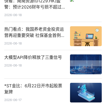
快看：南南资源(01229.HK)盈
警：预计2026财年亏损不超过
1000万港元
2026-06-18
热门看点：我国养老资金投资运
营再迎重要突破 社保基金首例期
货账户完成开立
2026-06-18
大模型API降价释放了三重信号
2026-06-18
*ST金比：6月22日开市起股票
复牌
2026-06-17