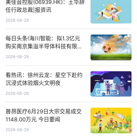
美佳音控股(06939.HK)：王华辞
任行政总裁|报资讯
2026-06-29
每日头条!海川智能：拟1.3亿元
购买南京集溢半导体科技有限公
司15.3%股权
2026-06-29
看热讯：徐州云龙：星空下赴约
沉浸式体验烟火文明夜
2026-06-29
普昂医疗6月29日大宗交易成交
1148.00万元 今日要闻
2026-06-29