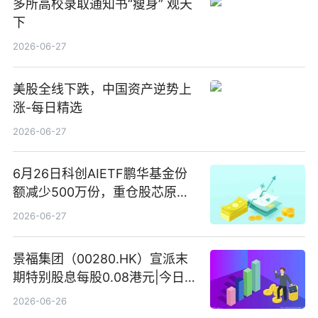
多所高校录取通知书“瘦身” 观天
下
2026-06-27
美股全线下跌，中国资产逆势上
涨-每日精选
2026-06-27
6月26日科创AIETF鹏华基金份
额减少500万份，重仓股芯原股
份、寒武纪、澜起科技 观速讯
2026-06-27
景福集团（00280.HK）宣派末
期特别股息每股0.08港元|今日快
看
2026-06-26