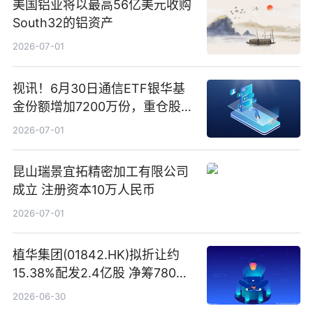
美国铝业将以最高56亿美元收购
South32的铝资产
2026-07-01
视讯！6月30日通信ETF银华基
金份额增加7200万份，重仓股新
易盛、中际旭创、立讯精密
2026-07-01
昆山瑞景宜拓精密加工有限公司
成立 注册资本10万人民币
2026-07-01
植华集团(01842.HK)拟折让约
15.38%配发2.4亿股 净筹780万
港元
2026-06-30