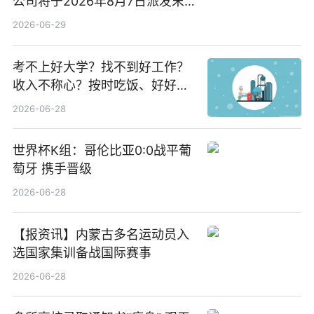
公司将于2026年8月7日派发末
期股息每股人民币0.013元 每日
2026-06-29
焦点
考不上好大学？找不到好工作？
收入不称心？按时吃饭、好好睡
觉
2026-06-28
世界杯K组：哥伦比亚0:0战平葡
萄牙 携手晋级
2026-06-28
【报资讯】内蒙古多名运动员入
选国家集训备战国际赛事
2026-06-28