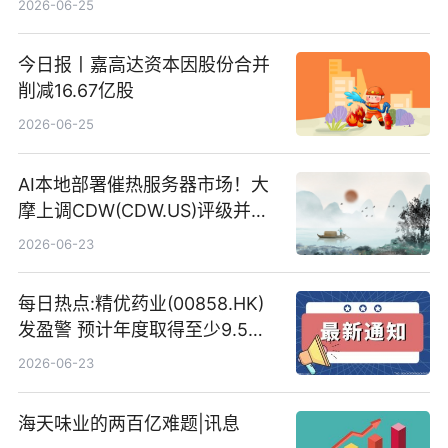
2026-06-25
今日报丨嘉高达资本因股份合并
削减16.67亿股
2026-06-25
AI本地部署催热服务器市场！大
摩上调CDW(CDW.US)评级并看
高IBM(IBM.US)戴尔(DELL.US)
2026-06-23
目标价
每日热点:精优药业(00858.HK)
发盈警 预计年度取得至少9.5亿
港元的亏损 同比盈转亏
2026-06-23
海天味业的两百亿难题|讯息