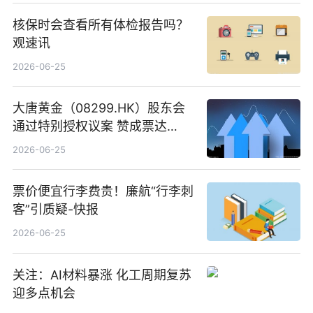
核保时会查看所有体检报告吗？
观速讯
2026-06-25
大唐黄金（08299.HK）股东会
通过特别授权议案 赞成票达
100%_新动态
2026-06-25
票价便宜行李费贵！廉航“行李刺
客”引质疑-快报
2026-06-25
关注：AI材料暴涨 化工周期复苏
迎多点机会