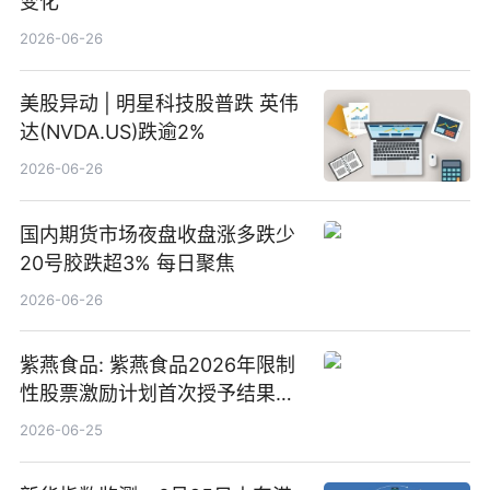
变化
2026-06-26
美股异动 | 明星科技股普跌 英伟
达(NVDA.US)跌逾2%
2026-06-26
国内期货市场夜盘收盘涨多跌少
20号胶跌超3% 每日聚焦
2026-06-26
紫燕食品: 紫燕食品2026年限制
性股票激励计划首次授予结果公
告-微资讯
2026-06-25