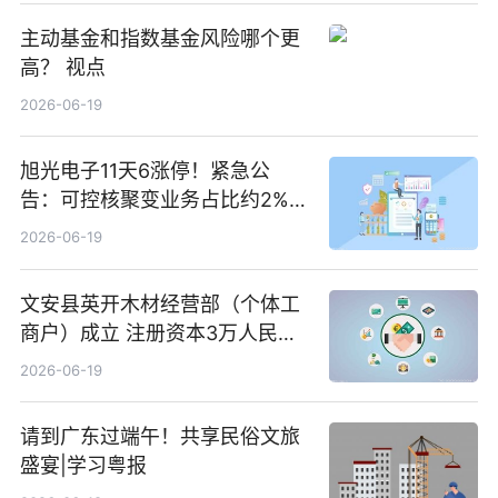
主动基金和指数基金风险哪个更
高？ 视点
2026-06-19
旭光电子11天6涨停！紧急公
告：可控核聚变业务占比约2%！
前沿热点
2026-06-19
文安县英开木材经营部（个体工
商户）成立 注册资本3万人民币
新要闻
2026-06-19
请到广东过端午！共享民俗文旅
盛宴|学习粤报