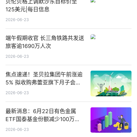
贝伦贝格上调默沙东目标价至
125美元|每日信息
2026-06-23
端午假期收官 长三角铁路共发送
旅客逾1690万人次
2026-06-23
焦点速递！圣贝拉集团午前涨逾
5% 拟收购弗蕾亚旗下月子会所
业务少数股权
2026-06-23
最新消息：6月22日有色金属
ETF国泰基金份额减少100万
份，重仓股紫金矿业、洛阳钼
2026-06-23
业、北方稀土