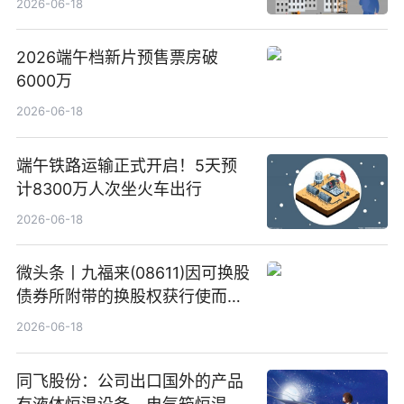
2026-06-18
2026端午档新片预售票房破
6000万
2026-06-18
端午铁路运输正式开启！5天预
计8300万人次坐火车出行
2026-06-18
微头条丨九福来(08611)因可换股
债券所附带的换股权获行使而发
行5200万股
2026-06-18
同飞股份：公司出口国外的产品