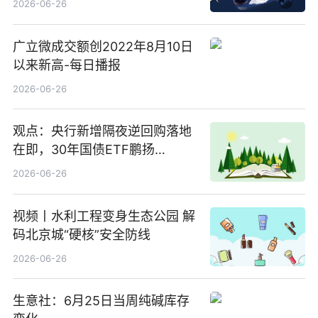
2026-06-26
广立微成交额创2022年8月10日
以来新高-每日播报
2026-06-26
观点：央行新增隔夜逆回购落地
在即，30年国债ETF鹏扬
(511090) 盘中小幅上涨
2026-06-26
视频丨水利工程变身生态公园 解
码北京城“硬核”安全防线
2026-06-26
生意社：6月25日当周纯碱库存