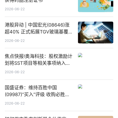
获得药品注册证书
2026-06-22
港股异动 | 中国宏光(08646)涨
超40% 正式拓展TGV玻璃基覆铜
板新材料业务
2026-06-22
焦点快报!奥海科技：股权激励计
划将SST项目等相关事项纳入专
项业务发展考核指标
2026-06-22
国盛证券：维持百胜中国
(09987)“买入”评级 收购必胜客
中国增厚利润加速成长 信息
2026-06-22