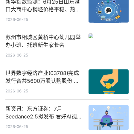
新华指数监测：6月25日山东港
口大商中心钢坯价格平稳、热轧
C料价格微幅下跌
2026-06-25
苏州市相城区黄桥中心幼儿园举
办小班、托班新生家长会
2026-06-25
世界数字经济产业(03708)完成
发行合共5600万股认购股份 净
筹约1007万港元 独家焦点
2026-06-25
新资讯：东方证券：7月
Seedance2.5拟发布 看好AI视频
创作工作流进一步提效
2026-06-25