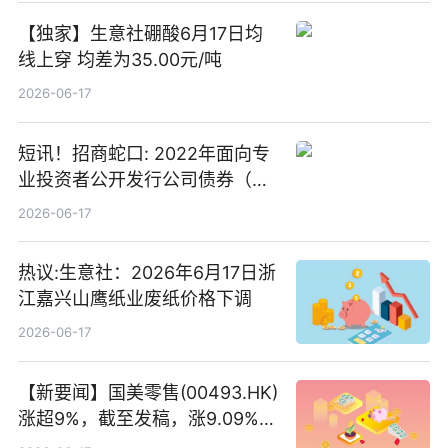
【独家】生意社硼酸6月17日均
线上穿 均差为35.00元/吨
2026-06-17
短讯！招商蛇口: 2022年面向专
业投资者公开发行公司债券（第
二期）（品种二）2026年付息公
2026-06-17
告
热议:生意社：2026年6月17日浙
江嘉兴山鹰纸业废纸价格下调
2026-06-17
【新要闻】国美零售(00493.HK)
涨超9%，截至发稿，涨9.09%，
报0.012港元，成交额37.26万港