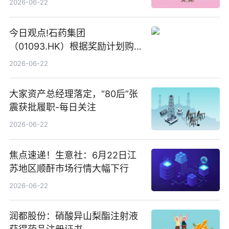
2026-06-22
今日观点!石药集团
（01093.HK）根据奖励计划购
回580万股
2026-06-22
大家资产总经理落定，“80后”张
震获批履职-每日关注
2026-06-22
焦点速递！生意社：6月22日江
苏地区顺酐市场行情大幅下行
2026-06-22
润都股份：硝酸异山梨酯注射液