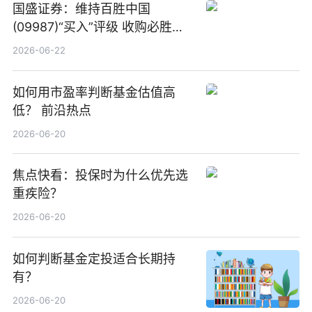
国盛证券：维持百胜中国
(09987)“买入”评级 收购必胜客
中国增厚利润加速成长 信息
2026-06-22
如何用市盈率判断基金估值高
低？ 前沿热点
2026-06-20
焦点快看：投保时为什么优先选
重疾险？
2026-06-20
如何判断基金定投适合长期持
有？
2026-06-20