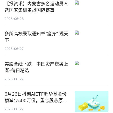
【报资讯】内蒙古多名运动员入
选国家集训备战国际赛事
2026-06-28
多所高校录取通知书“瘦身” 观天
下
2026-06-27
美股全线下跌，中国资产逆势上
涨-每日精选
2026-06-27
6月26日科创AIETF鹏华基金份
额减少500万份，重仓股芯原股
份、寒武纪、澜起科技 观速讯
2026-06-27