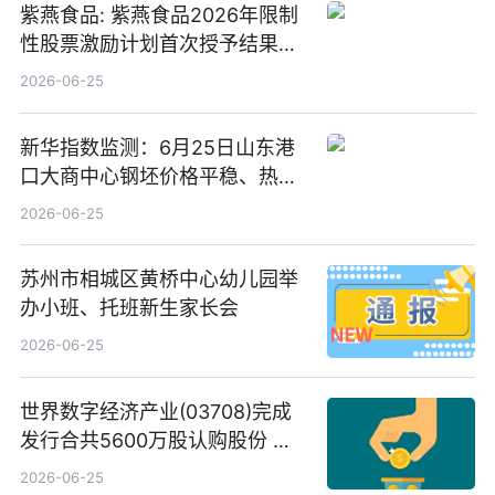
紫燕食品: 紫燕食品2026年限制
性股票激励计划首次授予结果公
告-微资讯
2026-06-25
新华指数监测：6月25日山东港
口大商中心钢坯价格平稳、热轧
C料价格微幅下跌
2026-06-25
苏州市相城区黄桥中心幼儿园举
办小班、托班新生家长会
2026-06-25
世界数字经济产业(03708)完成
发行合共5600万股认购股份 净
筹约1007万港元 独家焦点
2026-06-25