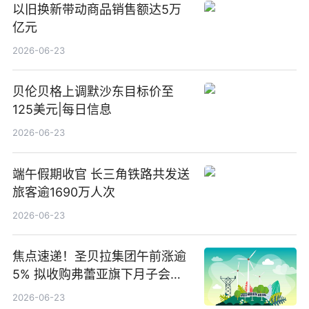
以旧换新带动商品销售额达5万
亿元
2026-06-23
贝伦贝格上调默沙东目标价至
125美元|每日信息
2026-06-23
端午假期收官 长三角铁路共发送
旅客逾1690万人次
2026-06-23
焦点速递！圣贝拉集团午前涨逾
5% 拟收购弗蕾亚旗下月子会所
业务少数股权
2026-06-23