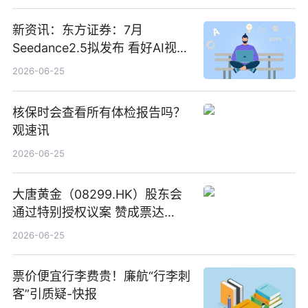
新资讯：东方证券：7月
Seedance2.5拟发布 看好AI视频
创作工作流进一步提效
2026-06-25
核保时会查看所有体检报告吗？
观速讯
2026-06-25
大唐黄金（08299.HK）股东会
通过特别授权议案 赞成票达
100%_新动态
2026-06-25
票价便宜行李费贵！廉航“行李刺
客”引质疑-快报