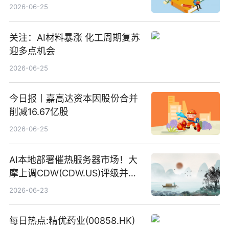
2026-06-25
关注：AI材料暴涨 化工周期复苏
迎多点机会
2026-06-25
今日报丨嘉高达资本因股份合并
削减16.67亿股
2026-06-25
AI本地部署催热服务器市场！大
摩上调CDW(CDW.US)评级并看
高IBM(IBM.US)戴尔(DELL.US)
2026-06-23
目标价
每日热点:精优药业(00858.HK)