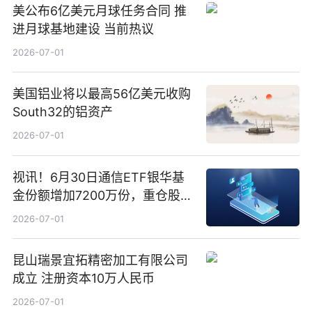
美公布6亿美元月球任务合同 推
进月球基地建设 当前热议
2026-07-01
美国铝业将以最高56亿美元收购
South32的铝资产
2026-07-01
视讯！6月30日通信ETF银华基
金份额增加7200万份，重仓股新
易盛、中际旭创、立讯精密
2026-07-01
昆山瑞景宜拓精密加工有限公司
成立 注册资本10万人民币
2026-07-01