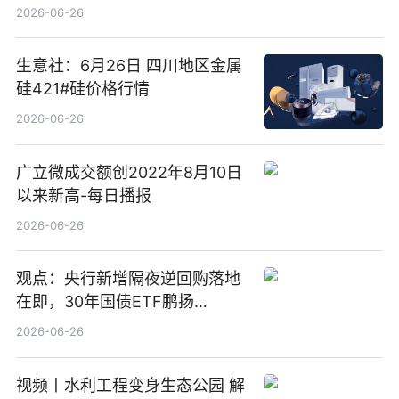
3.5%，近10日累计净流入超65
2026-06-26
亿元
生意社：6月26日 四川地区金属
硅421#硅价格行情
2026-06-26
广立微成交额创2022年8月10日
以来新高-每日播报
2026-06-26
观点：央行新增隔夜逆回购落地
在即，30年国债ETF鹏扬
(511090) 盘中小幅上涨
2026-06-26
视频丨水利工程变身生态公园 解