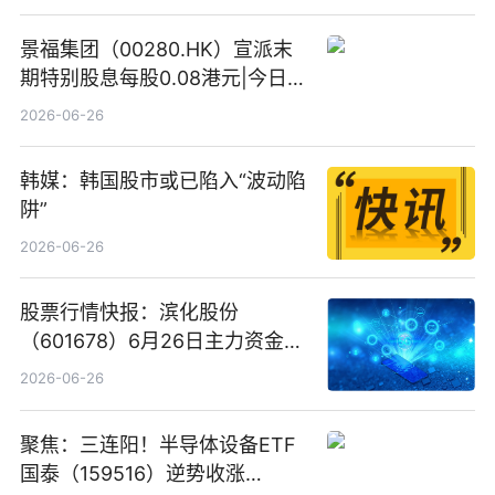
景福集团（00280.HK）宣派末
期特别股息每股0.08港元|今日快
看
2026-06-26
韩媒：韩国股市或已陷入“波动陷
阱”
2026-06-26
股票行情快报：滨化股份
（601678）6月26日主力资金净
卖出5964.34万元
2026-06-26
聚焦：三连阳！半导体设备ETF
国泰（159516）逆势收涨