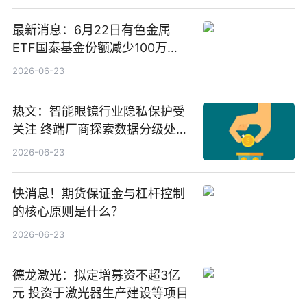
最新消息：6月22日有色金属
ETF国泰基金份额减少100万
份，重仓股紫金矿业、洛阳钼
2026-06-23
业、北方稀土
热文：智能眼镜行业隐私保护受
关注 终端厂商探索数据分级处理
等方案
2026-06-23
快消息！期货保证金与杠杆控制
的核心原则是什么？
2026-06-23
德龙激光：拟定增募资不超3亿
元 投资于激光器生产建设等项目