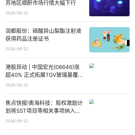
苏地区顺酐市场行情大幅下行
2026-06-22
润都股份：硝酸异山梨酯注射液
获得药品注册证书
2026-06-22
港股异动 | 中国宏光(08646)涨
超40% 正式拓展TGV玻璃基覆铜
板新材料业务
2026-06-22
焦点快报!奥海科技：股权激励计
划将SST项目等相关事项纳入专
项业务发展考核指标
2026-06-22