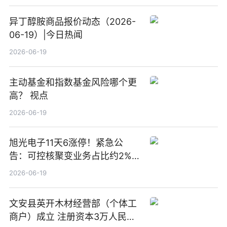
异丁醇胺商品报价动态（2026-
06-19）|今日热闻
2026-06-19
主动基金和指数基金风险哪个更
高？ 视点
2026-06-19
旭光电子11天6涨停！紧急公
告：可控核聚变业务占比约2%！
前沿热点
2026-06-19
文安县英开木材经营部（个体工
商户）成立 注册资本3万人民币