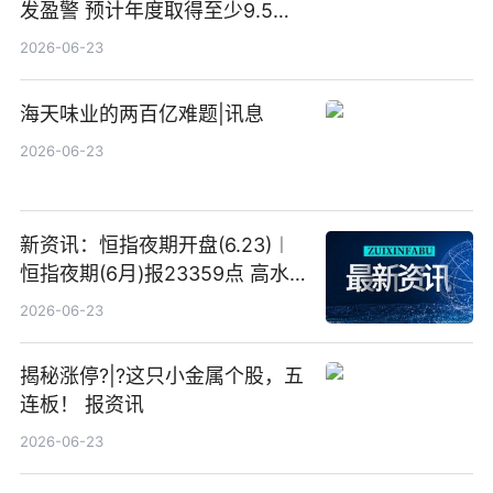
发盈警 预计年度取得至少9.5亿
港元的亏损 同比盈转亏
2026-06-23
海天味业的两百亿难题|讯息
2026-06-23
新资讯：恒指夜期开盘(6.23)︱
恒指夜期(6月)报23359点 高水
23点
2026-06-23
揭秘涨停?|?这只小金属个股，五
连板！ 报资讯
2026-06-23