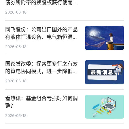
债券所附带的换股权获行使而发
行5200万股
2026-06-18
同飞股份：公司出口国外的产品
有液体恒温设备、电气箱恒温装
置、纯水冷却单元和特种换热器
2026-06-18
国家发改委：探索更多行之有效
的算电协同模式，进一步降低网
络传输时延_最资讯
2026-06-18
看热讯：基金组合亏损时如何调
整？
2026-06-18