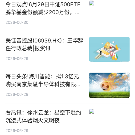
今日观点!6月29日中证500ETF
鹏华基金份额减少200万份，重
仓股亨通光电、赤峰黄金、佰维
2026-06-30
存储
美佳音控股(06939.HK)：王华辞
任行政总裁|报资讯
2026-06-29
每日头条!海川智能：拟1.3亿元
购买南京集溢半导体科技有限公
司15.3%股权
2026-06-29
看热讯：徐州云龙：星空下赴约
沉浸式体验烟火文明夜
2026-06-29