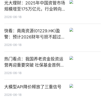
光大理财：2025年中国资管市场
规模增至175万亿元，行业转向
“量质并重”
2026-06-18
快看：南南资源(01229.HK)盈
警：预计2026财年亏损不超过
1000万港元
2026-06-18
热门看点：我国养老资金投资运
营再迎重要突破 社保基金首例期
货账户完成开立
2026-06-18
大模型API降价释放了三重信号
2026-06-18