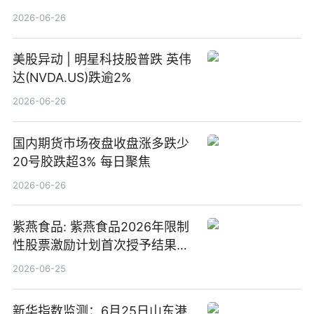
2026-06-26
美股异动 | 明星科技股普跌 英伟
达(NVDA.US)跌逾2%
2026-06-26
国内期货市场夜盘收盘涨多跌少
20号胶跌超3% 每日聚焦
2026-06-26
紫燕食品: 紫燕食品2026年限制
性股票激励计划首次授予结果公
告-微资讯
2026-06-25
新华指数监测：6月25日山东港