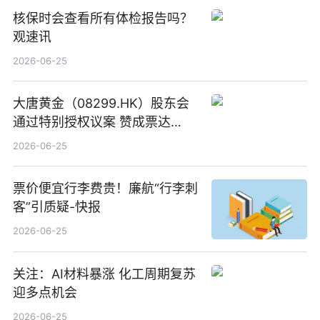
核保时会查看所有体检报告吗？
观速讯
2026-06-25
大唐黄金（08299.HK）股东会
通过特别授权议案 赞成票达
100%_新动态
2026-06-25
票价便宜行李费贵！廉航“行李刺
客”引质疑-快报
2026-06-25
关注：AI材料暴涨 化工周期复苏
迎多点机会
2026-06-25