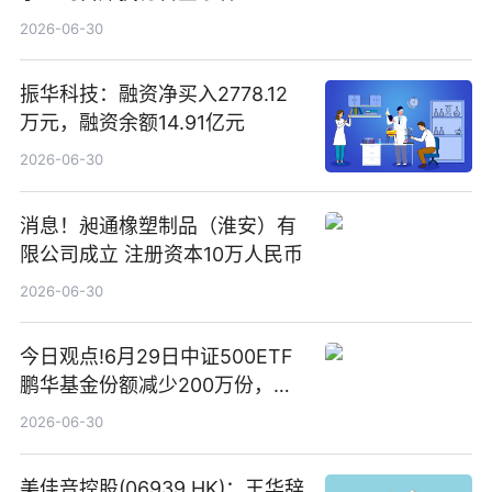
2026-06-30
振华科技：融资净买入2778.12
万元，融资余额14.91亿元
2026-06-30
消息！昶通橡塑制品（淮安）有
限公司成立 注册资本10万人民币
2026-06-30
今日观点!6月29日中证500ETF
鹏华基金份额减少200万份，重
仓股亨通光电、赤峰黄金、佰维
2026-06-30
存储
美佳音控股(06939.HK)：王华辞