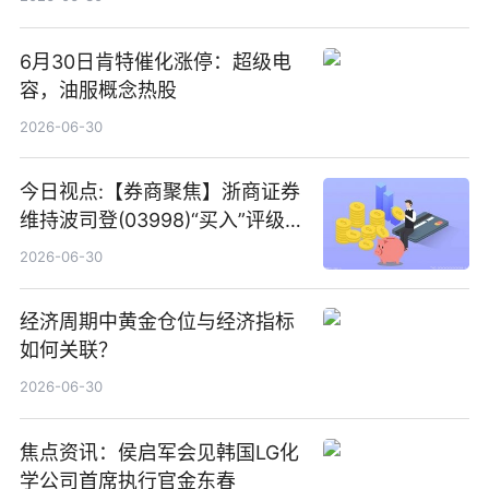
6月30日肯特催化涨停：超级电
容，油服概念热股
2026-06-30
今日视点:【券商聚焦】浙商证券
维持波司登(03998)“买入”评级
指其业绩高质量稳增长
2026-06-30
经济周期中黄金仓位与经济指标
如何关联？
2026-06-30
焦点资讯：侯启军会见韩国LG化
学公司首席执行官金东春