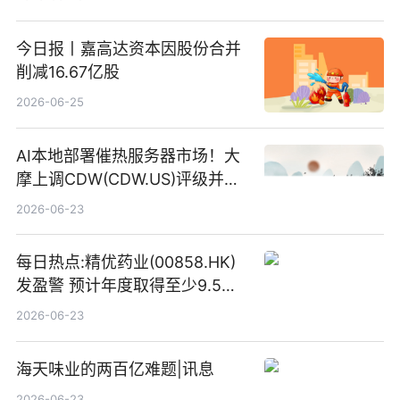
今日报丨嘉高达资本因股份合并
削减16.67亿股
2026-06-25
AI本地部署催热服务器市场！大
摩上调CDW(CDW.US)评级并看
高IBM(IBM.US)戴尔(DELL.US)
2026-06-23
目标价
每日热点:精优药业(00858.HK)
发盈警 预计年度取得至少9.5亿
港元的亏损 同比盈转亏
2026-06-23
海天味业的两百亿难题|讯息
2026-06-23