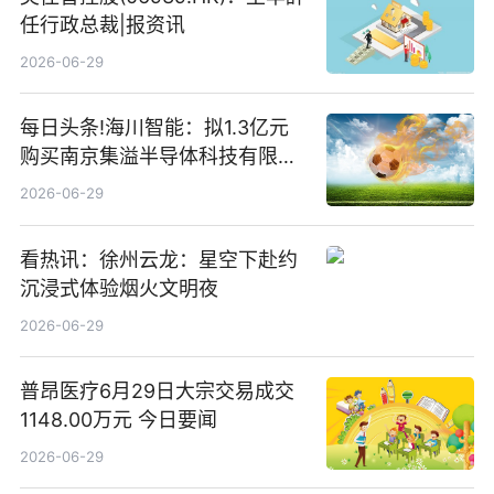
任行政总裁|报资讯
2026-06-29
每日头条!海川智能：拟1.3亿元
购买南京集溢半导体科技有限公
司15.3%股权
2026-06-29
看热讯：徐州云龙：星空下赴约
沉浸式体验烟火文明夜
2026-06-29
普昂医疗6月29日大宗交易成交
1148.00万元 今日要闻
2026-06-29