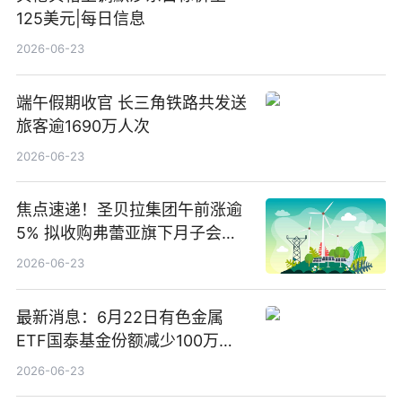
125美元|每日信息
2026-06-23
端午假期收官 长三角铁路共发送
旅客逾1690万人次
2026-06-23
焦点速递！圣贝拉集团午前涨逾
5% 拟收购弗蕾亚旗下月子会所
业务少数股权
2026-06-23
最新消息：6月22日有色金属
ETF国泰基金份额减少100万
份，重仓股紫金矿业、洛阳钼
2026-06-23
业、北方稀土