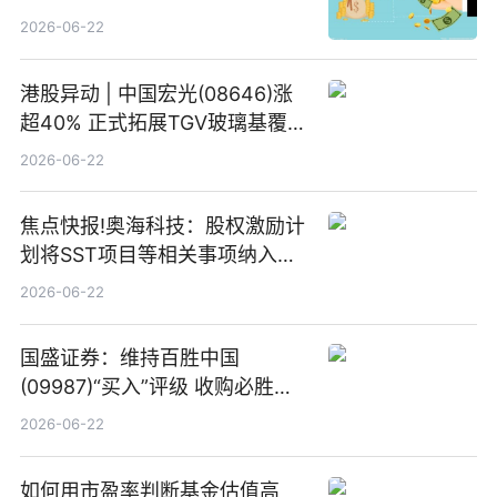
2026-06-22
港股异动 | 中国宏光(08646)涨
超40% 正式拓展TGV玻璃基覆铜
板新材料业务
2026-06-22
焦点快报!奥海科技：股权激励计
划将SST项目等相关事项纳入专
项业务发展考核指标
2026-06-22
国盛证券：维持百胜中国
(09987)“买入”评级 收购必胜客
中国增厚利润加速成长 信息
2026-06-22
如何用市盈率判断基金估值高