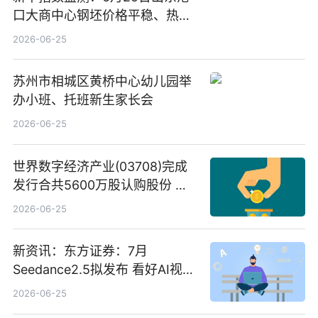
口大商中心钢坯价格平稳、热轧
C料价格微幅下跌
2026-06-25
苏州市相城区黄桥中心幼儿园举
办小班、托班新生家长会
2026-06-25
世界数字经济产业(03708)完成
发行合共5600万股认购股份 净
筹约1007万港元 独家焦点
2026-06-25
新资讯：东方证券：7月
Seedance2.5拟发布 看好AI视频
创作工作流进一步提效
2026-06-25