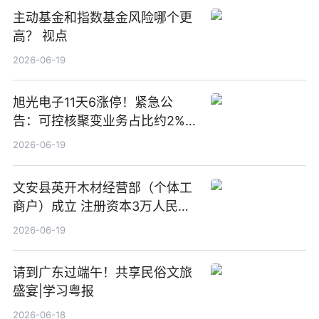
主动基金和指数基金风险哪个更
高？ 视点
2026-06-19
旭光电子11天6涨停！紧急公
告：可控核聚变业务占比约2%！
前沿热点
2026-06-19
文安县英开木材经营部（个体工
商户）成立 注册资本3万人民币
新要闻
2026-06-19
请到广东过端午！共享民俗文旅
盛宴|学习粤报
2026-06-18