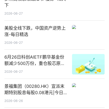
下
2026-06-27
美股全线下跌，中国资产逆势上
涨-每日精选
2026-06-27
6月26日科创AIETF鹏华基金份
额减少500万份，重仓股芯原股
份、寒武纪、澜起科技 观速讯
2026-06-27
景福集团（00280.HK）宣派末
期特别股息每股0.08港元|今日快
看
2026-06-26