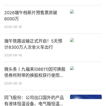
2026端午档新片预售票房破
6000万
2026-06-18
端午铁路运输正式开启！5天预
计8300万人次坐火车出行
2026-06-18
微头条丨九福来(08611)因可换股
债券所附带的换股权获行使而发
行5200万股
2026-06-18
同飞股份：公司出口国外的产品
有液体恒温设备、电气箱恒温装