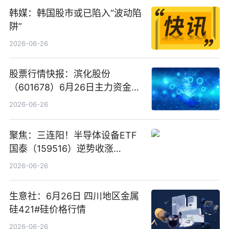
韩媒：韩国股市或已陷入“波动陷
阱”
2026-06-26
股票行情快报：滨化股份
（601678）6月26日主力资金净
卖出5964.34万元
2026-06-26
聚焦：三连阳！半导体设备ETF
国泰（159516）逆势收涨
3.5%，近10日累计净流入超65
2026-06-26
亿元
生意社：6月26日 四川地区金属
硅421#硅价格行情
2026-06-26