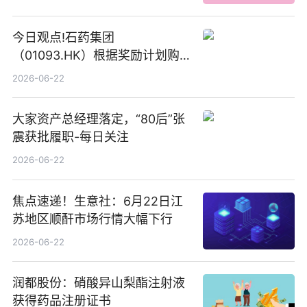
今日观点!石药集团
（01093.HK）根据奖励计划购
回580万股
2026-06-22
大家资产总经理落定，“80后”张
震获批履职-每日关注
2026-06-22
焦点速递！生意社：6月22日江
苏地区顺酐市场行情大幅下行
2026-06-22
润都股份：硝酸异山梨酯注射液
获得药品注册证书