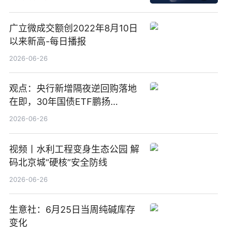
广立微成交额创2022年8月10日
以来新高-每日播报
2026-06-26
观点：央行新增隔夜逆回购落地
在即，30年国债ETF鹏扬
(511090) 盘中小幅上涨
2026-06-26
视频丨水利工程变身生态公园 解
码北京城“硬核”安全防线
2026-06-26
生意社：6月25日当周纯碱库存
变化