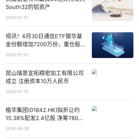
South32的铝资产
2026-07-01
视讯！6月30日通信ETF银华基
金份额增加7200万份，重仓股新
易盛、中际旭创、立讯精密
2026-07-01
昆山瑞景宜拓精密加工有限公司
成立 注册资本10万人民币
2026-07-01
植华集团(01842.HK)拟折让约
15.38%配发2.4亿股 净筹780万
港元
2026-06-30