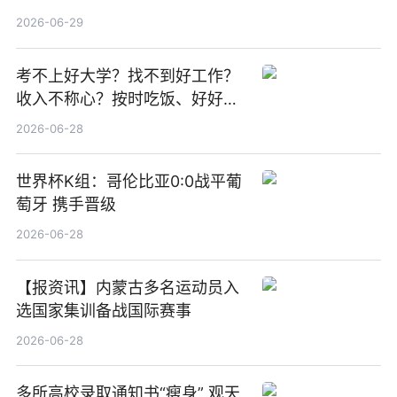
期股息每股人民币0.013元 每日
2026-06-29
焦点
考不上好大学？找不到好工作？
收入不称心？按时吃饭、好好睡
觉
2026-06-28
世界杯K组：哥伦比亚0:0战平葡
萄牙 携手晋级
2026-06-28
【报资讯】内蒙古多名运动员入
选国家集训备战国际赛事
2026-06-28
多所高校录取通知书“瘦身” 观天