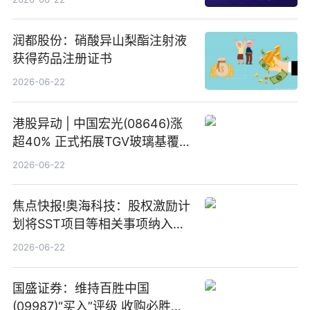
润都股份：硝酸异山梨酯注射液
获得药品注册证书
2026-06-22
港股异动 | 中国宏光(08646)涨
超40% 正式拓展TGV玻璃基覆铜
板新材料业务
2026-06-22
焦点快报!奥海科技：股权激励计
划将SST项目等相关事项纳入专
项业务发展考核指标
2026-06-22
国盛证券：维持百胜中国
(09987)“买入”评级 收购必胜客