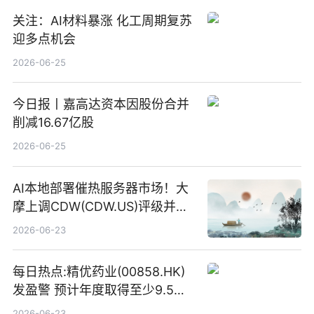
关注：AI材料暴涨 化工周期复苏
迎多点机会
2026-06-25
今日报丨嘉高达资本因股份合并
削减16.67亿股
2026-06-25
AI本地部署催热服务器市场！大
摩上调CDW(CDW.US)评级并看
高IBM(IBM.US)戴尔(DELL.US)
2026-06-23
目标价
每日热点:精优药业(00858.HK)
发盈警 预计年度取得至少9.5亿
港元的亏损 同比盈转亏
2026-06-23