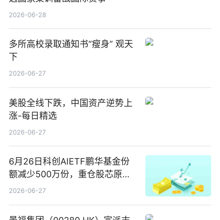
2026-06-28
多所高校录取通知书“瘦身” 观天
下
2026-06-27
美股全线下跌，中国资产逆势上
涨-每日精选
2026-06-27
6月26日科创AIETF鹏华基金份
额减少500万份，重仓股芯原股
份、寒武纪、澜起科技 观速讯
2026-06-27