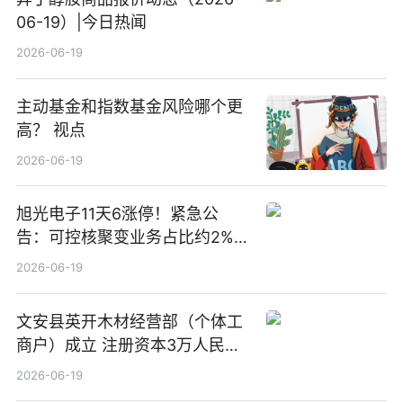
06-19）|今日热闻
2026-06-19
主动基金和指数基金风险哪个更
高？ 视点
2026-06-19
旭光电子11天6涨停！紧急公
告：可控核聚变业务占比约2%！
前沿热点
2026-06-19
文安县英开木材经营部（个体工
商户）成立 注册资本3万人民币
新要闻
2026-06-19