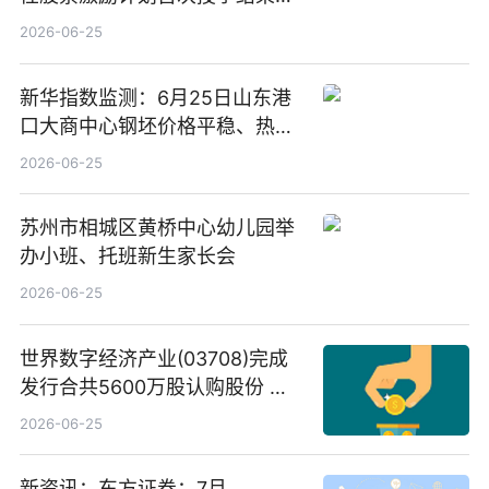
告-微资讯
2026-06-25
新华指数监测：6月25日山东港
口大商中心钢坯价格平稳、热轧
C料价格微幅下跌
2026-06-25
苏州市相城区黄桥中心幼儿园举
办小班、托班新生家长会
2026-06-25
世界数字经济产业(03708)完成
发行合共5600万股认购股份 净
筹约1007万港元 独家焦点
2026-06-25
新资讯：东方证券：7月