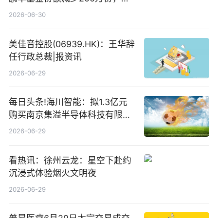
仓股亨通光电、赤峰黄金、佰维
2026-06-30
存储
美佳音控股(06939.HK)：王华辞
任行政总裁|报资讯
2026-06-29
每日头条!海川智能：拟1.3亿元
购买南京集溢半导体科技有限公
司15.3%股权
2026-06-29
看热讯：徐州云龙：星空下赴约
沉浸式体验烟火文明夜
2026-06-29