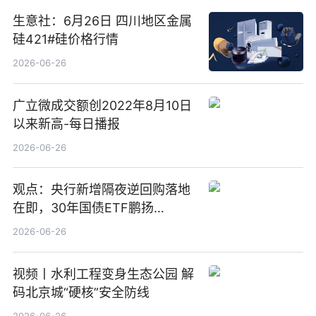
生意社：6月26日 四川地区金属
硅421#硅价格行情
2026-06-26
广立微成交额创2022年8月10日
以来新高-每日播报
2026-06-26
观点：央行新增隔夜逆回购落地
在即，30年国债ETF鹏扬
(511090) 盘中小幅上涨
2026-06-26
视频丨水利工程变身生态公园 解
码北京城“硬核”安全防线
2026-06-26