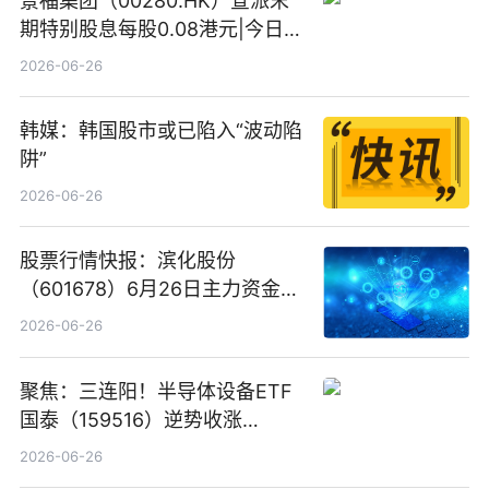
景福集团（00280.HK）宣派末
期特别股息每股0.08港元|今日快
看
2026-06-26
韩媒：韩国股市或已陷入“波动陷
阱”
2026-06-26
股票行情快报：滨化股份
（601678）6月26日主力资金净
卖出5964.34万元
2026-06-26
聚焦：三连阳！半导体设备ETF
国泰（159516）逆势收涨
3.5%，近10日累计净流入超65
2026-06-26
亿元