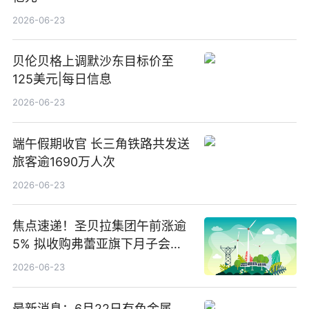
2026-06-23
贝伦贝格上调默沙东目标价至
125美元|每日信息
2026-06-23
端午假期收官 长三角铁路共发送
旅客逾1690万人次
2026-06-23
焦点速递！圣贝拉集团午前涨逾
5% 拟收购弗蕾亚旗下月子会所
业务少数股权
2026-06-23
最新消息：6月22日有色金属