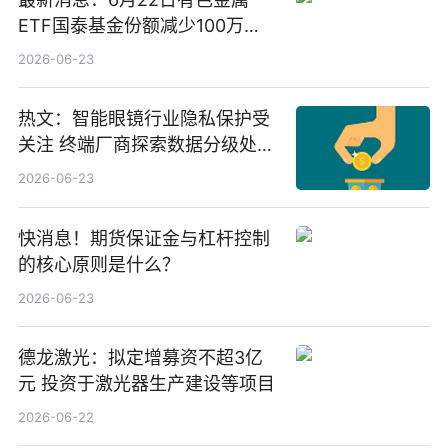
ETF国泰基金份额减少100万
份，重仓股紫金矿业、洛阳钼
2026-06-23
业、北方稀土
热文：智能眼镜行业隐私保护受
关注 终端厂商探索数据分级处理
等方案
2026-06-23
快消息！期货保证金与杠杆控制
的核心原则是什么？
2026-06-23
德龙激光：拟定增募资不超3亿
元 投资于激光器生产建设等项目
2026-06-22