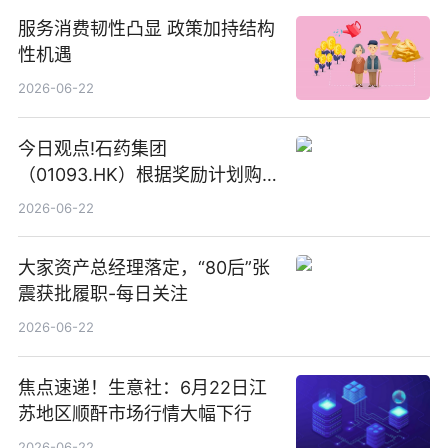
服务消费韧性凸显 政策加持结构
性机遇
2026-06-22
今日观点!石药集团
（01093.HK）根据奖励计划购
回580万股
2026-06-22
大家资产总经理落定，“80后”张
震获批履职-每日关注
2026-06-22
焦点速递！生意社：6月22日江
苏地区顺酐市场行情大幅下行
2026-06-22