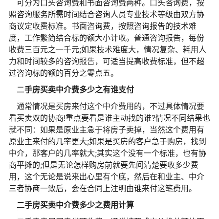
可分为口头咨询费和书面咨询费两种。口头咨询费，按
照咨询服务所需时间结合咨询人员专业技术等级由双方协
商议定收费标准。书面咨询费，按照咨询报告的技术难
度，工作繁简结合标的额大小计收。普通咨询报告，每份
收费三百元之一千元;如果技术难度大，情况复杂、耗用人
力和时间较多的咨询报告，可适当提高收费标准，但不超
过咨询标的额的百分之零点五。
二
手房买卖中介费多少之有谁支付
通常情况是买房来付这个中介费用的，不过具体情况要
看买卖双的协商!重点要看是谁主动找的谁?情况不同结果也
就不同：如果是原业主急于将房子卖掉，当然这个费用有
原业主来付的几率更大;如果是买房的客户急于购房，找到
中介，那客户的几率就大;其实这个没有一个标准，也有协
商平摊的;但是无论怎样购房前就要先问清楚要收多少费
用，这个无论是说来出心里有个底，然后在和业主、中介
三者协商一致后，会在合同上注明由谁来付这笔费用。
二手房买卖中介费多少之费用计算