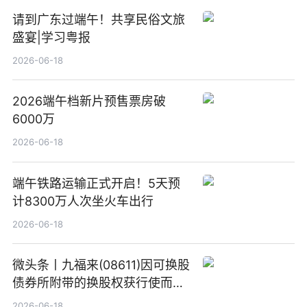
请到广东过端午！共享民俗文旅
盛宴|学习粤报
2026-06-18
2026端午档新片预售票房破
6000万
2026-06-18
端午铁路运输正式开启！5天预
计8300万人次坐火车出行
2026-06-18
微头条丨九福来(08611)因可换股
债券所附带的换股权获行使而发
行5200万股
2026-06-18