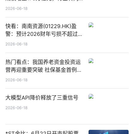
“量质并重”
2026-06-18
快看：南南资源(01229.HK)盈
警：预计2026财年亏损不超过
1000万港元
2026-06-18
热门看点：我国养老资金投资运
营再迎重要突破 社保基金首例期
货账户完成开立
2026-06-18
大模型API降价释放了三重信号
2026-06-18
*ST金比：6月22日开市起股票