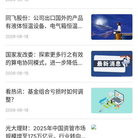
同飞股份：公司出口国外的产品
有液体恒温设备、电气箱恒温装
置、纯水冷却单元和特种换热器
2026-06-18
国家发改委：探索更多行之有效
的算电协同模式，进一步降低网
络传输时延_最资讯
2026-06-18
看热讯：基金组合亏损时如何调
整？
2026-06-18
光大理财：2025年中国资管市场
规模增至175万亿元，行业转向