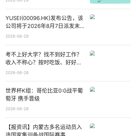
2026-06-29
YUSEI(00096.HK)发布公告，该
公司将于2026年8月7日派发末
期股息每股人民币0.013元 每日
2026-06-29
焦点
考不上好大学？找不到好工作？
收入不称心？按时吃饭、好好睡
觉
2026-06-28
世界杯K组：哥伦比亚0:0战平葡
萄牙 携手晋级
2026-06-28
【报资讯】内蒙古多名运动员入
选国家集训备战国际赛事