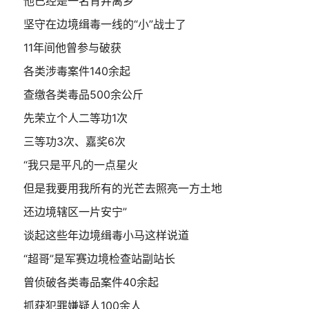
他已经是一名背井离乡
坚守在边境缉毒一线的“小”战士了
11年间他曾参与破获
各类涉毒案件140余起
查缴各类毒品500余公斤
先荣立个人二等功1次
三等功3次、嘉奖6次
“我只是平凡的一点星火
但是我要用我所有的光芒去照亮一方土地
还边境辖区一片安宁”
谈起这些年边境缉毒小马这样说道
“超哥”是军赛边境检查站副站长
曾侦破各类毒品案件40余起
抓获犯罪嫌疑人100余人