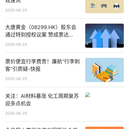
观速讯
2026-06-25
大唐黄金（08299.HK）股东会
通过特别授权议案 赞成票达
100%_新动态
2026-06-25
票价便宜行李费贵！廉航“行李刺
客”引质疑-快报
2026-06-25
关注：AI材料暴涨 化工周期复苏
迎多点机会
2026-06-25