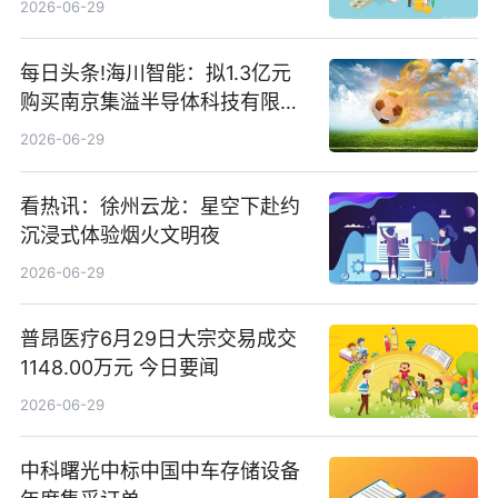
2026-06-29
每日头条!海川智能：拟1.3亿元
购买南京集溢半导体科技有限公
司15.3%股权
2026-06-29
看热讯：徐州云龙：星空下赴约
沉浸式体验烟火文明夜
2026-06-29
普昂医疗6月29日大宗交易成交
1148.00万元 今日要闻
2026-06-29
中科曙光中标中国中车存储设备