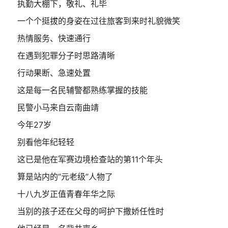
执勤大棚下，敬礼、礼毕
一个个挺拔的身姿在过往旅客到来时礼貌微笑
热情服务、快速通行
在遇到犯罪分子时思路清晰
行动果断、急速处置
这是每一名民辅警都熟练掌握的技能
民警小马来自云南曲靖
今年27岁
别看他年纪轻轻
这已是他在军赛边境检查站的第11个年头
算是站内的“元老级”人物了
十八九岁正值青春年华之际
当别的孩子还在父母的呵护下撒娇任性时