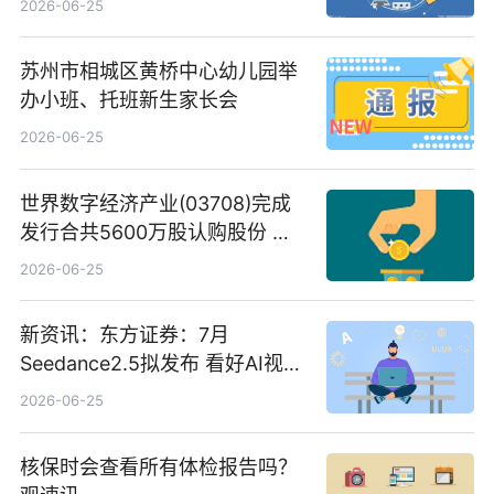
2026-06-25
苏州市相城区黄桥中心幼儿园举
办小班、托班新生家长会
2026-06-25
世界数字经济产业(03708)完成
发行合共5600万股认购股份 净
筹约1007万港元 独家焦点
2026-06-25
新资讯：东方证券：7月
Seedance2.5拟发布 看好AI视频
创作工作流进一步提效
2026-06-25
核保时会查看所有体检报告吗？