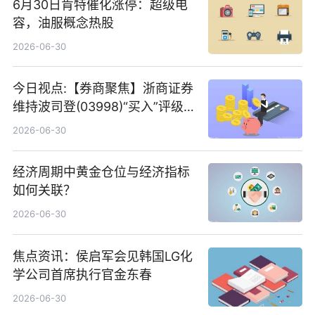
6月30日肯特催化涨停：超级电
容，油服概念热股
2026-06-30
今日视点:【券商聚焦】浙商证券
维持波司登(03998)“买入”评级
指其业绩高质量稳增长
2026-06-30
经济周期中黄金仓位与经济指标
如何关联？
2026-06-30
焦点资讯：侯启军会见韩国LG化
学公司首席执行官金东春
2026-06-30