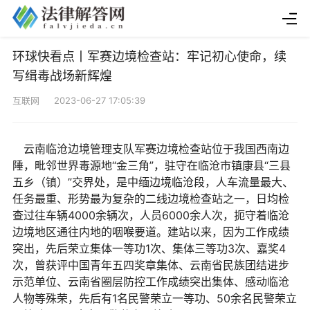
环球快看点丨军赛边境检查站：牢记初心使命，续
写缉毒战场新辉煌
互联网 2023-06-27 17:05:39
云南临沧边境管理支队军赛边境检查站位于我国西南边
陲，毗邻世界毒源地“金三角”，驻守在临沧市镇康县“三县
五乡（镇）”交界处，是中缅边境临沧段，人车流量最大、
任务最重、形势最为复杂的二线边境检查站之一，日均检
查过往车辆4000余辆次，人员6000余人次，扼守着临沧
边境地区通往内地的咽喉要道。建站以来，因为工作成绩
突出，先后荣立集体一等功1次、集体三等功3次、嘉奖4
次，曾获评中国青年五四奖章集体、云南省民族团结进步
示范单位、云南省圈层防控工作成绩突出集体、感动临沧
人物等殊荣，先后有1名民警荣立一等功、50余名民警荣立