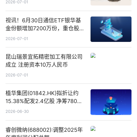
2026-07-01
视讯！6月30日通信ETF银华基
金份额增加7200万份，重仓股新
易盛、中际旭创、立讯精密
2026-07-01
昆山瑞景宜拓精密加工有限公司
成立 注册资本10万人民币
2026-07-01
植华集团(01842.HK)拟折让约
15.38%配发2.4亿股 净筹780万
港元
2026-06-30
睿创微纳(688002):调整2025年