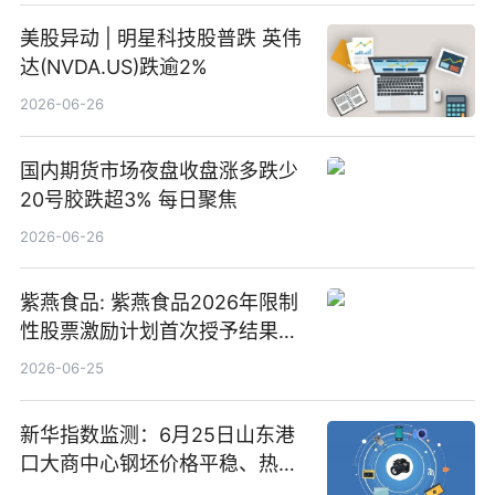
美股异动 | 明星科技股普跌 英伟
达(NVDA.US)跌逾2%
2026-06-26
国内期货市场夜盘收盘涨多跌少
20号胶跌超3% 每日聚焦
2026-06-26
紫燕食品: 紫燕食品2026年限制
性股票激励计划首次授予结果公
告-微资讯
2026-06-25
新华指数监测：6月25日山东港
口大商中心钢坯价格平稳、热轧
C料价格微幅下跌