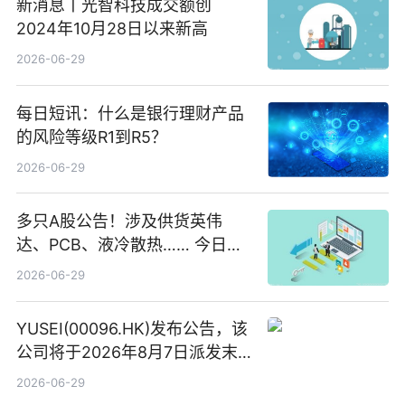
新消息丨光智科技成交额创
2024年10月28日以来新高
2026-06-29
每日短讯：什么是银行理财产品
的风险等级R1到R5？
2026-06-29
多只A股公告！涉及供货英伟
达、PCB、液冷散热…… 今日快
讯
2026-06-29
YUSEI(00096.HK)发布公告，该
公司将于2026年8月7日派发末
期股息每股人民币0.013元 每日
2026-06-29
焦点