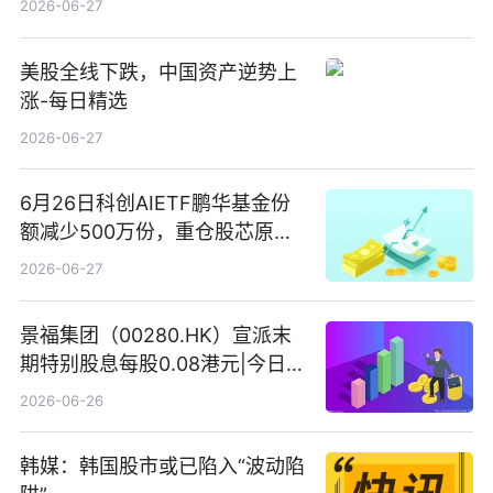
2026-06-27
美股全线下跌，中国资产逆势上
涨-每日精选
2026-06-27
6月26日科创AIETF鹏华基金份
额减少500万份，重仓股芯原股
份、寒武纪、澜起科技 观速讯
2026-06-27
景福集团（00280.HK）宣派末
期特别股息每股0.08港元|今日快
看
2026-06-26
韩媒：韩国股市或已陷入“波动陷