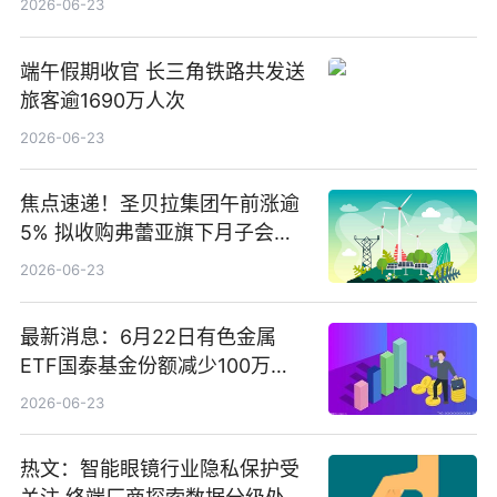
2026-06-23
端午假期收官 长三角铁路共发送
旅客逾1690万人次
2026-06-23
焦点速递！圣贝拉集团午前涨逾
5% 拟收购弗蕾亚旗下月子会所
业务少数股权
2026-06-23
最新消息：6月22日有色金属
ETF国泰基金份额减少100万
份，重仓股紫金矿业、洛阳钼
2026-06-23
业、北方稀土
热文：智能眼镜行业隐私保护受