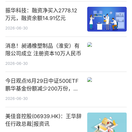
振华科技：融资净买入2778.12
万元，融资余额14.91亿元
2026-06-30
消息！昶通橡塑制品（淮安）有
限公司成立 注册资本10万人民币
2026-06-30
今日观点!6月29日中证500ETF
鹏华基金份额减少200万份，重
仓股亨通光电、赤峰黄金、佰维
2026-06-30
存储
美佳音控股(06939.HK)：王华辞
任行政总裁|报资讯