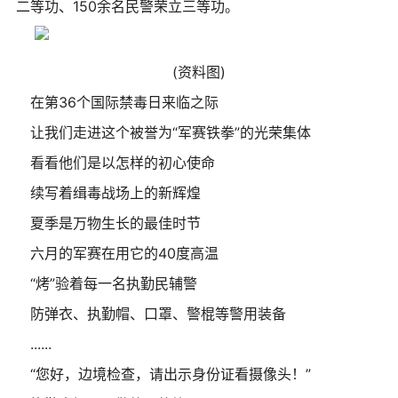
二等功、150余名民警荣立三等功。
(资料图)
在第36个国际禁毒日来临之际
让我们走进这个被誉为“军赛铁拳”的光荣集体
看看他们是以怎样的初心使命
续写着缉毒战场上的新辉煌
夏季是万物生长的最佳时节
六月的军赛在用它的40度高温
“烤”验着每一名执勤民辅警
防弹衣、执勤帽、口罩、警棍等警用装备
......
“您好，边境检查，请出示身份证看摄像头！”