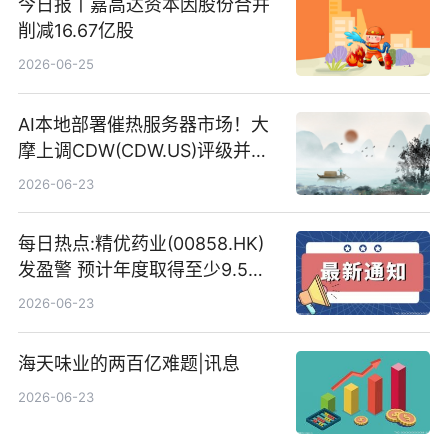
今日报丨嘉高达资本因股份合并
削减16.67亿股
2026-06-25
AI本地部署催热服务器市场！大
摩上调CDW(CDW.US)评级并看
高IBM(IBM.US)戴尔(DELL.US)
2026-06-23
目标价
每日热点:精优药业(00858.HK)
发盈警 预计年度取得至少9.5亿
港元的亏损 同比盈转亏
2026-06-23
海天味业的两百亿难题|讯息
2026-06-23