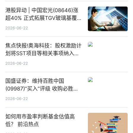
港股异动 | 中国宏光(08646)涨
超40% 正式拓展TGV玻璃基覆铜
板新材料业务
2026-06-22
焦点快报!奥海科技：股权激励计
划将SST项目等相关事项纳入专
项业务发展考核指标
2026-06-22
国盛证券：维持百胜中国
(09987)“买入”评级 收购必胜客
中国增厚利润加速成长 信息
2026-06-22
如何用市盈率判断基金估值高
低？ 前沿热点