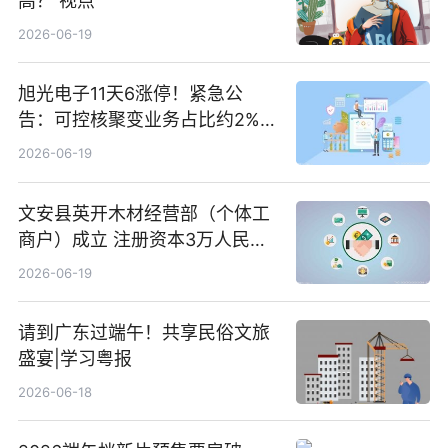
高？ 视点
2026-06-19
旭光电子11天6涨停！紧急公
告：可控核聚变业务占比约2%！
前沿热点
2026-06-19
文安县英开木材经营部（个体工
商户）成立 注册资本3万人民币
新要闻
2026-06-19
请到广东过端午！共享民俗文旅
盛宴|学习粤报
2026-06-18