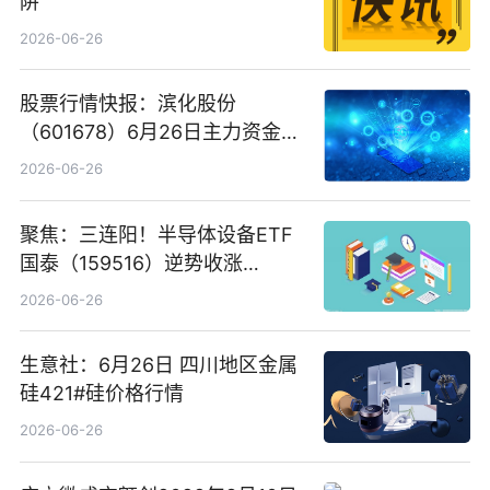
阱”
2026-06-26
股票行情快报：滨化股份
（601678）6月26日主力资金净
卖出5964.34万元
2026-06-26
聚焦：三连阳！半导体设备ETF
国泰（159516）逆势收涨
3.5%，近10日累计净流入超65
2026-06-26
亿元
生意社：6月26日 四川地区金属
硅421#硅价格行情
2026-06-26