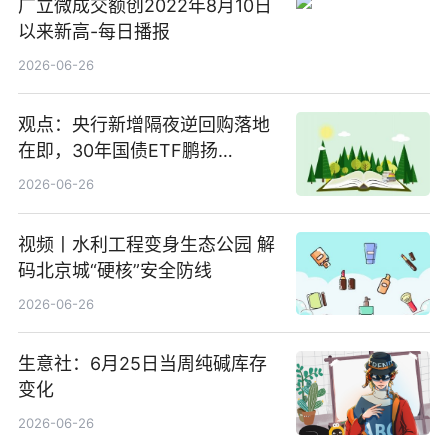
广立微成交额创2022年8月10日
以来新高-每日播报
2026-06-26
观点：央行新增隔夜逆回购落地
在即，30年国债ETF鹏扬
(511090) 盘中小幅上涨
2026-06-26
视频丨水利工程变身生态公园 解
码北京城“硬核”安全防线
2026-06-26
生意社：6月25日当周纯碱库存
变化
2026-06-26