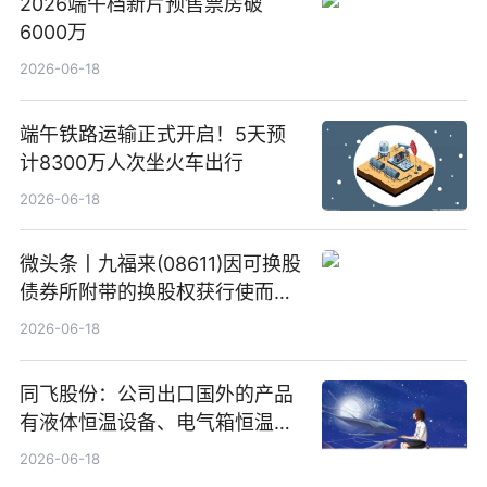
2026端午档新片预售票房破
6000万
2026-06-18
端午铁路运输正式开启！5天预
计8300万人次坐火车出行
2026-06-18
微头条丨九福来(08611)因可换股
债券所附带的换股权获行使而发
行5200万股
2026-06-18
同飞股份：公司出口国外的产品
有液体恒温设备、电气箱恒温装
置、纯水冷却单元和特种换热器
2026-06-18