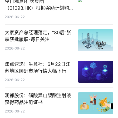
今日观点!石药集团
（01093.HK）根据奖励计划购
回580万股
2026-06-22
大家资产总经理落定，“80后”张
震获批履职-每日关注
2026-06-22
焦点速递！生意社：6月22日江
苏地区顺酐市场行情大幅下行
2026-06-22
润都股份：硝酸异山梨酯注射液
获得药品注册证书
2026-06-22