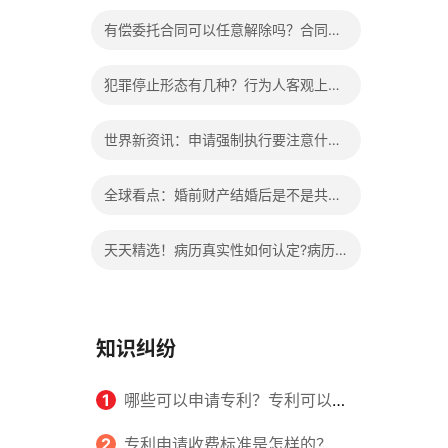
办?被执行人信息多久可以消除?
有偿委托合同可以任意解除吗？合同无
效的处理看这里|热门看点
犯罪停止形态有几种？行为人客观上实
施了中止犯罪的行为指的是什么？
世界新资讯：申请强制执行要注意什么
申请法院强制执行的费用由谁出？
全球看点：婚前财产结婚后是不是共同
财产？婚前财产婚后产生的收益如何分
天天精选！病历真实性如何认定?病历
割？
书写规范是怎样的？
知识纠纷
1
哪些可以申请专利？专利可以同
时多个人一起申请吗？
2
专利申请收费标准是怎样的？申