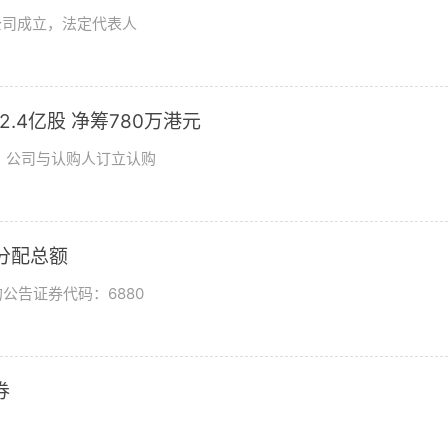
公司成立，法定代表人
发2.4亿股 净筹780万港元
日，公司与认购人订立认购
润分配总额
公告证券代码：6880
券