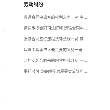
劳动纠纷
客运合同中旅客的权利义务一览 主
要包括这些内容
运输承揽合同司法解释 运输合同中
承运人的义务有哪些
装修合同签订流程法律法规一览 律
师解答
建筑工程承包人最主要的义务一览
承包合同内容介绍
监控安装合同书的内容格式介绍 一
般包括这些条款
委托书可以撤销吗 房屋买卖公证可
否撤销