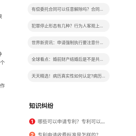
办?被执行人信息多久可以消除?
有偿委托合同可以任意解除吗？合同无
果
效的处理看这里|热门看点
犯罪停止形态有几种？行为人客观上实
施了中止犯罪的行为指的是什么？
世界新资讯：申请强制执行要注意什么
种
申请法院强制执行的费用由谁出？
全球看点：婚前财产结婚后是不是共同
个
财产？婚前财产婚后产生的收益如何分
天天精选！病历真实性如何认定?病历
割？
作
书写规范是怎样的？
知识纠纷
1
哪些可以申请专利？专利可以同
时多个人一起申请吗？
2
专利申请收费标准是怎样的？申