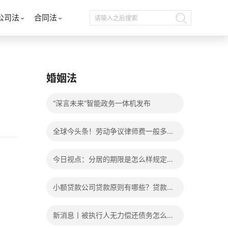
公司法
合同法
婚姻法
“深言未来”智能政务一体机发布
全球今头条！劳动争议律师费一般多少
钱？发生劳动争议如何算工资？
今日视点：分居的期限是怎么样规定
的？写分居协议如何才能有效？
小额贷款公司贷款原则有哪些？贷款不
还有什么后果？
新消息丨被执行人无力偿还债务怎么