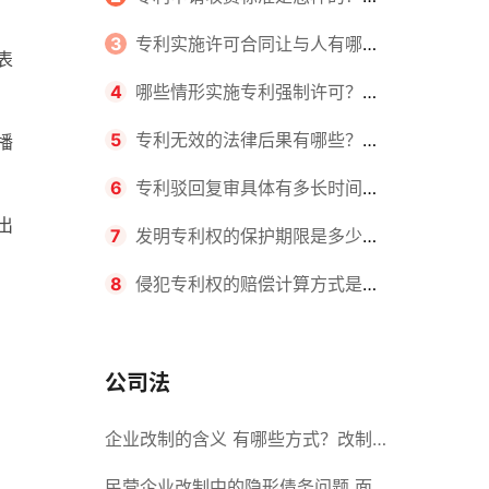
请不同类型的专利所需要的钱不同
3
专利实施许可合同让与人有哪些
表
主要义务？专利实施许可合同与专利
4
哪些情形实施专利强制许可？专
许可合同有什么区别？
利强制许可的前提条件是什么？
5
专利无效的法律后果有哪些？专
播
利的无效情形有哪些？
6
专利驳回复审具体有多长时间？
出
哪些情况下专利申请可能被驳回？
7
发明专利权的保护期限是多少
年？非专利发明人是否有专利申请
8
侵犯专利权的赔偿计算方式是什
权？
么？侵犯专利权的诉讼时效为多长时
间？
公司法
企业改制的含义 有哪些方式？改制
后国企员工属于什么性质？
民营企业改制中的隐形债务问题 面