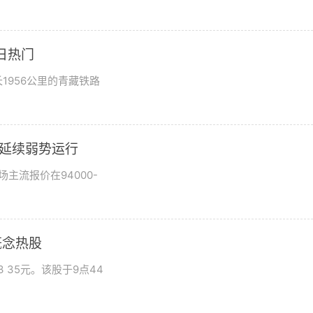
日热门
1956公里的青藏铁路
市场延续弱势运行
场主流报价在94000-
概念热股
 35元。该股于9点44