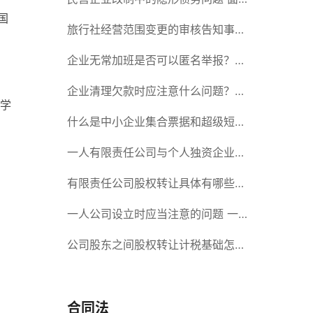
国
对隐形债务问题应该如何解决？
旅行社经营范围变更的审核告知事项
旅游业的发展现状和趋势
企业无常加班是否可以匿名举报？强
制加班公司没有加班费怎么办？
企业清理欠款时应注意什么问题？企
学
业短期借款需要注意哪些事项？
什么是中小企业集合票据和超级短期
融资券？一起来了解一下吧！
一人有限责任公司与个人独资企业的
区别 这些知识你都知道吗？
有限责任公司股权转让具体有哪些形
式？来了解下这五种形式
一人公司设立时应当注意的问题 一
人公司的特征
公司股东之间股权转让计税基础怎么
确认？公司股东之间的股权转让要符
合什么要件？
合同法