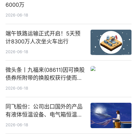
6000万
2026-06-18
端午铁路运输正式开启！5天预
计8300万人次坐火车出行
2026-06-18
微头条丨九福来(08611)因可换股
债券所附带的换股权获行使而发
行5200万股
2026-06-18
同飞股份：公司出口国外的产品
有液体恒温设备、电气箱恒温装
置、纯水冷却单元和特种换热器
2026-06-18