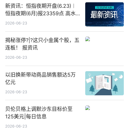
新资讯：恒指夜期开盘(6.23)︱
恒指夜期(6月)报23359点 高水
23点
2026-06-23
揭秘涨停?|?这只小金属个股，五
连板！ 报资讯
2026-06-23
以旧换新带动商品销售额达5万
亿元
2026-06-23
贝伦贝格上调默沙东目标价至
125美元|每日信息
2026-06-23