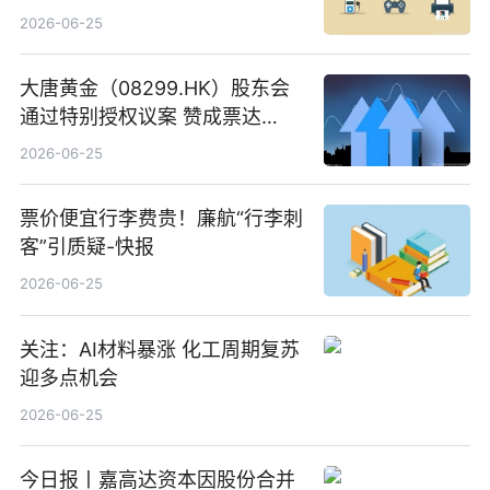
2026-06-25
大唐黄金（08299.HK）股东会
通过特别授权议案 赞成票达
100%_新动态
2026-06-25
票价便宜行李费贵！廉航“行李刺
客”引质疑-快报
2026-06-25
关注：AI材料暴涨 化工周期复苏
迎多点机会
2026-06-25
今日报丨嘉高达资本因股份合并