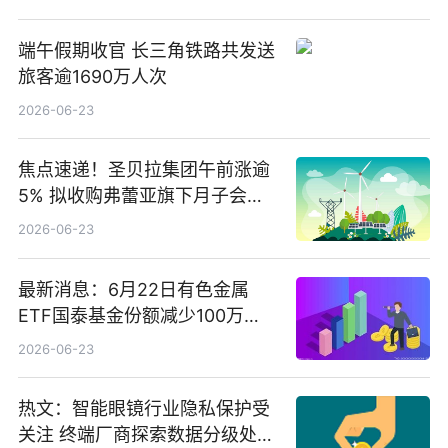
端午假期收官 长三角铁路共发送
旅客逾1690万人次
2026-06-23
焦点速递！圣贝拉集团午前涨逾
5% 拟收购弗蕾亚旗下月子会所
业务少数股权
2026-06-23
最新消息：6月22日有色金属
ETF国泰基金份额减少100万
份，重仓股紫金矿业、洛阳钼
2026-06-23
业、北方稀土
热文：智能眼镜行业隐私保护受
关注 终端厂商探索数据分级处理