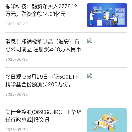
振华科技：融资净买入2778.12
万元，融资余额14.91亿元
2026-06-30
消息！昶通橡塑制品（淮安）有
限公司成立 注册资本10万人民币
2026-06-30
今日观点!6月29日中证500ETF
鹏华基金份额减少200万份，重
仓股亨通光电、赤峰黄金、佰维
2026-06-30
存储
美佳音控股(06939.HK)：王华辞
任行政总裁|报资讯
2026-06-29