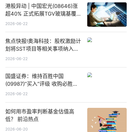
港股异动 | 中国宏光(08646)涨
超40% 正式拓展TGV玻璃基覆铜
板新材料业务
2026-06-22
焦点快报!奥海科技：股权激励计
划将SST项目等相关事项纳入专
项业务发展考核指标
2026-06-22
国盛证券：维持百胜中国
(09987)“买入”评级 收购必胜客
中国增厚利润加速成长 信息
2026-06-22
如何用市盈率判断基金估值高
低？ 前沿热点
2026-06-20