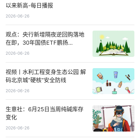
以来新高-每日播报
2026-06-26
观点：央行新增隔夜逆回购落地
在即，30年国债ETF鹏扬
(511090) 盘中小幅上涨
2026-06-26
视频丨水利工程变身生态公园 解
码北京城“硬核”安全防线
2026-06-26
生意社：6月25日当周纯碱库存
变化
2026-06-26