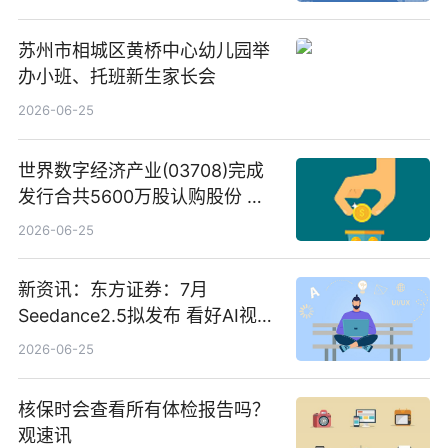
苏州市相城区黄桥中心幼儿园举
办小班、托班新生家长会
2026-06-25
世界数字经济产业(03708)完成
发行合共5600万股认购股份 净
筹约1007万港元 独家焦点
2026-06-25
新资讯：东方证券：7月
Seedance2.5拟发布 看好AI视频
创作工作流进一步提效
2026-06-25
核保时会查看所有体检报告吗？
观速讯