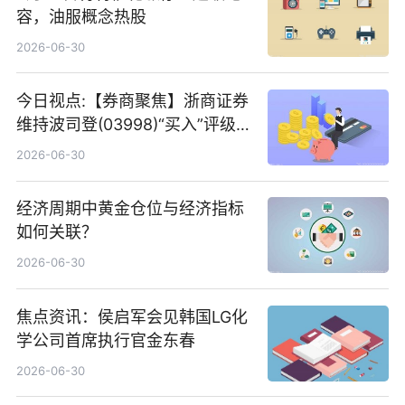
容，油服概念热股
2026-06-30
今日视点:【券商聚焦】浙商证券
维持波司登(03998)“买入”评级
指其业绩高质量稳增长
2026-06-30
经济周期中黄金仓位与经济指标
如何关联？
2026-06-30
焦点资讯：侯启军会见韩国LG化
学公司首席执行官金东春
2026-06-30