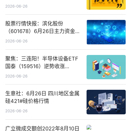
2026-06-26
股票行情快报：滨化股份
（601678）6月26日主力资金净
卖出5964.34万元
2026-06-26
聚焦：三连阳！半导体设备ETF
国泰（159516）逆势收涨
3.5%，近10日累计净流入超65
2026-06-26
亿元
生意社：6月26日 四川地区金属
硅421#硅价格行情
2026-06-26
广立微成交额创2022年8月10日