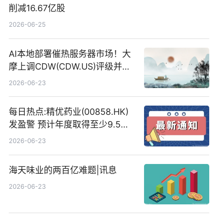
削减16.67亿股
2026-06-25
AI本地部署催热服务器市场！大
摩上调CDW(CDW.US)评级并看
高IBM(IBM.US)戴尔(DELL.US)
2026-06-23
目标价
每日热点:精优药业(00858.HK)
发盈警 预计年度取得至少9.5亿
港元的亏损 同比盈转亏
2026-06-23
海天味业的两百亿难题|讯息
2026-06-23