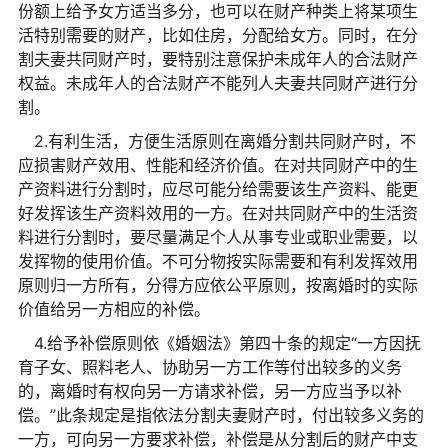
份额上给予女方适当多分，也可以在财产种类上将某项生
活特别需要的财产，比如住房，分配给女方。同时，在分
割夫妻共同财产时，要特别注意保护未成年人的合法财产
权益。未成年人的合法财产不能列人夫妻共同财产进行分
割。
2.有利生活，方便生活原则在离婚分割共同财产时，不
应损害财产效用、性能和经济价值。在对共同财产中的生
产资料进行分割时，应尽可能分给需要该生产资料、能更
好发挥该生产资料效用的一方。在对共同财产中的生活资
料进行分割时，要尽量满足个人从事专业或职业需要，以
发挥物的使用价值。不可分物按实际需要和有利发挥效用
原则归一方所有，分得方应依公平原则，按离婚时的实际
价值给另一方相应的补偿。
4.给予补偿原则依《婚姻法》第四十条的规定“一方因抚
育子女、照料老人、协助另一方工作等付出较多的义务
的，离婚时有权向另一方请求补偿，另一方应当予以补
偿。”此条规定是指依法分割夫妻财产时，付出较多义务的
一方，可向另一方要求补偿，补偿是从分割后的财产中支