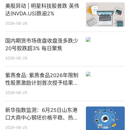
美股异动 | 明星科技股普跌 英伟
达(NVDA.US)跌逾2%
2026-06-26
国内期货市场夜盘收盘涨多跌少
20号胶跌超3% 每日聚焦
2026-06-26
紫燕食品: 紫燕食品2026年限制
性股票激励计划首次授予结果公
告-微资讯
2026-06-25
新华指数监测：6月25日山东港
口大商中心钢坯价格平稳、热轧
C料价格微幅下跌
2026-06-25