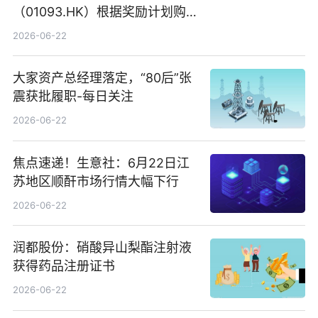
（01093.HK）根据奖励计划购
回580万股
2026-06-22
大家资产总经理落定，“80后”张
震获批履职-每日关注
2026-06-22
焦点速递！生意社：6月22日江
苏地区顺酐市场行情大幅下行
2026-06-22
润都股份：硝酸异山梨酯注射液
获得药品注册证书
2026-06-22