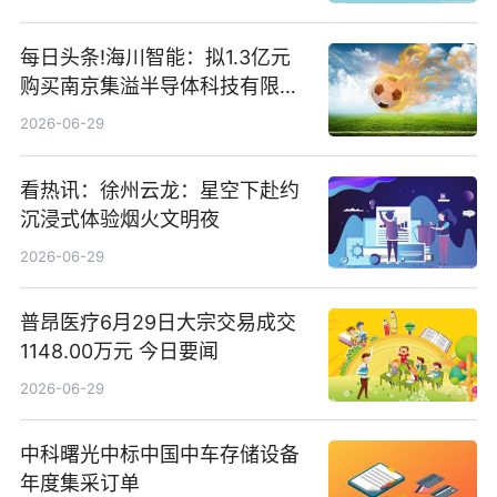
每日头条!海川智能：拟1.3亿元
购买南京集溢半导体科技有限公
司15.3%股权
2026-06-29
看热讯：徐州云龙：星空下赴约
沉浸式体验烟火文明夜
2026-06-29
普昂医疗6月29日大宗交易成交
1148.00万元 今日要闻
2026-06-29
中科曙光中标中国中车存储设备
年度集采订单