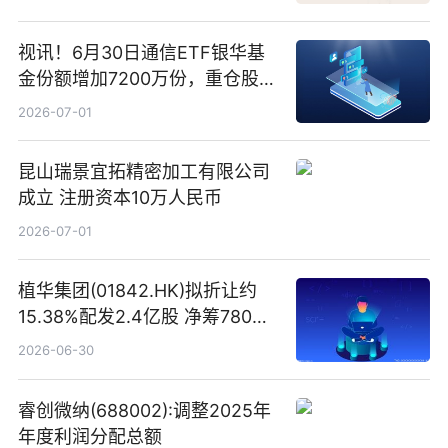
视讯！6月30日通信ETF银华基
金份额增加7200万份，重仓股新
易盛、中际旭创、立讯精密
2026-07-01
昆山瑞景宜拓精密加工有限公司
成立 注册资本10万人民币
2026-07-01
植华集团(01842.HK)拟折让约
15.38%配发2.4亿股 净筹780万
港元
2026-06-30
睿创微纳(688002):调整2025年
年度利润分配总额