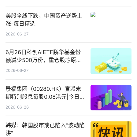
美股全线下跌，中国资产逆势上
涨-每日精选
2026-06-27
6月26日科创AIETF鹏华基金份
额减少500万份，重仓股芯原股
份、寒武纪、澜起科技 观速讯
2026-06-27
景福集团（00280.HK）宣派末
期特别股息每股0.08港元|今日快
看
2026-06-26
韩媒：韩国股市或已陷入“波动陷
阱”