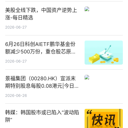
美股全线下跌，中国资产逆势上
涨-每日精选
2026-06-27
6月26日科创AIETF鹏华基金份
额减少500万份，重仓股芯原股
份、寒武纪、澜起科技 观速讯
2026-06-27
景福集团（00280.HK）宣派末
期特别股息每股0.08港元|今日快
看
2026-06-26
韩媒：韩国股市或已陷入“波动陷
阱”