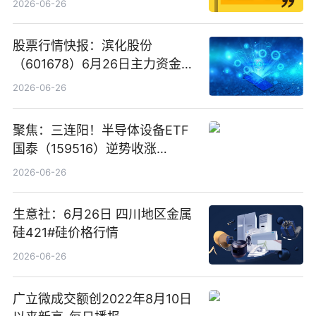
2026-06-26
股票行情快报：滨化股份
（601678）6月26日主力资金净
卖出5964.34万元
2026-06-26
聚焦：三连阳！半导体设备ETF
国泰（159516）逆势收涨
3.5%，近10日累计净流入超65
2026-06-26
亿元
生意社：6月26日 四川地区金属
硅421#硅价格行情
2026-06-26
广立微成交额创2022年8月10日