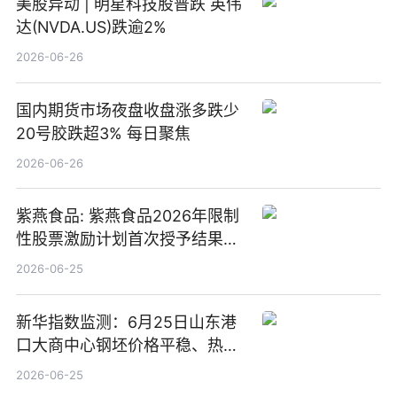
美股异动 | 明星科技股普跌 英伟
达(NVDA.US)跌逾2%
2026-06-26
国内期货市场夜盘收盘涨多跌少
20号胶跌超3% 每日聚焦
2026-06-26
紫燕食品: 紫燕食品2026年限制
性股票激励计划首次授予结果公
告-微资讯
2026-06-25
新华指数监测：6月25日山东港
口大商中心钢坯价格平稳、热轧
C料价格微幅下跌
2026-06-25