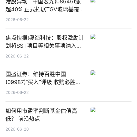
港股异动 | 中国宏光(08646)涨
超40% 正式拓展TGV玻璃基覆铜
板新材料业务
2026-06-22
焦点快报!奥海科技：股权激励计
划将SST项目等相关事项纳入专
项业务发展考核指标
2026-06-22
国盛证券：维持百胜中国
(09987)“买入”评级 收购必胜客
中国增厚利润加速成长 信息
2026-06-22
如何用市盈率判断基金估值高
低？ 前沿热点
2026-06-20