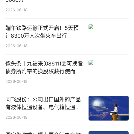
2026-06-18
端午铁路运输正式开启！5天预
计8300万人次坐火车出行
2026-06-18
微头条丨九福来(08611)因可换股
债券所附带的换股权获行使而发
行5200万股
2026-06-18
同飞股份：公司出口国外的产品
有液体恒温设备、电气箱恒温装
置、纯水冷却单元和特种换热器
2026-06-18