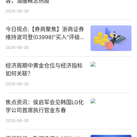
容，油服概念热股
2026-06-30
今日视点:【券商聚焦】浙商证券
维持波司登(03998)“买入”评级
指其业绩高质量稳增长
2026-06-30
经济周期中黄金仓位与经济指标
如何关联？
2026-06-30
焦点资讯：侯启军会见韩国LG化
学公司首席执行官金东春
2026-06-30