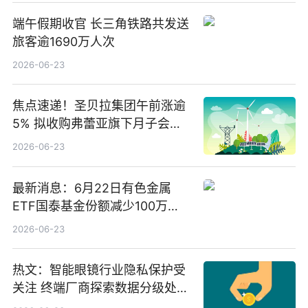
端午假期收官 长三角铁路共发送
旅客逾1690万人次
2026-06-23
焦点速递！圣贝拉集团午前涨逾
5% 拟收购弗蕾亚旗下月子会所
业务少数股权
2026-06-23
最新消息：6月22日有色金属
ETF国泰基金份额减少100万
份，重仓股紫金矿业、洛阳钼
2026-06-23
业、北方稀土
热文：智能眼镜行业隐私保护受
关注 终端厂商探索数据分级处理
等方案