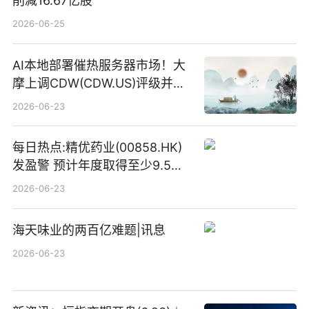
削减16.67亿股
2026-06-25
AI本地部署催热服务器市场！大
摩上调CDW(CDW.US)评级并看
高IBM(IBM.US)戴尔(DELL.US)
2026-06-23
目标价
每日热点:精优药业(00858.HK)
发盈警 预计年度取得至少9.5亿
港元的亏损 同比盈转亏
2026-06-23
海天味业的两百亿难题|讯息
2026-06-23