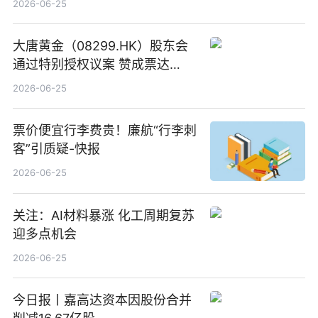
2026-06-25
大唐黄金（08299.HK）股东会
通过特别授权议案 赞成票达
100%_新动态
2026-06-25
票价便宜行李费贵！廉航“行李刺
客”引质疑-快报
2026-06-25
关注：AI材料暴涨 化工周期复苏
迎多点机会
2026-06-25
今日报丨嘉高达资本因股份合并