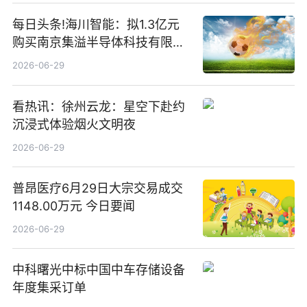
每日头条!海川智能：拟1.3亿元
购买南京集溢半导体科技有限公
司15.3%股权
2026-06-29
看热讯：徐州云龙：星空下赴约
沉浸式体验烟火文明夜
2026-06-29
普昂医疗6月29日大宗交易成交
1148.00万元 今日要闻
2026-06-29
中科曙光中标中国中车存储设备
年度集采订单