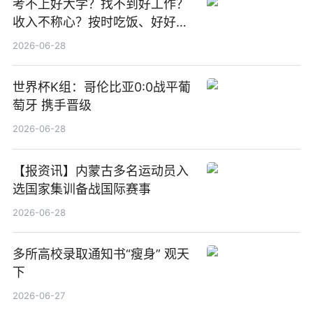
考不上好大学？找不到好工作？
收入不称心？按时吃饭、好好睡
觉
2026-06-28
世界杯K组：哥伦比亚0:0战平葡
萄牙 携手晋级
2026-06-28
【报资讯】内蒙古多名运动员入
选国家集训备战国际赛事
2026-06-28
多所高校录取通知书“瘦身” 观天
下
2026-06-27