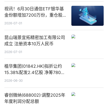
视讯！6月30日通信ETF银华基
金份额增加7200万份，重仓股新
易盛、中际旭创、立讯精密
2026-07-01
昆山瑞景宜拓精密加工有限公司
成立 注册资本10万人民币
2026-07-01
植华集团(01842.HK)拟折让约
15.38%配发2.4亿股 净筹780万
港元
2026-06-30
睿创微纳(688002):调整2025年
年度利润分配总额