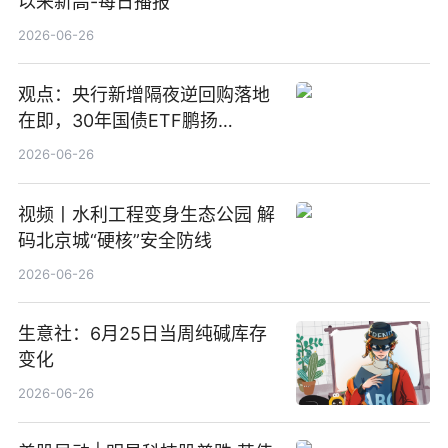
以来新高-每日播报
2026-06-26
观点：央行新增隔夜逆回购落地
在即，30年国债ETF鹏扬
(511090) 盘中小幅上涨
2026-06-26
视频丨水利工程变身生态公园 解
码北京城“硬核”安全防线
2026-06-26
生意社：6月25日当周纯碱库存
变化
2026-06-26