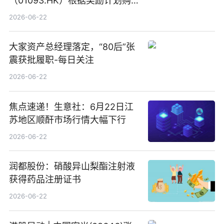
（01093.HK）根据奖励计划购
回580万股
2026-06-22
大家资产总经理落定，“80后”张
震获批履职-每日关注
2026-06-22
焦点速递！生意社：6月22日江
苏地区顺酐市场行情大幅下行
2026-06-22
润都股份：硝酸异山梨酯注射液
获得药品注册证书
2026-06-22