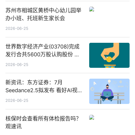
苏州市相城区黄桥中心幼儿园举
办小班、托班新生家长会
2026-06-25
世界数字经济产业(03708)完成
发行合共5600万股认购股份 净
筹约1007万港元 独家焦点
2026-06-25
新资讯：东方证券：7月
Seedance2.5拟发布 看好AI视频
创作工作流进一步提效
2026-06-25
核保时会查看所有体检报告吗？
观速讯