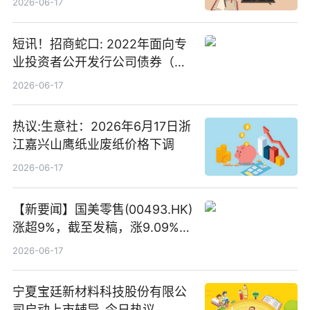
2026-06-17
短讯！招商蛇口: 2022年面向专
业投资者公开发行公司债券（第
二期）（品种二）2026年付息公
2026-06-17
告
热议:生意社：2026年6月17日浙
江嘉兴山鹰纸业废纸价格下调
2026-06-17
【新要闻】国美零售(00493.HK)
涨超9%，截至发稿，涨9.09%，
报0.012港元，成交额37.26万港
2026-06-17
元
宁夏宝廷新材料科技股份有限公
司启动上市辅导_今日热议