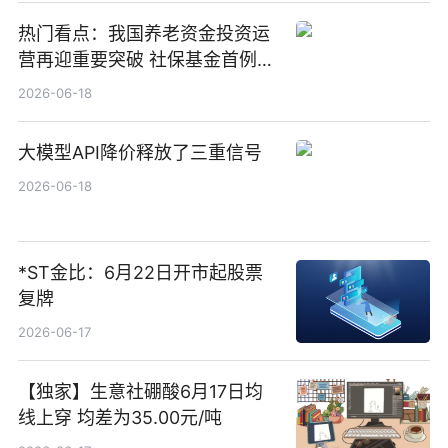
热门看点：我国养老资金投资运
营再迎重要突破 社保基金首例期
货账户完成开立
2026-06-18
大模型API降价释放了三重信号
2026-06-18
*ST金比：6月22日开市起股票
复牌
2026-06-17
【独家】生意社硼酸6月17日均
线上穿 均差为35.00元/吨