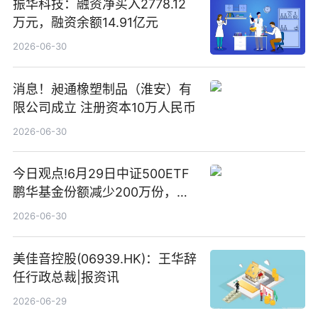
振华科技：融资净买入2778.12
万元，融资余额14.91亿元
2026-06-30
消息！昶通橡塑制品（淮安）有
限公司成立 注册资本10万人民币
2026-06-30
今日观点!6月29日中证500ETF
鹏华基金份额减少200万份，重
仓股亨通光电、赤峰黄金、佰维
2026-06-30
存储
美佳音控股(06939.HK)：王华辞
任行政总裁|报资讯
2026-06-29