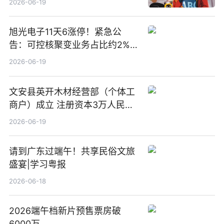
2026-06-19
旭光电子11天6涨停！紧急公
告：可控核聚变业务占比约2%！
前沿热点
2026-06-19
文安县英开木材经营部（个体工
商户）成立 注册资本3万人民币
新要闻
2026-06-19
请到广东过端午！共享民俗文旅
盛宴|学习粤报
2026-06-18
2026端午档新片预售票房破
6000万