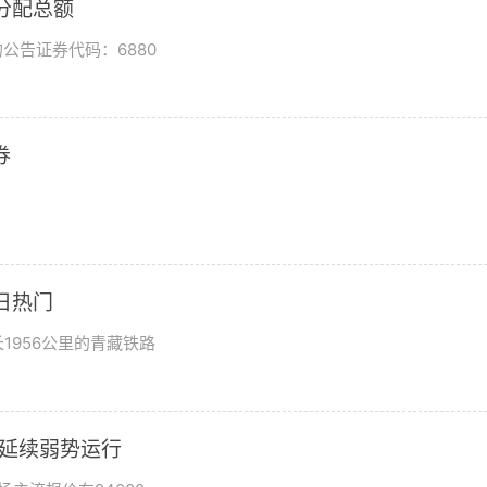
润分配总额
公告证券代码：6880
券
日热门
1956公里的青藏铁路
市场延续弱势运行