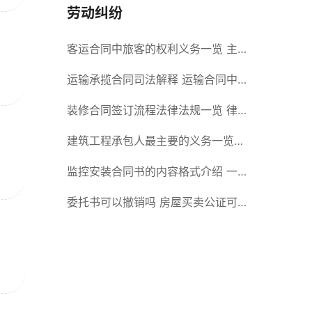
劳动纠纷
客运合同中旅客的权利义务一览 主
要包括这些内容
运输承揽合同司法解释 运输合同中
承运人的义务有哪些
装修合同签订流程法律法规一览 律
师解答
建筑工程承包人最主要的义务一览
承包合同内容介绍
监控安装合同书的内容格式介绍 一
般包括这些条款
委托书可以撤销吗 房屋买卖公证可
否撤销