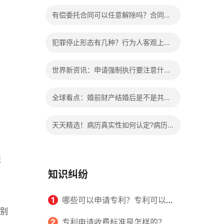
办?被执行人信息多久可以消除?
有偿委托合同可以任意解除吗？合同无
效的处理看这里|热门看点
犯罪停止形态有几种？行为人客观上实
施了中止犯罪的行为指的是什么？
世界新资讯：申请强制执行要注意什么
申请法院强制执行的费用由谁出？
全球看点：婚前财产结婚后是不是共同
财产？婚前财产婚后产生的收益如何分
天天精选！病历真实性如何认定?病历
割？
书写规范是怎样的？
提
知识纠纷
1
哪些可以申请专利？专利可以同
别
时多个人一起申请吗？
2
专利申请收费标准是怎样的？申