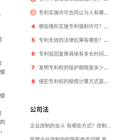
请不同类型的专利所需要的钱不同
3
专利实施许可合同让与人有哪些
行
主要义务？专利实施许可合同与专利
4
哪些情形实施专利强制许可？专
偿
许可合同有什么区别？
利强制许可的前提条件是什么？
5
专利无效的法律后果有哪些？专
利的无效情形有哪些？
6
专利驳回复审具体有多长时间？
仅
哪些情况下专利申请可能被驳回？
7
发明专利权的保护期限是多少
偿
年？非专利发明人是否有专利申请
8
侵犯专利权的赔偿计算方式是什
权？
么？侵犯专利权的诉讼时效为多长时
偿
间？
公司法
偿
的
企业改制的含义 有哪些方式？改制
，
后国企员工属于什么性质？
民营企业改制中的隐形债务问题 面