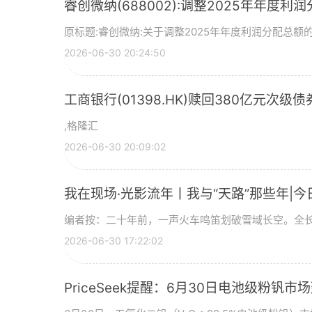
睿创微纳(688002):调整2025年年度利
原标题:睿创微纳:关于调整2025年年度利润分配总额的
2026-06-30 20:24:50
工商银行(01398.HK)赎回380亿元次级债
,格隆汇
2026-06-30 20:09:02
我在现场·光影流年丨我与“天路”那些年|今
编者按：二十年前，一声火车鸣笛划破雪域长空。全长
2026-06-30 17:22:02
PriceSeek提醒：6月30日电池级粉钒