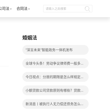
公司法
合同法
婚姻法
“深言未来”智能政务一体机发布
全球今头条！劳动争议律师费一般多少
钱？发生劳动争议如何算工资？
今日视点：分居的期限是怎么样规定
的？写分居协议如何才能有效？
小额贷款公司贷款原则有哪些？贷款不
还有什么后果？
新消息丨被执行人无力偿还债务怎么