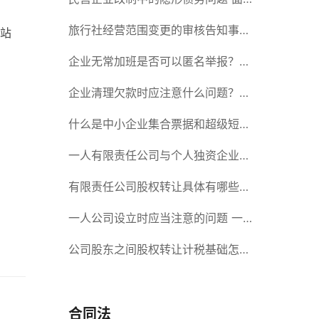
对隐形债务问题应该如何解决？
旅行社经营范围变更的审核告知事项
站
旅游业的发展现状和趋势
企业无常加班是否可以匿名举报？强
制加班公司没有加班费怎么办？
企业清理欠款时应注意什么问题？企
业短期借款需要注意哪些事项？
什么是中小企业集合票据和超级短期
融资券？一起来了解一下吧！
一人有限责任公司与个人独资企业的
区别 这些知识你都知道吗？
有限责任公司股权转让具体有哪些形
式？来了解下这五种形式
一人公司设立时应当注意的问题 一
人公司的特征
公司股东之间股权转让计税基础怎么
确认？公司股东之间的股权转让要符
合什么要件？
合同法