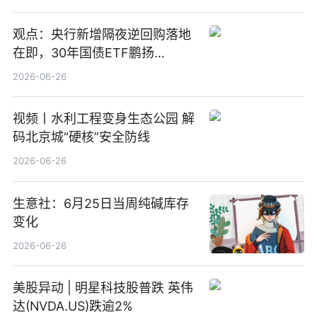
观点：央行新增隔夜逆回购落地
在即，30年国债ETF鹏扬
(511090) 盘中小幅上涨
2026-06-26
视频丨水利工程变身生态公园 解
码北京城“硬核”安全防线
2026-06-26
生意社：6月25日当周纯碱库存
变化
2026-06-26
美股异动 | 明星科技股普跌 英伟
达(NVDA.US)跌逾2%