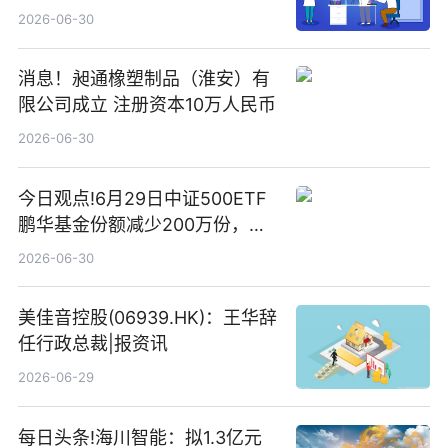
2026-06-30
消息！昶通橡塑制品（淮安）有
限公司成立 注册资本10万人民币
2026-06-30
今日观点!6月29日中证500ETF
鹏华基金份额减少200万份，重
仓股亨通光电、赤峰黄金、佰维
2026-06-30
存储
美佳音控股(06939.HK)：王华辞
任行政总裁|报资讯
2026-06-29
每日头条!海川智能：拟1.3亿元