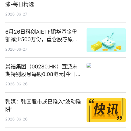
涨-每日精选
2026-06-27
6月26日科创AIETF鹏华基金份
额减少500万份，重仓股芯原股
份、寒武纪、澜起科技 观速讯
2026-06-27
景福集团（00280.HK）宣派末
期特别股息每股0.08港元|今日快
看
2026-06-26
韩媒：韩国股市或已陷入“波动陷
阱”
2026-06-26