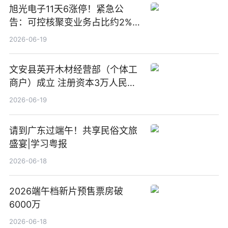
旭光电子11天6涨停！紧急公
告：可控核聚变业务占比约2%！
前沿热点
2026-06-19
文安县英开木材经营部（个体工
商户）成立 注册资本3万人民币
新要闻
2026-06-19
请到广东过端午！共享民俗文旅
盛宴|学习粤报
2026-06-18
2026端午档新片预售票房破
6000万
2026-06-18