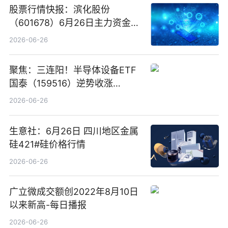
股票行情快报：滨化股份
（601678）6月26日主力资金净
卖出5964.34万元
2026-06-26
聚焦：三连阳！半导体设备ETF
国泰（159516）逆势收涨
3.5%，近10日累计净流入超65
2026-06-26
亿元
生意社：6月26日 四川地区金属
硅421#硅价格行情
2026-06-26
广立微成交额创2022年8月10日
以来新高-每日播报
2026-06-26