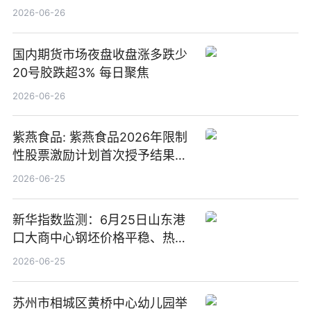
2026-06-26
国内期货市场夜盘收盘涨多跌少
20号胶跌超3% 每日聚焦
2026-06-26
紫燕食品: 紫燕食品2026年限制
性股票激励计划首次授予结果公
告-微资讯
2026-06-25
新华指数监测：6月25日山东港
口大商中心钢坯价格平稳、热轧
C料价格微幅下跌
2026-06-25
苏州市相城区黄桥中心幼儿园举