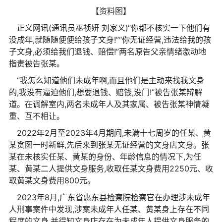
【资料图】
正义网讯(通讯员巫祯妍 刘家义)“你都不核实一下他们有
没成年,就随随便便给孩子文身!”“你无证经营,违法给我的孩
子文身,必须给我们退钱、赔偿!”两名原告父亲情绪激动地
指责被告张某。
“我怎么知道他们未成年啊,而且他们是主动来找我文身
的,我没有逼迫他们,想要退钱、赔钱,没门!”被告张某辩解
道。在调解室内,两名未成年人及其家属、被告张某神情凝
重、互不相让。
2022年2月至2023年4月期间,未满十七周岁的任某、黄
某贪图一时新鲜,先后来到张某无证经营的文身店文身。张
某在未核实任某、黄某的身份、年龄信息的情况下,为任
某、黄某二人提供文身服务,收取任某文身费用2250元、收
取黄某文身费用800元。
2023年8月,广东省惠东县检察院检察官在办理涉未成年
人刑事案件中发现,涉案未成年人任某、黄某身上存在不同
程度的文身,并得知文身店存在为未成年人提供文身服务的