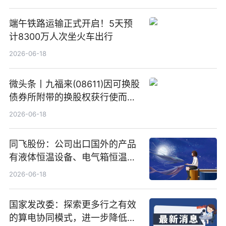
端午铁路运输正式开启！5天预
计8300万人次坐火车出行
2026-06-18
微头条丨九福来(08611)因可换股
债券所附带的换股权获行使而发
行5200万股
2026-06-18
同飞股份：公司出口国外的产品
有液体恒温设备、电气箱恒温装
置、纯水冷却单元和特种换热器
2026-06-18
国家发改委：探索更多行之有效
的算电协同模式，进一步降低网