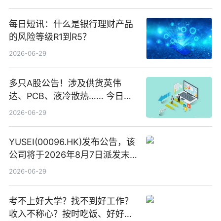
每日短讯：什么是银行理财产品
的风险等级R1到R5？
2026-06-29
多只A股公告！涉及供货英伟
达、PCB、液冷散热…… 今日快
讯
2026-06-29
YUSEI(00096.HK)发布公告，该
公司将于2026年8月7日派发末
期股息每股人民币0.013元 每日
2026-06-29
焦点
考不上好大学？找不到好工作？
收入不称心？按时吃饭、好好睡