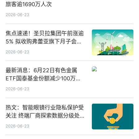
旅客逾1690万人次
2026-06-23
焦点速递！圣贝拉集团午前涨逾
5% 拟收购弗蕾亚旗下月子会所
业务少数股权
2026-06-23
最新消息：6月22日有色金属
ETF国泰基金份额减少100万
份，重仓股紫金矿业、洛阳钼
2026-06-23
业、北方稀土
热文：智能眼镜行业隐私保护受
关注 终端厂商探索数据分级处理
等方案
2026-06-23