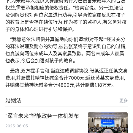
下,为未成年人提供文身服务的行为已侵害未成年人的合法
权益,需要承担相应的侵权责任。”检察官说。另一边,法官
及调解员也对两位家属进行劝导,引导两位家属反思在孩子
的教育上是否存在缺位行为,作为孩子的监护人,有义务对孩
子的身体和心理进行引导和保护。
“我愿意依法赔偿并真诚地向你们道歉!对不起!”经过充分
的释法说理及耐心的劝导,被告张某终于意识到自己的过错,
也真诚向两位未成年人及其家属致歉。两名未成年人家属
也表示,今后会加强对孩子的教育。
最终,双方握手言和,当庭达成调解协议:张某返还任某文身
费用,并赔偿其精神抚慰金合计7000元;返还黄某文身费用,
并赔偿其精神抚慰金合计4800元,共计赔偿1.18万元。
婚姻法
更多
“深言未来”智能政务一体机发布
2025-06-05