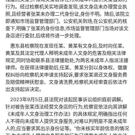
行为。经过检察机关实地调查发现,该文身店未办理营业执
照,且经营者张某未办理二代身份证,身份不明。随后,该院立
即通知市场监督管理部门、公安机关到场,在公安机关的核
查下,明确了张某的身份信息;市场监督管理部门当场对该文
身店进行查封,后续将作进一步处理。
惠东县检察院在发现任某、黄某有文身后,及时向任某、
黄某及其法定代理人释明未成年人文身的危害及相关法律
规定,同时协助联系县法律援助处,为两名未成年人指派法援
律师。在获得法律援助后,任某、黄某分别以身体权、健康
权纠纷向检察机关申请支持起诉,要求张某退还文身服务费
及赔偿精神抚慰金、文身清洗费,检察机关经审查后依法作
出支持起诉决定。
2023年9月5日,县法院对该起民事诉讼组织庭前调解。
针对被告张某违法经营文身店的行为,检察官依法向其讲解
《未成年人文身治理工作办法》的具体规定,明确指出任何
人不得向未成年人提供文身服务,对难以判明是不是未成年
人的,应当要求其出示身份证等。“你未核实年龄信息的情况