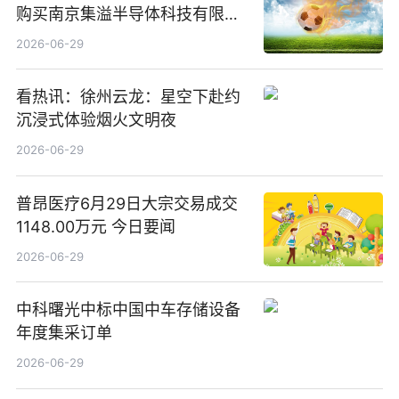
购买南京集溢半导体科技有限公
司15.3%股权
2026-06-29
看热讯：徐州云龙：星空下赴约
沉浸式体验烟火文明夜
2026-06-29
普昂医疗6月29日大宗交易成交
1148.00万元 今日要闻
2026-06-29
中科曙光中标中国中车存储设备
年度集采订单
2026-06-29