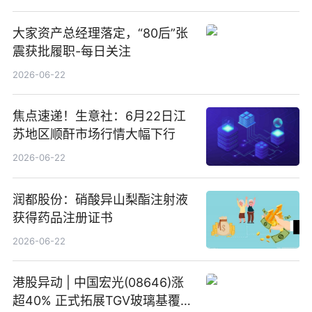
大家资产总经理落定，“80后”张
震获批履职-每日关注
2026-06-22
焦点速递！生意社：6月22日江
苏地区顺酐市场行情大幅下行
2026-06-22
润都股份：硝酸异山梨酯注射液
获得药品注册证书
2026-06-22
港股异动 | 中国宏光(08646)涨
超40% 正式拓展TGV玻璃基覆铜