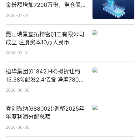
金份额增加7200万份，重仓股新
易盛、中际旭创、立讯精密
2026-07-01
昆山瑞景宜拓精密加工有限公司
成立 注册资本10万人民币
2026-07-01
植华集团(01842.HK)拟折让约
15.38%配发2.4亿股 净筹780万
港元
2026-06-30
睿创微纳(688002):调整2025年
年度利润分配总额
2026-06-30