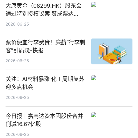
大唐黄金（08299.HK）股东会
通过特别授权议案 赞成票达
100%_新动态
2026-06-25
票价便宜行李费贵！廉航“行李刺
客”引质疑-快报
2026-06-25
关注：AI材料暴涨 化工周期复苏
迎多点机会
2026-06-25
今日报丨嘉高达资本因股份合并
削减16.67亿股
2026-06-25