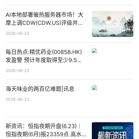
AI本地部署催热服务器市场！大
摩上调CDW(CDW.US)评级并看
高IBM(IBM.US)戴尔(DELL.US)
2026-06-23
目标价
每日热点:精优药业(00858.HK)
发盈警 预计年度取得至少9.5亿
港元的亏损 同比盈转亏
2026-06-23
海天味业的两百亿难题|讯息
2026-06-23
新资讯：恒指夜期开盘(6.23)︱
恒指夜期(6月)报23359点 高水