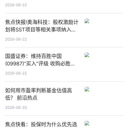
板新材料业务
2026-06-22
焦点快报!奥海科技：股权激励计
划将SST项目等相关事项纳入专
项业务发展考核指标
2026-06-22
国盛证券：维持百胜中国
(09987)“买入”评级 收购必胜客
中国增厚利润加速成长 信息
2026-06-22
如何用市盈率判断基金估值高
低？ 前沿热点
2026-06-20
焦点快看：投保时为什么优先选