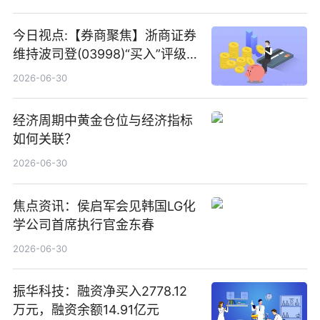
今日视点:【券商聚焦】浙商证券
维持波司登(03998)“买入”评级
指其业绩高质量稳增长
2026-06-30
经济周期中黄金仓位与经济指标
如何关联？
2026-06-30
焦点资讯：侯启军会见韩国LG化
学公司首席执行官金东春
2026-06-30
振华科技：融资净买入2778.12
万元，融资余额14.91亿元