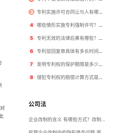
请不同类型的专利所需要的钱不同
3
专利实施许可合同让与人有哪些
主要义务？专利实施许可合同与专利
4
哪些情形实施专利强制许可？专
许可合同有什么区别？
利强制许可的前提条件是什么？
5
专利无效的法律后果有哪些？专
利的无效情形有哪些？
6
专利驳回复审具体有多长时间？
方
哪些情况下专利申请可能被驳回？
7
发明专利权的保护期限是多少
年？非专利发明人是否有专利申请
8
侵犯专利权的赔偿计算方式是什
所
权？
么？侵犯专利权的诉讼时效为多长时
间？
公司法
对
此
企业改制的含义 有哪些方式？改制
后国企员工属于什么性质？
民营企业改制中的隐形债务问题 面