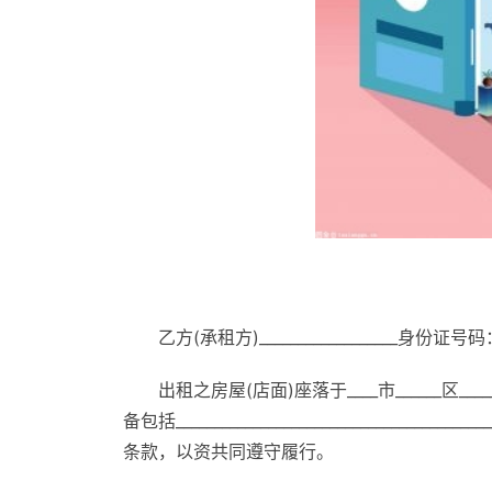
乙方(承租方)__________________身份证号码：___
出租之房屋(店面)座落于____市______区_______
备包括________________________________
条款，以资共同遵守履行。