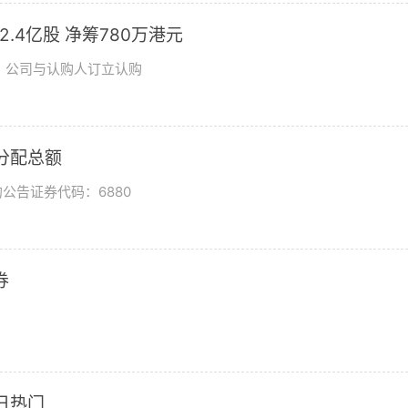
发2.4亿股 净筹780万港元
日，公司与认购人订立认购
润分配总额
公告证券代码：6880
券
日热门