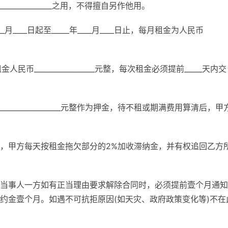
__________________之用，不得擅自另作他用。
__月____日起至_____年____月____日止，每月租金为人民币
币_________________元整，每次租金必须提前_____天内交
______________元整作为押金，待不租或期满费用算清后，甲
，甲方每天按租金拖欠部分的2%加收滞纳金，并有权追回乙方
当事人一方如有正当理由要求解除合同时，必须提前壹个月通知
约金壹个月。如遇不可抗拒原因(如天灾、政府政策变化等)不在