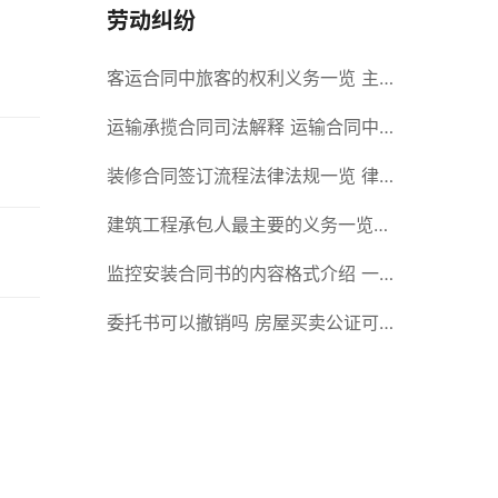
劳动纠纷
客运合同中旅客的权利义务一览 主
要包括这些内容
运输承揽合同司法解释 运输合同中
承运人的义务有哪些
装修合同签订流程法律法规一览 律
师解答
建筑工程承包人最主要的义务一览
承包合同内容介绍
监控安装合同书的内容格式介绍 一
般包括这些条款
委托书可以撤销吗 房屋买卖公证可
否撤销