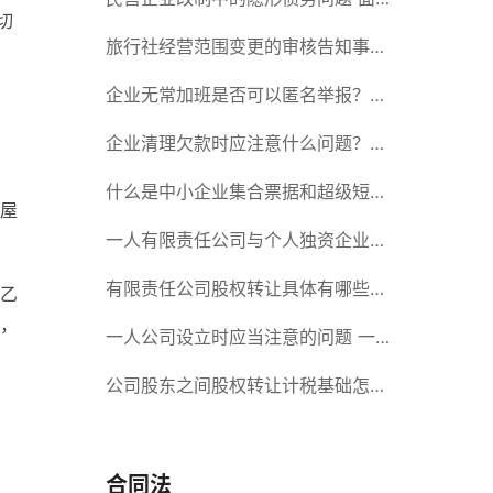
切
对隐形债务问题应该如何解决？
旅行社经营范围变更的审核告知事项
旅游业的发展现状和趋势
企业无常加班是否可以匿名举报？强
制加班公司没有加班费怎么办？
企业清理欠款时应注意什么问题？企
业短期借款需要注意哪些事项？
什么是中小企业集合票据和超级短期
屋
融资券？一起来了解一下吧！
一人有限责任公司与个人独资企业的
区别 这些知识你都知道吗？
有限责任公司股权转让具体有哪些形
乙
，
式？来了解下这五种形式
一人公司设立时应当注意的问题 一
人公司的特征
公司股东之间股权转让计税基础怎么
确认？公司股东之间的股权转让要符
合什么要件？
合同法