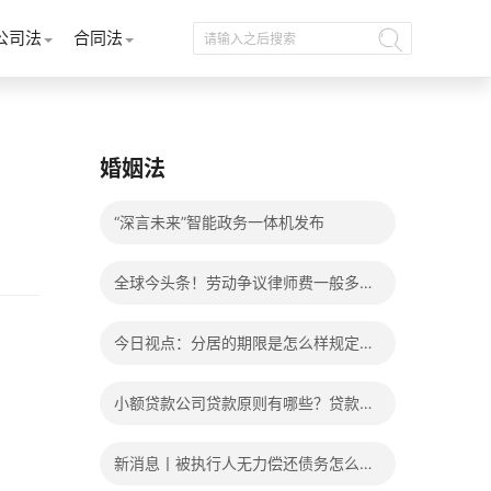
公司法
合同法
婚姻法
“深言未来”智能政务一体机发布
全球今头条！劳动争议律师费一般多少
钱？发生劳动争议如何算工资？
今日视点：分居的期限是怎么样规定
的？写分居协议如何才能有效？
小额贷款公司贷款原则有哪些？贷款不
还有什么后果？
新消息丨被执行人无力偿还债务怎么