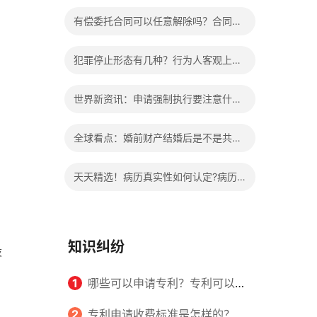
办?被执行人信息多久可以消除?
有偿委托合同可以任意解除吗？合同无
效的处理看这里|热门看点
犯罪停止形态有几种？行为人客观上实
施了中止犯罪的行为指的是什么？
世界新资讯：申请强制执行要注意什么
申请法院强制执行的费用由谁出？
全球看点：婚前财产结婚后是不是共同
财产？婚前财产婚后产生的收益如何分
天天精选！病历真实性如何认定?病历
割？
书写规范是怎样的？
知识纠纷
设
列
1
哪些可以申请专利？专利可以同
时多个人一起申请吗？
2
专利申请收费标准是怎样的？申