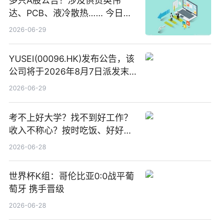
多只A股公告！涉及供货英伟
达、PCB、液冷散热…… 今日快
讯
2026-06-29
YUSEI(00096.HK)发布公告，该
公司将于2026年8月7日派发末
期股息每股人民币0.013元 每日
2026-06-29
焦点
考不上好大学？找不到好工作？
收入不称心？按时吃饭、好好睡
觉
2026-06-28
世界杯K组：哥伦比亚0:0战平葡
萄牙 携手晋级
2026-06-28