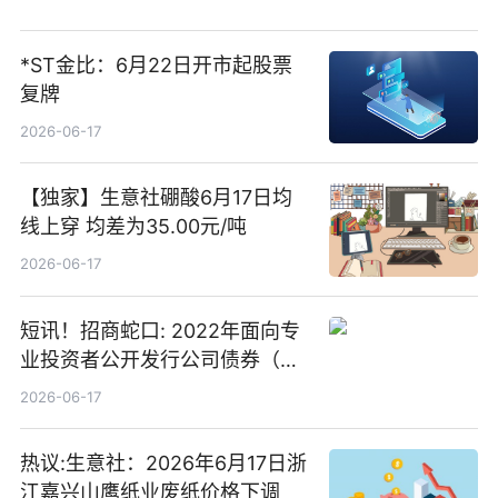
*ST金比：6月22日开市起股票
复牌
2026-06-17
【独家】生意社硼酸6月17日均
线上穿 均差为35.00元/吨
2026-06-17
短讯！招商蛇口: 2022年面向专
业投资者公开发行公司债券（第
二期）（品种二）2026年付息公
2026-06-17
告
热议:生意社：2026年6月17日浙
江嘉兴山鹰纸业废纸价格下调