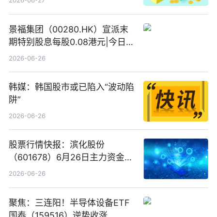
2026-06-27
景福集团（00280.HK）宣派末
期特别股息每股0.08港元|今日快
看
2026-06-26
韩媒：韩国股市或已陷入“波动陷
阱”
2026-06-26
股票行情快报：滨化股份
（601678）6月26日主力资金净
卖出5964.34万元
2026-06-26
聚焦：三连阳！半导体设备ETF
国泰（159516）逆势收涨