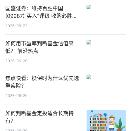
国盛证券：维持百胜中国
(09987)“买入”评级 收购必胜客
中国增厚利润加速成长 信息
2026-06-22
如何用市盈率判断基金估值高
低？ 前沿热点
2026-06-20
焦点快看：投保时为什么优先选
重疾险？
2026-06-20
如何判断基金定投适合长期持
有？
2026-06-20