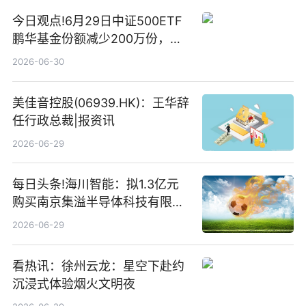
今日观点!6月29日中证500ETF
鹏华基金份额减少200万份，重
仓股亨通光电、赤峰黄金、佰维
2026-06-30
存储
美佳音控股(06939.HK)：王华辞
任行政总裁|报资讯
2026-06-29
每日头条!海川智能：拟1.3亿元
购买南京集溢半导体科技有限公
司15.3%股权
2026-06-29
看热讯：徐州云龙：星空下赴约
沉浸式体验烟火文明夜