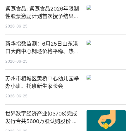
紫燕食品: 紫燕食品2026年限制
性股票激励计划首次授予结果公
告-微资讯
2026-06-25
新华指数监测：6月25日山东港
口大商中心钢坯价格平稳、热轧
C料价格微幅下跌
2026-06-25
苏州市相城区黄桥中心幼儿园举
办小班、托班新生家长会
2026-06-25
世界数字经济产业(03708)完成
发行合共5600万股认购股份 净
筹约1007万港元 独家焦点
2026-06-25