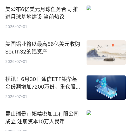
美公布6亿美元月球任务合同 推
进月球基地建设 当前热议
2026-07-01
美国铝业将以最高56亿美元收购
South32的铝资产
2026-07-01
视讯！6月30日通信ETF银华基
金份额增加7200万份，重仓股新
易盛、中际旭创、立讯精密
2026-07-01
昆山瑞景宜拓精密加工有限公司
成立 注册资本10万人民币