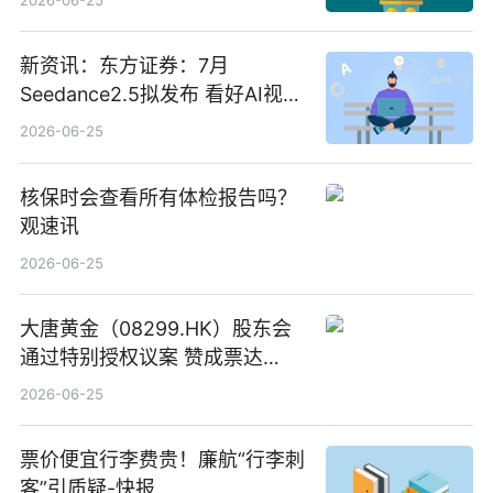
新资讯：东方证券：7月
Seedance2.5拟发布 看好AI视频
创作工作流进一步提效
2026-06-25
核保时会查看所有体检报告吗？
观速讯
2026-06-25
大唐黄金（08299.HK）股东会
通过特别授权议案 赞成票达
100%_新动态
2026-06-25
票价便宜行李费贵！廉航“行李刺
客”引质疑-快报