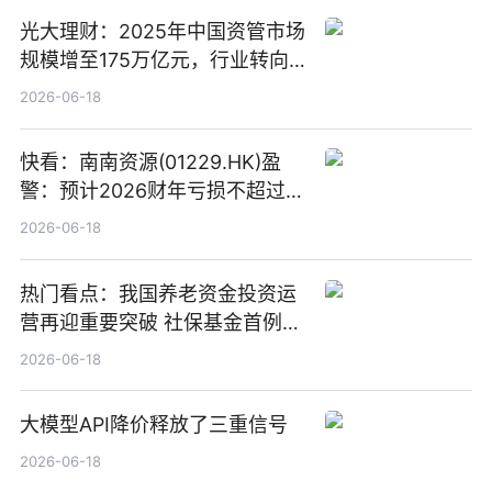
光大理财：2025年中国资管市场
规模增至175万亿元，行业转向
“量质并重”
2026-06-18
快看：南南资源(01229.HK)盈
警：预计2026财年亏损不超过
1000万港元
2026-06-18
热门看点：我国养老资金投资运
营再迎重要突破 社保基金首例期
货账户完成开立
2026-06-18
大模型API降价释放了三重信号
2026-06-18