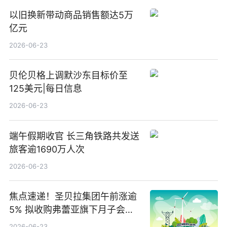
以旧换新带动商品销售额达5万
亿元
2026-06-23
贝伦贝格上调默沙东目标价至
125美元|每日信息
2026-06-23
端午假期收官 长三角铁路共发送
旅客逾1690万人次
2026-06-23
焦点速递！圣贝拉集团午前涨逾
5% 拟收购弗蕾亚旗下月子会所
业务少数股权
2026-06-23