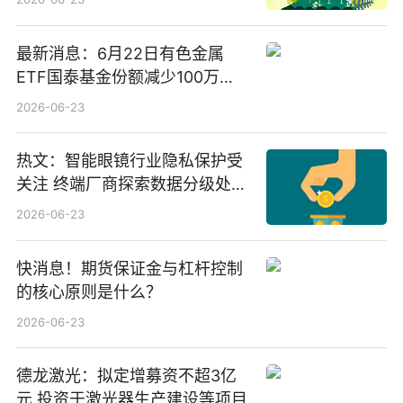
最新消息：6月22日有色金属
ETF国泰基金份额减少100万
份，重仓股紫金矿业、洛阳钼
2026-06-23
业、北方稀土
热文：智能眼镜行业隐私保护受
关注 终端厂商探索数据分级处理
等方案
2026-06-23
快消息！期货保证金与杠杆控制
的核心原则是什么？
2026-06-23
德龙激光：拟定增募资不超3亿
元 投资于激光器生产建设等项目