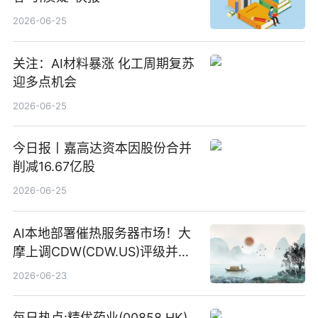
2026-06-25
关注：AI材料暴涨 化工周期复苏
迎多点机会
2026-06-25
今日报丨嘉高达资本因股份合并
削减16.67亿股
2026-06-25
AI本地部署催热服务器市场！大
摩上调CDW(CDW.US)评级并看
高IBM(IBM.US)戴尔(DELL.US)
2026-06-23
目标价
每日热点:精优药业(00858.HK)