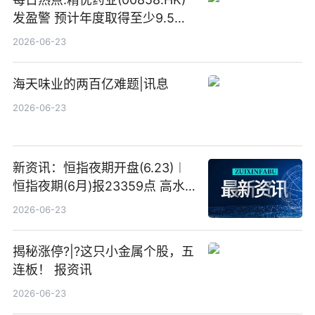
发盈警 预计年度取得至少9.5亿
港元的亏损 同比盈转亏
2026-06-23
海天味业的两百亿难题|讯息
2026-06-23
新资讯：恒指夜期开盘(6.23)︱
恒指夜期(6月)报23359点 高水
23点
2026-06-23
揭秘涨停?|?这只小金属个股，五
连板！ 报资讯
2026-06-23