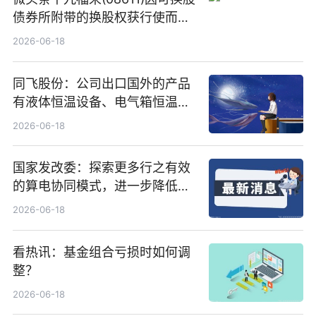
债券所附带的换股权获行使而发
行5200万股
2026-06-18
同飞股份：公司出口国外的产品
有液体恒温设备、电气箱恒温装
置、纯水冷却单元和特种换热器
2026-06-18
国家发改委：探索更多行之有效
的算电协同模式，进一步降低网
络传输时延_最资讯
2026-06-18
看热讯：基金组合亏损时如何调
整？
2026-06-18