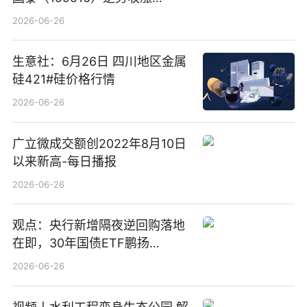
3.5%，近10日累计净流入超65
2026-06-26
亿元
生意社：6月26日 四川地区金属
硅421#硅价格行情
2026-06-26
广立微成交额创2022年8月10日
以来新高-每日播报
2026-06-26
观点：央行新增隔夜逆回购落地
在即，30年国债ETF鹏扬
(511090) 盘中小幅上涨
2026-06-26