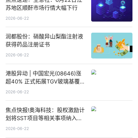
苏地区顺酐市场行情大幅下行
2026-06-22
润都股份：硝酸异山梨酯注射液
获得药品注册证书
2026-06-22
港股异动 | 中国宏光(08646)涨
超40% 正式拓展TGV玻璃基覆铜
板新材料业务
2026-06-22
焦点快报!奥海科技：股权激励计
划将SST项目等相关事项纳入专
项业务发展考核指标
2026-06-22