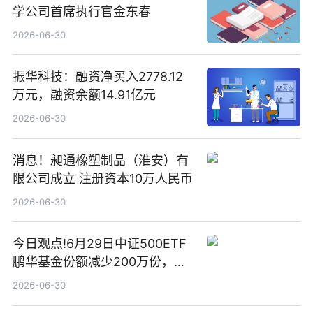
学公司首席执行官金东春
2026-06-30
振华科技：融资净买入2778.12
万元，融资余额14.91亿元
2026-06-30
消息！昶通橡塑制品（淮安）有
限公司成立 注册资本10万人民币
2026-06-30
今日观点!6月29日中证500ETF
鹏华基金份额减少200万份，重
仓股亨通光电、赤峰黄金、佰维
2026-06-30
存储