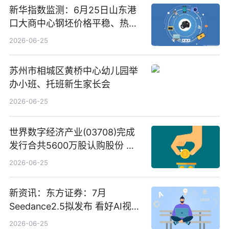
新华指数监测：6月25日山东港
口大商中心钢坯价格平稳、热轧
C料价格微幅下跌
2026-06-25
苏州市相城区黄桥中心幼儿园举
办小班、托班新生家长会
2026-06-25
世界数字经济产业(03708)完成
发行合共5600万股认购股份 净
筹约1007万港元 独家焦点
2026-06-25
新资讯：东方证券：7月
Seedance2.5拟发布 看好AI视频
创作工作流进一步提效
2026-06-25