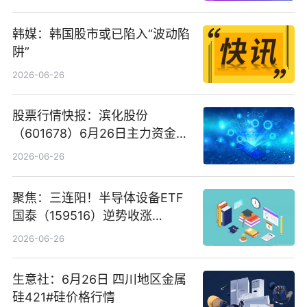
韩媒：韩国股市或已陷入“波动陷
阱”
2026-06-26
股票行情快报：滨化股份
（601678）6月26日主力资金净
卖出5964.34万元
2026-06-26
聚焦：三连阳！半导体设备ETF
国泰（159516）逆势收涨
3.5%，近10日累计净流入超65
2026-06-26
亿元
生意社：6月26日 四川地区金属
硅421#硅价格行情