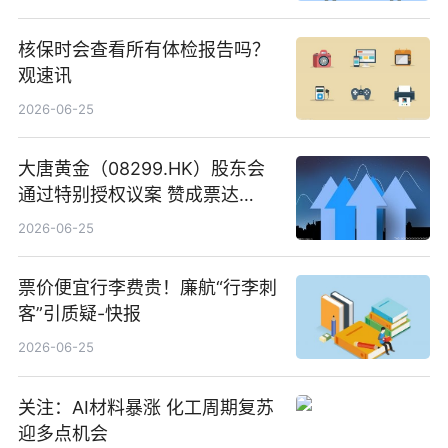
核保时会查看所有体检报告吗？
观速讯
2026-06-25
大唐黄金（08299.HK）股东会
通过特别授权议案 赞成票达
100%_新动态
2026-06-25
票价便宜行李费贵！廉航“行李刺
客”引质疑-快报
2026-06-25
关注：AI材料暴涨 化工周期复苏
迎多点机会