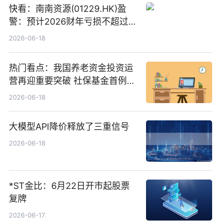
快看：南南资源(01229.HK)盈
警：预计2026财年亏损不超过
1000万港元
2026-06-18
热门看点：我国养老资金投资运
营再迎重要突破 社保基金首例期
货账户完成开立
2026-06-18
大模型API降价释放了三重信号
2026-06-18
*ST金比：6月22日开市起股票
复牌
2026-06-17