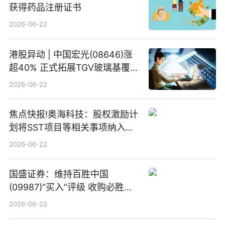
获得药品注册证书
2026-06-22
港股异动 | 中国宏光(08646)涨
超40% 正式拓展TGV玻璃基覆铜
板新材料业务
2026-06-22
焦点快报!奥海科技：股权激励计
划将SST项目等相关事项纳入专
项业务发展考核指标
2026-06-22
国盛证券：维持百胜中国
(09987)“买入”评级 收购必胜客
中国增厚利润加速成长 信息
2026-06-22