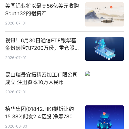
美国铝业将以最高56亿美元收购
South32的铝资产
2026-07-01
视讯！6月30日通信ETF银华基
金份额增加7200万份，重仓股新
易盛、中际旭创、立讯精密
2026-07-01
昆山瑞景宜拓精密加工有限公司
成立 注册资本10万人民币
2026-07-01
植华集团(01842.HK)拟折让约
15.38%配发2.4亿股 净筹780万
港元
2026-06-30