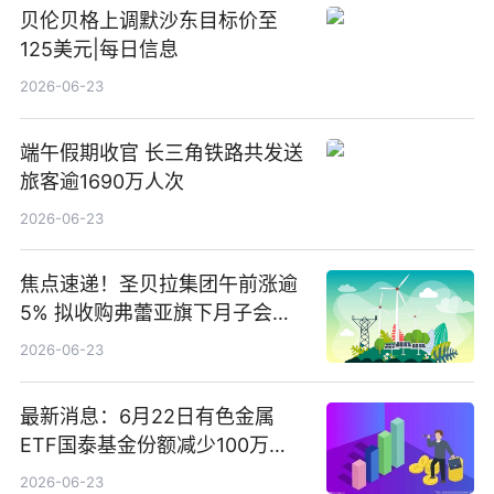
贝伦贝格上调默沙东目标价至
125美元|每日信息
2026-06-23
端午假期收官 长三角铁路共发送
旅客逾1690万人次
2026-06-23
焦点速递！圣贝拉集团午前涨逾
5% 拟收购弗蕾亚旗下月子会所
业务少数股权
2026-06-23
最新消息：6月22日有色金属
ETF国泰基金份额减少100万
份，重仓股紫金矿业、洛阳钼
2026-06-23