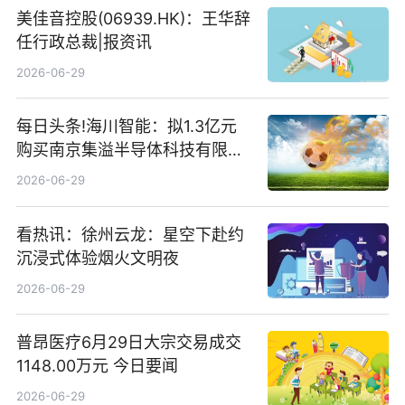
美佳音控股(06939.HK)：王华辞
任行政总裁|报资讯
2026-06-29
每日头条!海川智能：拟1.3亿元
购买南京集溢半导体科技有限公
司15.3%股权
2026-06-29
看热讯：徐州云龙：星空下赴约
沉浸式体验烟火文明夜
2026-06-29
普昂医疗6月29日大宗交易成交
1148.00万元 今日要闻
2026-06-29