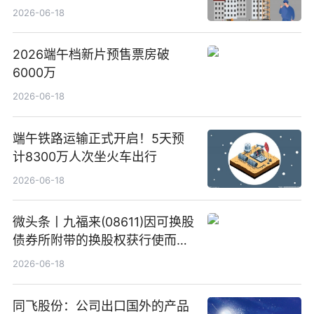
2026-06-18
2026端午档新片预售票房破
6000万
2026-06-18
端午铁路运输正式开启！5天预
计8300万人次坐火车出行
2026-06-18
微头条丨九福来(08611)因可换股
债券所附带的换股权获行使而发
行5200万股
2026-06-18
同飞股份：公司出口国外的产品