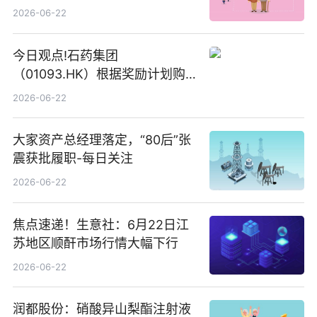
2026-06-22
今日观点!石药集团
（01093.HK）根据奖励计划购
回580万股
2026-06-22
大家资产总经理落定，“80后”张
震获批履职-每日关注
2026-06-22
焦点速递！生意社：6月22日江
苏地区顺酐市场行情大幅下行
2026-06-22
润都股份：硝酸异山梨酯注射液