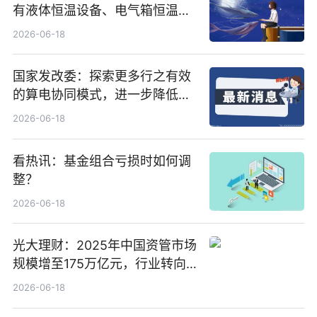
有液体恒温设备、电气箱恒温装
置、纯水冷却单元和特种换热器
2026-06-18
国家发改委：探索更多行之有效
的算电协同模式，进一步降低网
络传输时延_最资讯
2026-06-18
看热讯：基金组合亏损时如何调
整？
2026-06-18
光大理财：2025年中国资管市场
规模增至175万亿元，行业转向
“量质并重”
2026-06-18