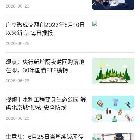
2026-06-26
广立微成交额创2022年8月10日
以来新高-每日播报
2026-06-26
观点：央行新增隔夜逆回购落地
在即，30年国债ETF鹏扬
(511090) 盘中小幅上涨
2026-06-26
视频丨水利工程变身生态公园 解
码北京城“硬核”安全防线
2026-06-26
生意社：6月25日当周纯碱库存