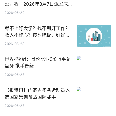
公司将于2026年8月7日派发末
期股息每股人民币0.013元 每日
2026-06-29
焦点
考不上好大学？找不到好工作？
收入不称心？按时吃饭、好好睡
觉
2026-06-28
世界杯K组：哥伦比亚0:0战平葡
萄牙 携手晋级
2026-06-28
【报资讯】内蒙古多名运动员入
选国家集训备战国际赛事
2026-06-28