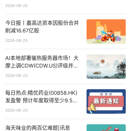
2026-06-25
今日报丨嘉高达资本因股份合并
削减16.67亿股
2026-06-25
AI本地部署催热服务器市场！大
摩上调CDW(CDW.US)评级并看
高IBM(IBM.US)戴尔(DELL.US)
2026-06-23
目标价
每日热点:精优药业(00858.HK)
发盈警 预计年度取得至少9.5亿
港元的亏损 同比盈转亏
2026-06-23
海天味业的两百亿难题|讯息