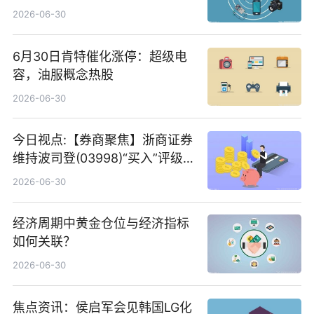
2026-06-30
6月30日肯特催化涨停：超级电
容，油服概念热股
2026-06-30
今日视点:【券商聚焦】浙商证券
维持波司登(03998)“买入”评级
指其业绩高质量稳增长
2026-06-30
经济周期中黄金仓位与经济指标
如何关联？
2026-06-30
焦点资讯：侯启军会见韩国LG化