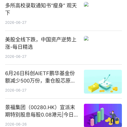
多所高校录取通知书“瘦身” 观天
下
2026-06-27
美股全线下跌，中国资产逆势上
涨-每日精选
2026-06-27
6月26日科创AIETF鹏华基金份
额减少500万份，重仓股芯原股
份、寒武纪、澜起科技 观速讯
2026-06-27
景福集团（00280.HK）宣派末
期特别股息每股0.08港元|今日快
看
2026-06-26