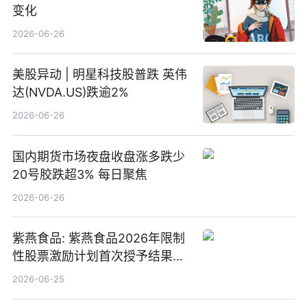
变化
2026-06-26
美股异动 | 明星科技股普跌 英伟
达(NVDA.US)跌逾2%
2026-06-26
国内期货市场夜盘收盘涨多跌少
20号胶跌超3% 每日聚焦
2026-06-26
紫燕食品: 紫燕食品2026年限制
性股票激励计划首次授予结果公
告-微资讯
2026-06-25