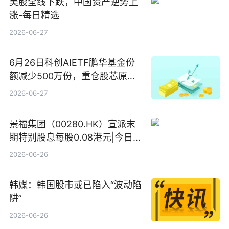
美股全线下跌，中国资产逆势上
涨-每日精选
2026-06-27
6月26日科创AIETF鹏华基金份
额减少500万份，重仓股芯原股
份、寒武纪、澜起科技 观速讯
2026-06-27
景福集团（00280.HK）宣派末
期特别股息每股0.08港元|今日快
看
2026-06-26
韩媒：韩国股市或已陷入“波动陷
阱”
2026-06-26