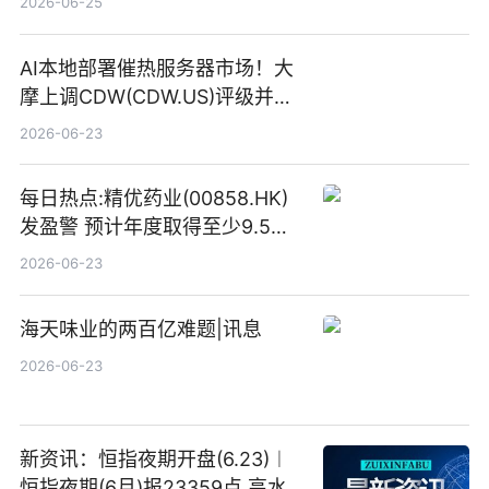
2026-06-25
AI本地部署催热服务器市场！大
摩上调CDW(CDW.US)评级并看
高IBM(IBM.US)戴尔(DELL.US)
2026-06-23
目标价
每日热点:精优药业(00858.HK)
发盈警 预计年度取得至少9.5亿
港元的亏损 同比盈转亏
2026-06-23
海天味业的两百亿难题|讯息
2026-06-23
新资讯：恒指夜期开盘(6.23)︱
恒指夜期(6月)报23359点 高水