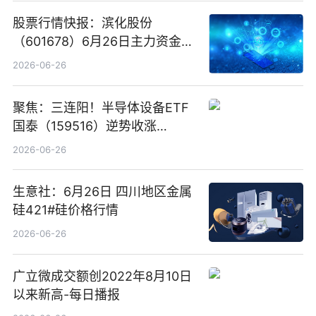
股票行情快报：滨化股份
（601678）6月26日主力资金净
卖出5964.34万元
2026-06-26
聚焦：三连阳！半导体设备ETF
国泰（159516）逆势收涨
3.5%，近10日累计净流入超65
2026-06-26
亿元
生意社：6月26日 四川地区金属
硅421#硅价格行情
2026-06-26
广立微成交额创2022年8月10日
以来新高-每日播报