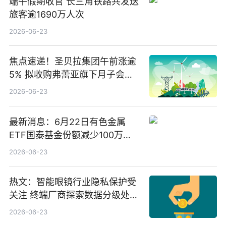
端午假期收官 长三角铁路共发送
旅客逾1690万人次
2026-06-23
焦点速递！圣贝拉集团午前涨逾
5% 拟收购弗蕾亚旗下月子会所
业务少数股权
2026-06-23
最新消息：6月22日有色金属
ETF国泰基金份额减少100万
份，重仓股紫金矿业、洛阳钼
2026-06-23
业、北方稀土
热文：智能眼镜行业隐私保护受
关注 终端厂商探索数据分级处理
等方案
2026-06-23