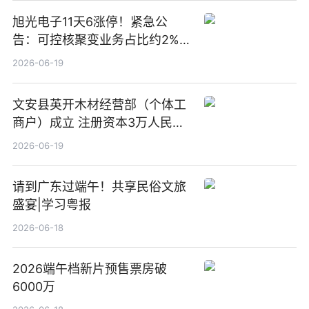
旭光电子11天6涨停！紧急公
告：可控核聚变业务占比约2%！
前沿热点
2026-06-19
文安县英开木材经营部（个体工
商户）成立 注册资本3万人民币
新要闻
2026-06-19
请到广东过端午！共享民俗文旅
盛宴|学习粤报
2026-06-18
2026端午档新片预售票房破
6000万