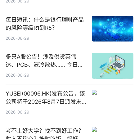
2026-06-29
每日短讯：什么是银行理财产品
的风险等级R1到R5？
2026-06-29
多只A股公告！涉及供货英伟
达、PCB、液冷散热…… 今日快
讯
2026-06-29
YUSEI(00096.HK)发布公告，该
公司将于2026年8月7日派发末
期股息每股人民币0.013元 每日
2026-06-29
焦点
考不上好大学？找不到好工作？
收入不称心？按时吃饭、好好睡