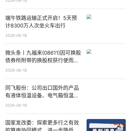
2026-06-18
端午铁路运输正式开启！5天预
计8300万人次坐火车出行
2026-06-18
微头条丨九福来(08611)因可换股
债券所附带的换股权获行使而发
行5200万股
2026-06-18
同飞股份：公司出口国外的产品
有液体恒温设备、电气箱恒温装
置、纯水冷却单元和特种换热器
2026-06-18
国家发改委：探索更多行之有效
的算电协同模式，进一步降低网