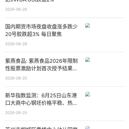
2026-06-26
国内期货市场夜盘收盘涨多跌少
20号胶跌超3% 每日聚焦
2026-06-26
紫燕食品: 紫燕食品2026年限制
性股票激励计划首次授予结果公
告-微资讯
2026-06-25
新华指数监测：6月25日山东港
口大商中心钢坯价格平稳、热轧
C料价格微幅下跌
2026-06-25