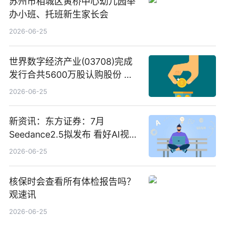
苏州市相城区黄桥中心幼儿园举
办小班、托班新生家长会
2026-06-25
世界数字经济产业(03708)完成
发行合共5600万股认购股份 净
筹约1007万港元 独家焦点
2026-06-25
新资讯：东方证券：7月
Seedance2.5拟发布 看好AI视频
创作工作流进一步提效
2026-06-25
核保时会查看所有体检报告吗？
观速讯
2026-06-25