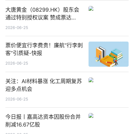
大唐黄金（08299.HK）股东会
通过特别授权议案 赞成票达
100%_新动态
2026-06-25
票价便宜行李费贵！廉航“行李刺
客”引质疑-快报
2026-06-25
关注：AI材料暴涨 化工周期复苏
迎多点机会
2026-06-25
今日报丨嘉高达资本因股份合并
削减16.67亿股