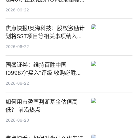
板新材料业务
2026-06-22
焦点快报!奥海科技：股权激励计
划将SST项目等相关事项纳入专
项业务发展考核指标
2026-06-22
国盛证券：维持百胜中国
(09987)“买入”评级 收购必胜客
中国增厚利润加速成长 信息
2026-06-22
如何用市盈率判断基金估值高
低？ 前沿热点
2026-06-20