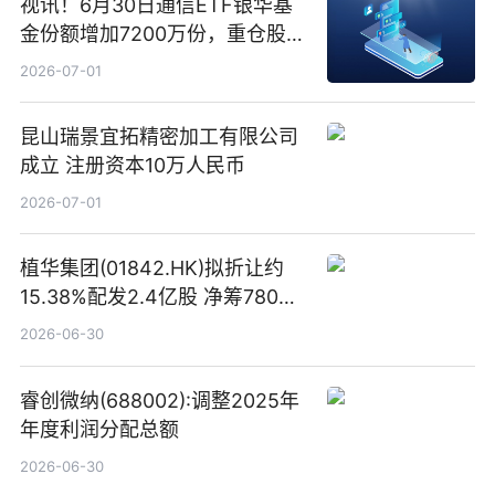
视讯！6月30日通信ETF银华基
金份额增加7200万份，重仓股新
易盛、中际旭创、立讯精密
2026-07-01
昆山瑞景宜拓精密加工有限公司
成立 注册资本10万人民币
2026-07-01
植华集团(01842.HK)拟折让约
15.38%配发2.4亿股 净筹780万
港元
2026-06-30
睿创微纳(688002):调整2025年
年度利润分配总额
2026-06-30