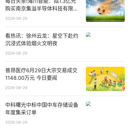
每日头条!海川智能：拟1.3亿元
购买南京集溢半导体科技有限公
司15.3%股权
2026-06-29
看热讯：徐州云龙：星空下赴约
沉浸式体验烟火文明夜
2026-06-29
普昂医疗6月29日大宗交易成交
1148.00万元 今日要闻
2026-06-29
中科曙光中标中国中车存储设备
年度集采订单
2026-06-29