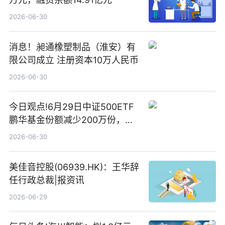
2026-06-30
消息！昶通橡塑制品（淮安）有
限公司成立 注册资本10万人民币
2026-06-30
今日观点!6月29日中证500ETF
鹏华基金份额减少200万份，重
仓股亨通光电、赤峰黄金、佰维
2026-06-30
存储
美佳音控股(06939.HK)：王华辞
任行政总裁|报资讯
2026-06-29