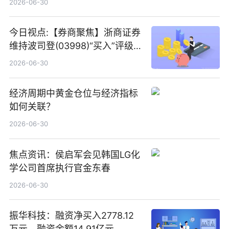
2026-06-30
今日视点:【券商聚焦】浙商证券
维持波司登(03998)“买入”评级
指其业绩高质量稳增长
2026-06-30
经济周期中黄金仓位与经济指标
如何关联？
2026-06-30
焦点资讯：侯启军会见韩国LG化
学公司首席执行官金东春
2026-06-30
振华科技：融资净买入2778.12
万元，融资余额14.91亿元