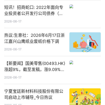
短讯！招商蛇口: 2022年面向专
业投资者公开发行公司债券（第
二期）（品种二）2026年付息公
2026-06-17
告
热议:生意社：2026年6月17日浙
江嘉兴山鹰纸业废纸价格下调
2026-06-17
【新要闻】国美零售(00493.HK)
涨超9%，截至发稿，涨9.09%，
报0.012港元，成交额37.26万港
2026-06-17
元
宁夏宝廷新材料科技股份有限公
司启动上市辅导_今日热议