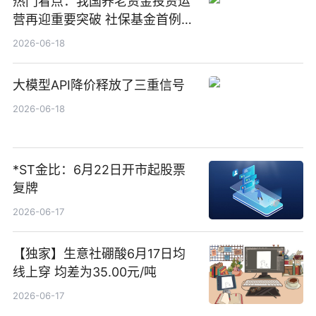
热门看点：我国养老资金投资运
营再迎重要突破 社保基金首例期
货账户完成开立
2026-06-18
大模型API降价释放了三重信号
2026-06-18
*ST金比：6月22日开市起股票
复牌
2026-06-17
【独家】生意社硼酸6月17日均
线上穿 均差为35.00元/吨
2026-06-17