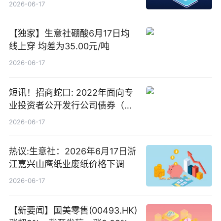
2026-06-17
【独家】生意社硼酸6月17日均
线上穿 均差为35.00元/吨
2026-06-17
短讯！招商蛇口: 2022年面向专
业投资者公开发行公司债券（第
二期）（品种二）2026年付息公
2026-06-17
告
热议:生意社：2026年6月17日浙
江嘉兴山鹰纸业废纸价格下调
2026-06-17
【新要闻】国美零售(00493.HK)