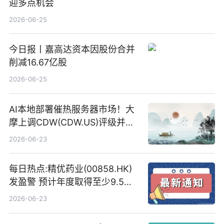
迎多点机会
2026-06-25
今日报丨嘉高达资本因股份合并
削减16.67亿股
2026-06-25
AI本地部署催热服务器市场！大
摩上调CDW(CDW.US)评级并看
高IBM(IBM.US)戴尔(DELL.US)
2026-06-23
目标价
每日热点:精优药业(00858.HK)
发盈警 预计年度取得至少9.5亿
港元的亏损 同比盈转亏
2026-06-23