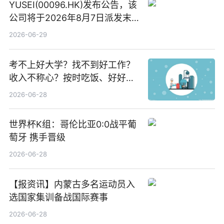
YUSEI(00096.HK)发布公告，该
公司将于2026年8月7日派发末
期股息每股人民币0.013元 每日
2026-06-29
焦点
考不上好大学？找不到好工作？
收入不称心？按时吃饭、好好睡
觉
2026-06-28
世界杯K组：哥伦比亚0:0战平葡
萄牙 携手晋级
2026-06-28
【报资讯】内蒙古多名运动员入
选国家集训备战国际赛事
2026-06-28