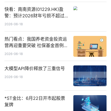
快看：南南资源(01229.HK)盈
警：预计2026财年亏损不超过
1000万港元
2026-06-18
热门看点：我国养老资金投资运
营再迎重要突破 社保基金首例期
货账户完成开立
2026-06-18
大模型API降价释放了三重信号
2026-06-18
*ST金比：6月22日开市起股票
复牌