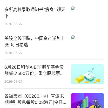
多所高校录取通知书“瘦身” 观天
下
2026-06-27
美股全线下跌，中国资产逆势上
涨-每日精选
2026-06-27
6月26日科创AIETF鹏华基金份
额减少500万份，重仓股芯原股
份、寒武纪、澜起科技 观速讯
2026-06-27
景福集团（00280.HK）宣派末
期特别股息每股0.08港元|今日快