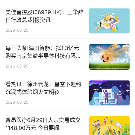
美佳音控股(06939.HK)：王华辞
任行政总裁|报资讯
2026-06-29
每日头条!海川智能：拟1.3亿元
购买南京集溢半导体科技有限公
司15.3%股权
2026-06-29
看热讯：徐州云龙：星空下赴约
沉浸式体验烟火文明夜
2026-06-29
普昂医疗6月29日大宗交易成交
1148.00万元 今日要闻