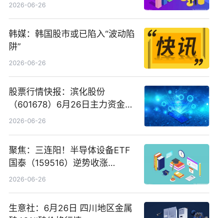
看
2026-06-26
韩媒：韩国股市或已陷入“波动陷
阱”
2026-06-26
股票行情快报：滨化股份
（601678）6月26日主力资金净
卖出5964.34万元
2026-06-26
聚焦：三连阳！半导体设备ETF
国泰（159516）逆势收涨
3.5%，近10日累计净流入超65
2026-06-26
亿元
生意社：6月26日 四川地区金属