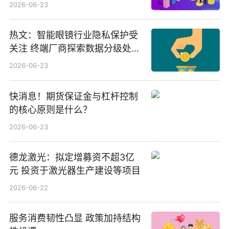
份，重仓股紫金矿业、洛阳钼
2026-06-23
业、北方稀土
热文：智能眼镜行业隐私保护受
关注 终端厂商探索数据分级处理
等方案
2026-06-23
快消息！期货保证金与杠杆控制
的核心原则是什么？
2026-06-23
德龙激光：拟定增募资不超3亿
元 投资于激光器生产建设等项目
2026-06-22
服务消费韧性凸显 政策加持结构