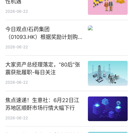
性机遇
2026-06-22
今日观点!石药集团
（01093.HK）根据奖励计划购
回580万股
2026-06-22
大家资产总经理落定，“80后”张
震获批履职-每日关注
2026-06-22
焦点速递！生意社：6月22日江
苏地区顺酐市场行情大幅下行
2026-06-22