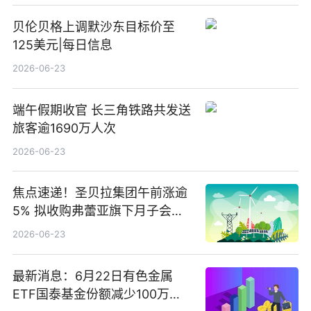
贝伦贝格上调默沙东目标价至
125美元|每日信息
2026-06-23
端午假期收官 长三角铁路共发送
旅客逾1690万人次
2026-06-23
焦点速递！圣贝拉集团午前涨逾
5% 拟收购弗蕾亚旗下月子会所
业务少数股权
2026-06-23
最新消息：6月22日有色金属
ETF国泰基金份额减少100万