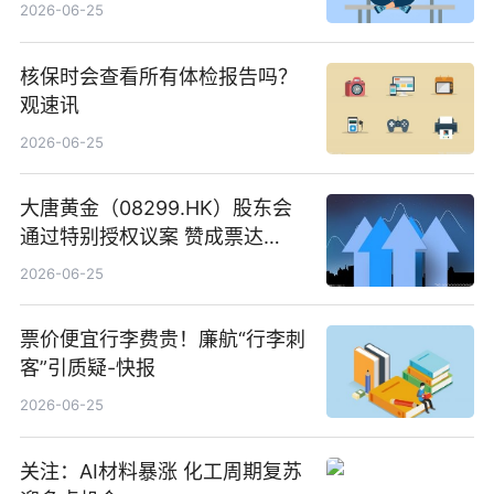
创作工作流进一步提效
2026-06-25
核保时会查看所有体检报告吗？
观速讯
2026-06-25
大唐黄金（08299.HK）股东会
通过特别授权议案 赞成票达
100%_新动态
2026-06-25
票价便宜行李费贵！廉航“行李刺
客”引质疑-快报
2026-06-25
关注：AI材料暴涨 化工周期复苏