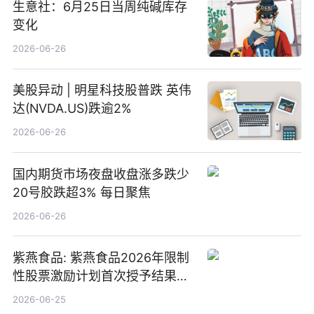
生意社：6月25日当周纯碱库存
变化
2026-06-26
美股异动 | 明星科技股普跌 英伟
达(NVDA.US)跌逾2%
2026-06-26
国内期货市场夜盘收盘涨多跌少
20号胶跌超3% 每日聚焦
2026-06-26
紫燕食品: 紫燕食品2026年限制
性股票激励计划首次授予结果公
告-微资讯
2026-06-25