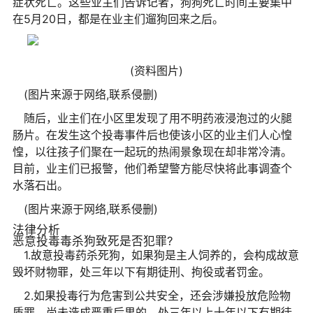
症状死亡。这些业主们告诉记者，狗狗死亡时间主要集中
在5月20日，都是在业主们遛狗回来之后。
(资料图片)
(图片来源于网络,联系侵删)
随后，业主们在小区里发现了用不明药液浸泡过的火腿
肠片。在发生这个投毒事件后也使该小区的业主们人心惶
惶，以往孩子们聚在一起玩的热闹景象现在却非常冷清。
目前，业主们已报警，他们希望警方能尽快将此事调查个
水落石出。
(图片来源于网络,联系侵删)
法律分析
恶意投毒毒杀狗致死是否犯罪?
1.故意投毒药杀死狗，如果狗是主人饲养的，会构成故意
毁坏财物罪，处三年以下有期徒刑、拘役或者罚金。
2.如果投毒行为危害到公共安全，还会涉嫌投放危险物
质罪，尚未造成严重后果的，处三年以上十年以下有期徒