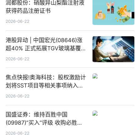
润都股份：硝酸异山梨酯注射液
获得药品注册证书
2026-06-22
港股异动 | 中国宏光(08646)涨
超40% 正式拓展TGV玻璃基覆铜
板新材料业务
2026-06-22
焦点快报!奥海科技：股权激励计
划将SST项目等相关事项纳入专
项业务发展考核指标
2026-06-22
国盛证券：维持百胜中国
(09987)“买入”评级 收购必胜客
中国增厚利润加速成长 信息
2026-06-22