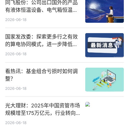
同飞股份：公司出口国外的产品
有液体恒温设备、电气箱恒温装
置、纯水冷却单元和特种换热器
2026-06-18
国家发改委：探索更多行之有效
的算电协同模式，进一步降低网
络传输时延_最资讯
2026-06-18
看热讯：基金组合亏损时如何调
整？
2026-06-18
光大理财：2025年中国资管市场
规模增至175万亿元，行业转向
“量质并重”
2026-06-18