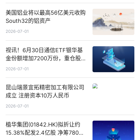
美国铝业将以最高56亿美元收购
South32的铝资产
2026-07-01
视讯！6月30日通信ETF银华基
金份额增加7200万份，重仓股新
易盛、中际旭创、立讯精密
2026-07-01
昆山瑞景宜拓精密加工有限公司
成立 注册资本10万人民币
2026-07-01
植华集团(01842.HK)拟折让约
15.38%配发2.4亿股 净筹780万