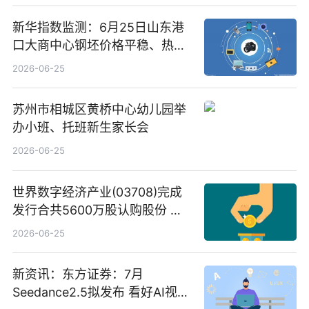
新华指数监测：6月25日山东港
口大商中心钢坯价格平稳、热轧
C料价格微幅下跌
2026-06-25
苏州市相城区黄桥中心幼儿园举
办小班、托班新生家长会
2026-06-25
世界数字经济产业(03708)完成
发行合共5600万股认购股份 净
筹约1007万港元 独家焦点
2026-06-25
新资讯：东方证券：7月
Seedance2.5拟发布 看好AI视频