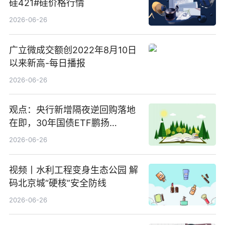
硅421#硅价格行情
2026-06-26
广立微成交额创2022年8月10日
以来新高-每日播报
2026-06-26
观点：央行新增隔夜逆回购落地
在即，30年国债ETF鹏扬
(511090) 盘中小幅上涨
2026-06-26
视频丨水利工程变身生态公园 解
码北京城“硬核”安全防线
2026-06-26