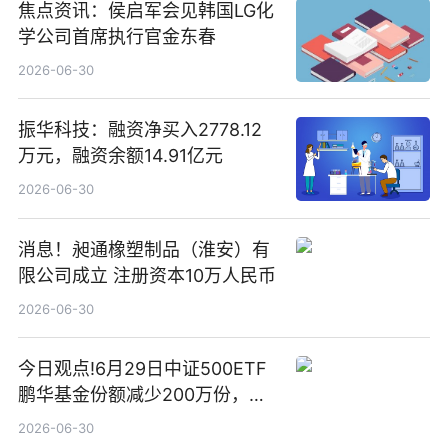
焦点资讯：侯启军会见韩国LG化
学公司首席执行官金东春
2026-06-30
振华科技：融资净买入2778.12
万元，融资余额14.91亿元
2026-06-30
消息！昶通橡塑制品（淮安）有
限公司成立 注册资本10万人民币
2026-06-30
今日观点!6月29日中证500ETF
鹏华基金份额减少200万份，重
仓股亨通光电、赤峰黄金、佰维
2026-06-30
存储