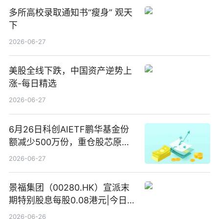
多所高校录取通知书“瘦身” 观天
下
2026-06-27
美股全线下跌，中国资产逆势上
涨-每日精选
2026-06-27
6月26日科创AIETF鹏华基金份
额减少500万份，重仓股芯原股
份、寒武纪、澜起科技 观速讯
2026-06-27
景福集团（00280.HK）宣派末
期特别股息每股0.08港元|今日快
看
2026-06-26