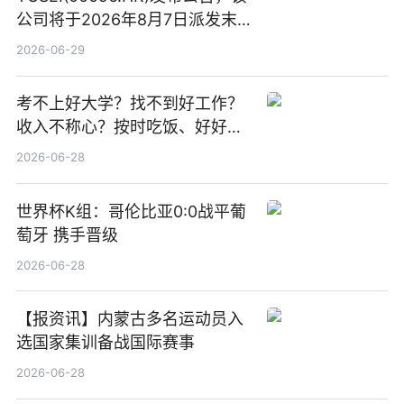
公司将于2026年8月7日派发末
期股息每股人民币0.013元 每日
2026-06-29
焦点
考不上好大学？找不到好工作？
收入不称心？按时吃饭、好好睡
觉
2026-06-28
世界杯K组：哥伦比亚0:0战平葡
萄牙 携手晋级
2026-06-28
【报资讯】内蒙古多名运动员入
选国家集训备战国际赛事
2026-06-28