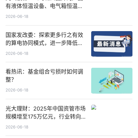
有液体恒温设备、电气箱恒温装
置、纯水冷却单元和特种换热器
2026-06-18
国家发改委：探索更多行之有效
的算电协同模式，进一步降低网
络传输时延_最资讯
2026-06-18
看热讯：基金组合亏损时如何调
整？
2026-06-18
光大理财：2025年中国资管市场
规模增至175万亿元，行业转向
“量质并重”
2026-06-18