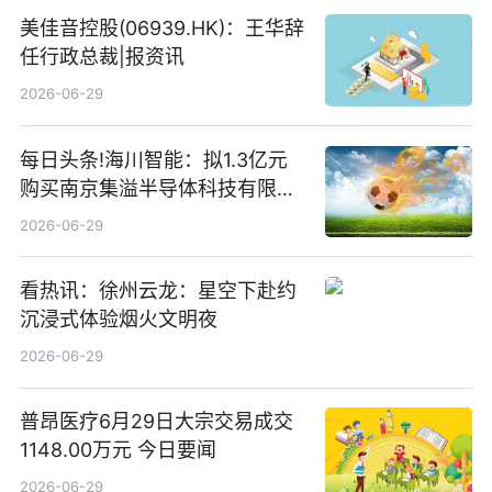
美佳音控股(06939.HK)：王华辞
任行政总裁|报资讯
2026-06-29
每日头条!海川智能：拟1.3亿元
购买南京集溢半导体科技有限公
司15.3%股权
2026-06-29
看热讯：徐州云龙：星空下赴约
沉浸式体验烟火文明夜
2026-06-29
普昂医疗6月29日大宗交易成交
1148.00万元 今日要闻
2026-06-29