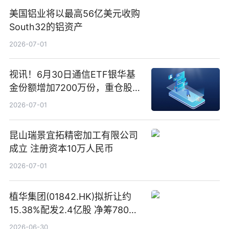
美国铝业将以最高56亿美元收购
South32的铝资产
2026-07-01
视讯！6月30日通信ETF银华基
金份额增加7200万份，重仓股新
易盛、中际旭创、立讯精密
2026-07-01
昆山瑞景宜拓精密加工有限公司
成立 注册资本10万人民币
2026-07-01
植华集团(01842.HK)拟折让约
15.38%配发2.4亿股 净筹780万
港元
2026-06-30