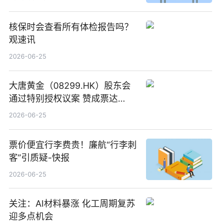
核保时会查看所有体检报告吗？
观速讯
2026-06-25
大唐黄金（08299.HK）股东会
通过特别授权议案 赞成票达
100%_新动态
2026-06-25
票价便宜行李费贵！廉航“行李刺
客”引质疑-快报
2026-06-25
关注：AI材料暴涨 化工周期复苏
迎多点机会