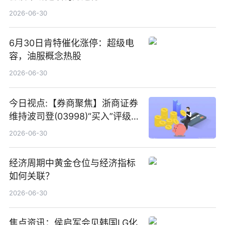
2026-06-30
6月30日肯特催化涨停：超级电
容，油服概念热股
2026-06-30
今日视点:【券商聚焦】浙商证券
维持波司登(03998)“买入”评级
指其业绩高质量稳增长
2026-06-30
经济周期中黄金仓位与经济指标
如何关联？
2026-06-30
焦点资讯：侯启军会见韩国LG化