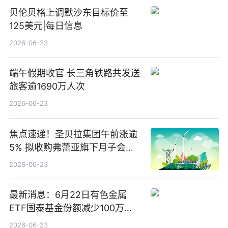
贝伦贝格上调默沙东目标价至
125美元|每日信息
2026-06-23
端午假期收官 长三角铁路共发送
旅客逾1690万人次
2026-06-23
焦点速递！圣贝拉集团午前涨逾
5% 拟收购弗蕾亚旗下月子会所
业务少数股权
2026-06-23
最新消息：6月22日有色金属
ETF国泰基金份额减少100万
份，重仓股紫金矿业、洛阳钼
2026-06-23