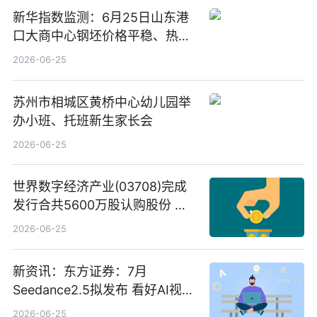
新华指数监测：6月25日山东港
口大商中心钢坯价格平稳、热轧
C料价格微幅下跌
2026-06-25
苏州市相城区黄桥中心幼儿园举
办小班、托班新生家长会
2026-06-25
世界数字经济产业(03708)完成
发行合共5600万股认购股份 净
筹约1007万港元 独家焦点
2026-06-25
新资讯：东方证券：7月
Seedance2.5拟发布 看好AI视频
创作工作流进一步提效
2026-06-25