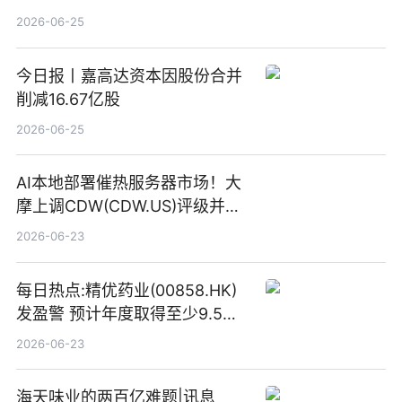
2026-06-25
今日报丨嘉高达资本因股份合并
削减16.67亿股
2026-06-25
AI本地部署催热服务器市场！大
摩上调CDW(CDW.US)评级并看
高IBM(IBM.US)戴尔(DELL.US)
2026-06-23
目标价
每日热点:精优药业(00858.HK)
发盈警 预计年度取得至少9.5亿
港元的亏损 同比盈转亏
2026-06-23
海天味业的两百亿难题|讯息