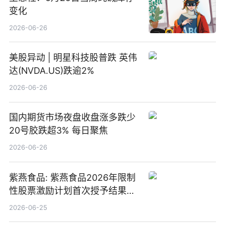
变化
2026-06-26
美股异动 | 明星科技股普跌 英伟
达(NVDA.US)跌逾2%
2026-06-26
国内期货市场夜盘收盘涨多跌少
20号胶跌超3% 每日聚焦
2026-06-26
紫燕食品: 紫燕食品2026年限制
性股票激励计划首次授予结果公
告-微资讯
2026-06-25