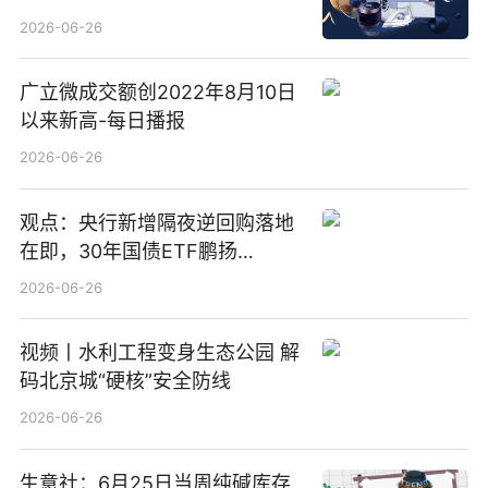
2026-06-26
广立微成交额创2022年8月10日
以来新高-每日播报
2026-06-26
观点：央行新增隔夜逆回购落地
在即，30年国债ETF鹏扬
(511090) 盘中小幅上涨
2026-06-26
视频丨水利工程变身生态公园 解
码北京城“硬核”安全防线
2026-06-26
生意社：6月25日当周纯碱库存