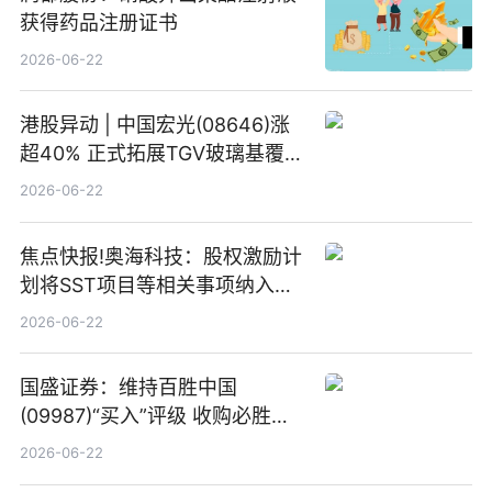
获得药品注册证书
2026-06-22
港股异动 | 中国宏光(08646)涨
超40% 正式拓展TGV玻璃基覆铜
板新材料业务
2026-06-22
焦点快报!奥海科技：股权激励计
划将SST项目等相关事项纳入专
项业务发展考核指标
2026-06-22
国盛证券：维持百胜中国
(09987)“买入”评级 收购必胜客
中国增厚利润加速成长 信息
2026-06-22