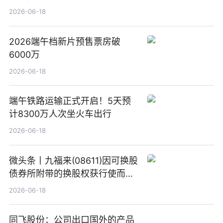
2026-06-18
2026端午档新片预售票房破
6000万
2026-06-18
端午铁路运输正式开启！5天预
计8300万人次坐火车出行
2026-06-18
微头条丨九福来(08611)因可换股
债券所附带的换股权获行使而发
行5200万股
2026-06-18
同飞股份：公司出口国外的产品