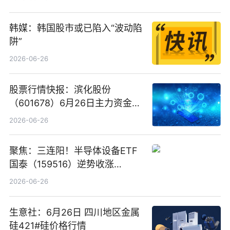
韩媒：韩国股市或已陷入“波动陷
阱”
2026-06-26
股票行情快报：滨化股份
（601678）6月26日主力资金净
卖出5964.34万元
2026-06-26
聚焦：三连阳！半导体设备ETF
国泰（159516）逆势收涨
3.5%，近10日累计净流入超65
2026-06-26
亿元
生意社：6月26日 四川地区金属
硅421#硅价格行情