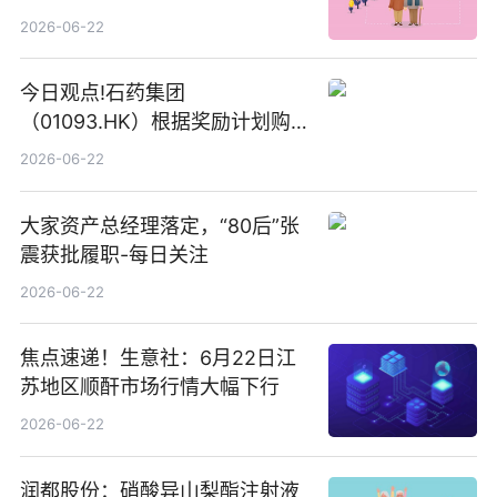
2026-06-22
今日观点!石药集团
（01093.HK）根据奖励计划购
回580万股
2026-06-22
大家资产总经理落定，“80后”张
震获批履职-每日关注
2026-06-22
焦点速递！生意社：6月22日江
苏地区顺酐市场行情大幅下行
2026-06-22
润都股份：硝酸异山梨酯注射液