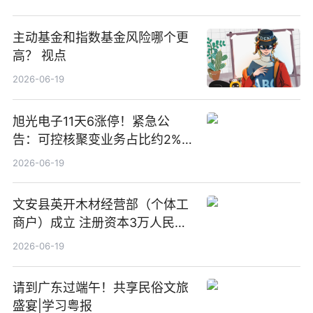
主动基金和指数基金风险哪个更
高？ 视点
2026-06-19
旭光电子11天6涨停！紧急公
告：可控核聚变业务占比约2%！
前沿热点
2026-06-19
文安县英开木材经营部（个体工
商户）成立 注册资本3万人民币
新要闻
2026-06-19
请到广东过端午！共享民俗文旅
盛宴|学习粤报